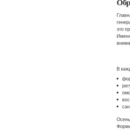
Обр
Главн
генер
это п
Именн
внима
В каж
фо
рег
ом
вос
сан
Осень
Форми