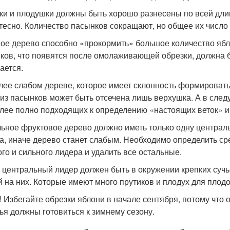
ки и плодушки должны быть хорошо разнесены по всей длин
 тесно. Количество пасынков сокращают, но общее их число б
ое дерево способно «прокормить» большое количество ябло
ков, что появятся после омолаживающей обрезки, должна б
ается.
лее слабом дереве, которое имеет склонность формировать п
х из пасынков может быть отсечена лишь верхушка. А в сле
лее полно подходящих к определению «настоящих веток» и
ьное фруктовое дерево должно иметь только одну централь
а, иначе дерево станет слабым. Необходимо определить ср
ого и сильного лидера и удалить все остальные.
т центральный лидер должен быть в окружении крепких су
й на них. Которые имеют много прутиков и плодух для плод
! Избегайте обрезки яблони в начале сентября, потому что о
ья должны готовиться к зимнему сезону.