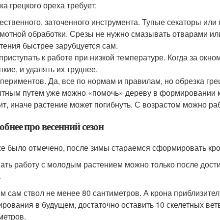
ка грецкого ореха требует:
ественного, заточенного инструмента. Тупые секаторы или
мотной обработки. Срезы не нужно смазывать отварами или
тения быстрее зарубцуется сам.
приступать к работе при низкой температуре. Когда за окно
пкие, и удалять их труднее.
периментов. Да, все по нормам и правилам, но обрезка грец
тным путем уже можно «помочь» дереву в формировании к
ит, иначе растение может погибнуть. С возрастом можно раб
бнее про весенний сезон
же было отмечено, после зимы стараемся сформировать кро
ать работу с молодым растением можно только после дости
.
м сам ствол не менее 80 сантиметров. А крона приблизител
рования в будущем, достаточно оставить 10 скелетных ветв
метров.