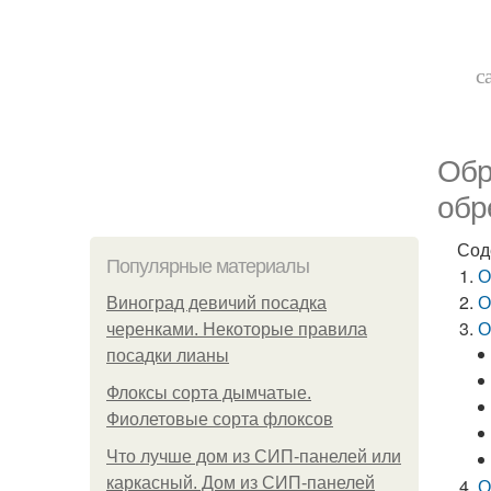
с
Обр
обр
Сод
Популярные материалы
О
О
Виноград девичий посадка
О
черенками. Некоторые правила
посадки лианы
Флоксы сорта дымчатые.
Фиолетовые сорта флоксов
Что лучше дом из СИП-панелей или
каркасный. Дом из СИП-панелей
О