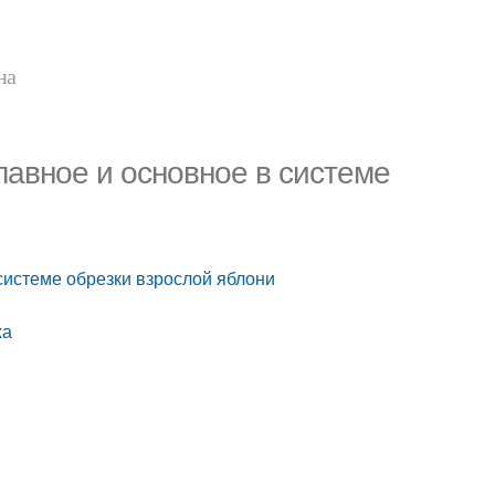
на
лавное и основное в системе
системе обрезки взрослой яблони
ха