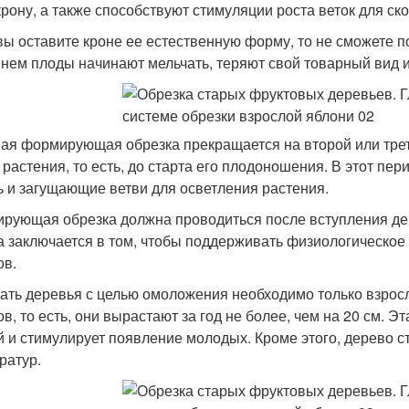
крону, а также способствуют стимуляции роста веток для с
вы оставите кроне ее естественную форму, то не сможете п
нем плоды начинают мельчать, теряют свой товарный вид и
ая формирующая обрезка прекращается на второй или трет
 растения, то есть, до старта его плодоношения. В этот пе
ь и загущающие ветви для осветления растения.
ирующая обрезка должна проводиться после вступления де
а заключается в том, чтобы поддерживать физиологическо
ов.
ать деревья с целью омоложения необходимо только взросл
ов, то есть, они вырастают за год не более, чем на 20 см. 
й и стимулирует появление молодых. Кроме этого, дерево с
ратур.