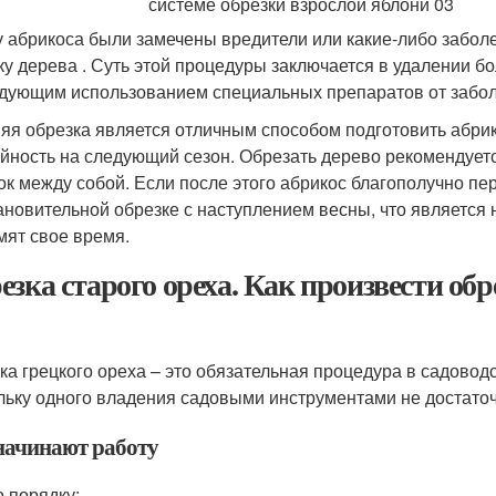
у абрикоса были замечены вредители или какие-либо забол
ку дерева . Суть этой процедуры заключается в удалении б
дующим использованием специальных препаратов от забол
яя обрезка является отличным способом подготовить абрик
йность на следующий сезон. Обрезать дерево рекомендуетс
ок между собой. Если после этого абрикос благополучно пер
ановительной обрезке с наступлением весны, что являетс
мят свое время.
езка старого ореха. Как произвести обр
ка грецкого ореха – это обязательная процедура в садоводс
льку одного владения садовыми инструментами не достаточ
начинают работу
о порядку: