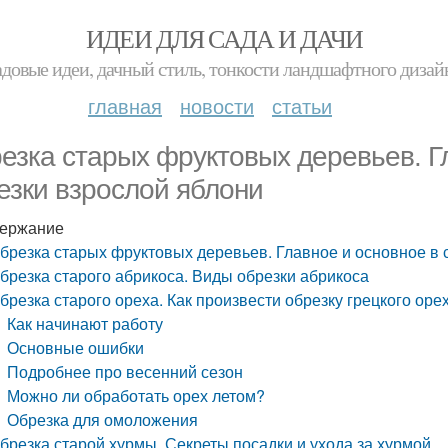
ИДЕИ ДЛЯ САДА И ДАЧИ
адовые идеи, дачный стиль, тонкости ландшафтного дизай
главная
новости
статьи
езка старых фруктовых деревьев. Г
езки взрослой яблони
ержание
брезка старых фруктовых деревьев. Главное и основное в 
брезка старого абрикоса. Виды обрезки абрикоса
брезка старого ореха. Как произвести обрезку грецкого оре
Как начинают работу
Основные ошибки
Подробнее про весенний сезон
Можно ли обработать орех летом?
Обрезка для омоложения
брезка старой хурмы. Секреты посадки и ухода за хурмой