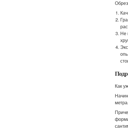
Обрез
Кач
Гра
рас
Не 
хру
Экс
опы
сто
Подро
Как у
Начин
метра
Приче
форми
санти