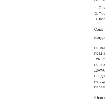
С с
Фор
Доб
Саму 
когда
естес
прави
темпе
перио
Друга
плода
не бу
параз
Осно