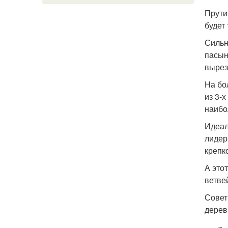
Прути
будет
Сильн
пасын
вырез
На бо
из 3-
наибо
Идеал
лидер
крепк
А это
ветве
Совет
дерев