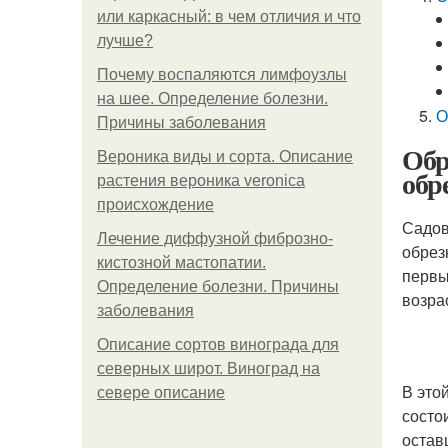
или каркасный: в чем отличия и что
лучше?
Почему воспаляются лимфоузлы
на шее. Определение болезни.
О
Причины заболевания
Обр
Вероника виды и сорта. Описание
обр
растения вероника veronica
происхождение
Садов
Лечение диффузной фиброзно-
обрез
кистозной мастопатии.
первы
Определение болезни. Причины
возра
заболевания
Описание сортов винограда для
северных широт. Виноград на
В это
севере описание
состо
остав