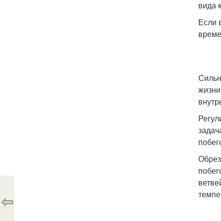
вида 
Если 
време
Сильн
жизни
внутр
Регул
задач
побег
Обрез
побег
ветве
темпе
⇦