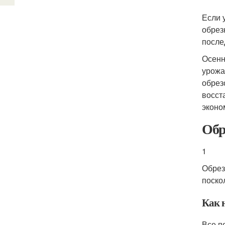
Если 
обрез
после
Осенн
урожа
обрез
восст
эконо
Обр
1
Обрез
поско
Как 
Все п