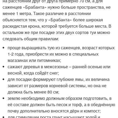
на расстоянии друг от друга примерно 70 см, а для
саженцев «Брабанта» нужно больше пространства, не
менее 1 метра. Такое различие в расстоянии
объясняется тем, что у «Брабанта» более широкая
раскидистая крона, которой требуется больше места. В
остальном же при посадке этих двух сортов туи можно
следовать общим правилам:
проще выращивать тую из саженцев, возраст которых
1-2 года, приобрести их можно в специальных
магазинах или питомниках;
сажают деревья в межсезонье – ранней осенью или
весной, когда сойдёт снег;
для посадки формируют глубокие ямы, их величина
зависит от размеров корневой системы, но она не
должна быть менее 80 см;
землю необходимо должным образом подготовить, в
её составе должен быть песок и торф, а в обеднённую
почву дополнительно вносятся дёрн и компост;
для стимуляции роста грунт насыщают золой и