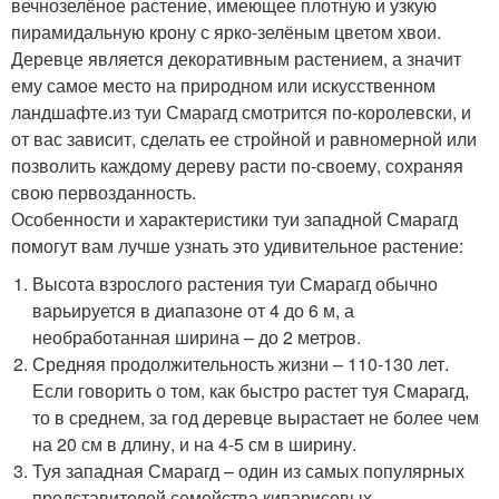
вечнозелёное растение, имеющее плотную и узкую
пирамидальную крону с ярко-зелёным цветом хвои.
Деревце является декоративным растением, а значит
ему самое место на природном или искусственном
ландшафте.из туи Смарагд смотрится по-королевски, и
от вас зависит, сделать ее стройной и равномерной или
позволить каждому дереву расти по-своему, сохраняя
свою первозданность.
Особенности и характеристики туи западной Смарагд
помогут вам лучше узнать это удивительное растение:
Высота взрослого растения туи Смарагд обычно
варьируется в диапазоне от 4 до 6 м, а
необработанная ширина – до 2 метров.
Средняя продолжительность жизни – 110-130 лет.
Если говорить о том, как быстро растет туя Смарагд,
то в среднем, за год деревце вырастает не более чем
на 20 см в длину, и на 4-5 см в ширину.
Туя западная Смарагд – один из самых популярных
представителей семейства кипарисовых.