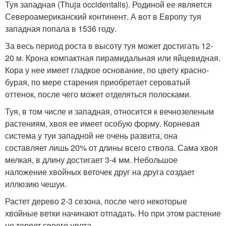
Туя западная (Thuja occidentalis). Родиной ее является
Североамериканский континент. А вот в Европу туя
западная попала в 1536 году.
За весь период роста в высоту туя может достигать 12-
20 м. Крона компактная пирамидальная или яйцевидная.
Кора у нее имеет гладкое основание, по цвету красно-
бурая, по мере старения приобретает сероватый
оттенок, после чего может отделяться полосками.
Туя, в том числе и западная, относится к вечнозеленым
растениям, хвоя ее имеет особую форму. Корневая
система у туи западной не очень развита, она
составляет лишь 20% от длины всего ствола. Сама хвоя
мелкая, в длину достигает 3-4 мм. Небольшое
наложение хвойных веточек друг на друга создает
иллюзию чешуи.
Растет дерево 2-3 сезона, после чего некоторые
хвойные ветки начинают отпадать. Но при этом растение
не теряет своего цвета.