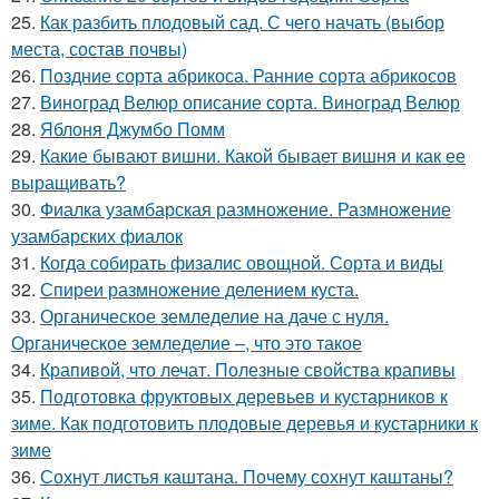
25.
Как разбить плодовый сад. С чего начать (выбор
места, состав почвы)
26.
Поздние сорта абрикоса. Ранние сорта абрикосов
27.
Виноград Велюр описание сорта. Виноград Велюр
28.
Яблоня Джумбо Помм
29.
Какие бывают вишни. Какой бывает вишня и как ее
выращивать?
30.
Фиалка узамбарская размножение. Размножение
узамбарских фиалок
31.
Когда собирать физалис овощной. Сорта и виды
32.
Спиреи размножение делением куста.
33.
Органическое земледелие на даче с нуля.
Органическое земледелие –, что это такое
34.
Крапивой, что лечат. Полезные свойства крапивы
35.
Подготовка фруктовых деревьев и кустарников к
зиме. Как подготовить плодовые деревья и кустарники к
зиме
36.
Сохнут листья каштана. Почему сохнут каштаны?