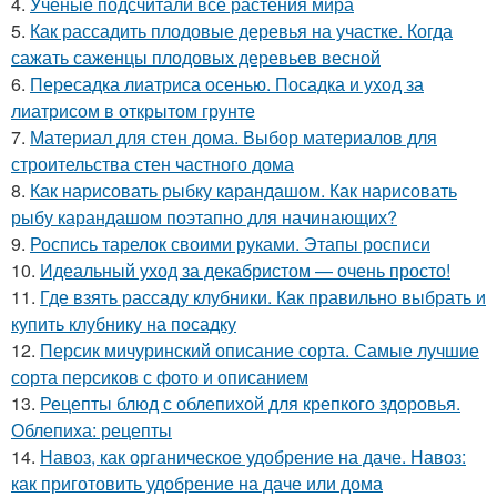
4.
Ученые подсчитали все растения мира
5.
Как рассадить плодовые деревья на участке. Когда
сажать саженцы плодовых деревьев весной
6.
Пересадка лиатриса осенью. Посадка и уход за
лиатрисом в открытом грунте
7.
Материал для стен дома. Выбор материалов для
строительства стен частного дома
8.
Как нарисовать рыбку карандашом. Как нарисовать
рыбу карандашом поэтапно для начинающих?
9.
Роспись тарелок своими руками. Этапы росписи
10.
Идеальный уход за декабристом — очень просто!
11.
Где взять рассаду клубники. Как правильно выбрать и
купить клубнику на посадку
12.
Персик мичуринский описание сорта. Самые лучшие
сорта персиков с фото и описанием
13.
Рецепты блюд с облепихой для крепкого здоровья.
Облепиха: рецепты
14.
Навоз, как органическое удобрение на даче. Навоз:
как приготовить удобрение на даче или дома