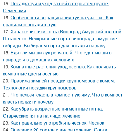
15.
Посадка туи и уход за ней в открытом грунте.
Семенами
16.
Особенности выращивания туи на участке. Как
правильно посадить тую
17.
Характеристики сорта Виноград Амурский золотой
Потапенко. Неукрывные сорта винограда: амурские
гибриды. Выбираем сорта для посадки на дачу
18.
Едят ли мыши лук репчатый. Что едят мыши в
природе и в домашних условиях
19.
Комнатные растения уход осенью. Как поливать
комнатные цветы осенью
20.
Правила зимней посадки крупномеров с комом.
Технология посадки крупномеров
21.
Что нельзя класть в компостную яму. Что в компост
класть нельзя и почему
22.
Как убрать возрастные пигментные пятна.
Старческие пятна на лице: лечение
23.
Как правильно употреблять чеснок. Чеснок
24.
Описание 20 сортов и видов годеции. Сорта