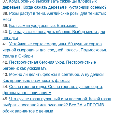
37.
Когда осенью высаживать саженцы плодовых
деревьев. Когда сажать деревья и кустарники осенью?
38.
Розы растут в тени. Английские розы для тенистых
мест
39.
Бальзамин уход осенью. Бальзамин
40.
Где на участке посадить яблоню. Выбор места для
посадки
41.
Устойчивые сорта смородины. 50 лучших сортов
черной смородины для средней полосы, Подмосковья,
Урала и Сибири
42.
Пестролистная бегония уход. Пестролистные
бегонии: как ухаживать
43.
Можно ли делить флоксы в сентябре. А ну делись!
Как правильно размножать флоксы
44.
Сосна горная виды. Сосна горная: лучшие сорта,
фотокаталог с описанием
45.
Что лучше газон рулонный или посевной. Какой газон
выбрать: посевной или рулонной? Все ЗА и ПРОТИВ
обоих вариантов с ценами