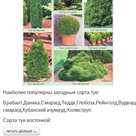
Наиболее популярны западные сорта туи:
Брабант,Даника,Смарагд,Тедди,Глобоза,Рейнголд,Вудвар
смарагд,Кубанский изумруд,Холмструп.
Сорта туи восточной:
читать дальше →