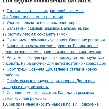
1.
Сколько всего высших растений на земле.
Особенности наземных растений
2.
Ученые подсчитали все растения мира
3.
Бальзамин садовый зимовка. Бальзамин, как
вырастить летом и сохранить зимой
4.
Сингониум в домашних условиях. Описание растения
5.
6 вариантов размножения флоксов. Размножение
флоксов черенками: правила и пошаговая инструкция
6.
Рисунки рыбы для срисовки помогут детям научиться
рисовать. Рыба рисунок для детей поэтапно карандашом
7.
Сорт груши Осенняя. Добавление статьи в новую
подборку
8.
Слабительные продукты при запорах. Диета при
запорах и вздутии живота
9.
Осенняя ромашка высокая. Канадская ромашка -
самая крупная ромашка
10.
Как правильно вносить навоз в почву. Подкормка