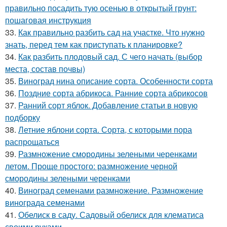
правильно посадить тую осенью в открытый грунт:
пошаговая инструкция
33.
Как правильно разбить сад на участке. Что нужно
знать, перед тем как приступать к планировке?
34.
Как разбить плодовый сад. С чего начать (выбор
места, состав почвы)
35.
Виноград нина описание сорта. Особенности сорта
36.
Поздние сорта абрикоса. Ранние сорта абрикосов
37.
Ранний сорт яблок. Добавление статьи в новую
подборку
38.
Летние яблони сорта. Сорта, с которыми пора
распрощаться
39.
Размножение смородины зелеными черенками
летом. Проще простого: размножение черной
смородины зелеными черенками
40.
Виноград семенами размножение. Размножение
винограда семенами
41.
Обелиск в саду. Садовый обелиск для клематиса
своими руками