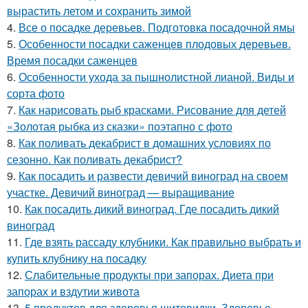
вырастить летом и сохранить зимой
4.
Все о посадке деревьев. Подготовка посадочной ямы
5.
Особенности посадки саженцев плодовых деревьев.
Время посадки саженцев
6.
Особенности ухода за пышнолистной лианой. Виды и
сорта фото
7.
Как нарисовать рыб красками. Рисование для детей
«Золотая рыбка из сказки» поэтапно с фото
8.
Как поливать декабрист в домашних условиях по
сезонно. Как поливать декабрист?
9.
Как посадить и развести девичий виноград на своем
участке. Девичий виноград — выращивание
10.
Как посадить дикий виноград. Где посадить дикий
виноград
11.
Где взять рассаду клубники. Как правильно выбрать и
купить клубнику на посадку
12.
Слабительные продукты при запорах. Диета при
запорах и вздутии живота
13.
5 продуктов для здоровья щитовидки. Здоровье