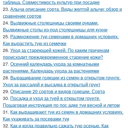
таблица. Совместимость культур при посадке
23.
Алыча описание сорта. Виды желтой алычи: обзор и
сравнение сортов
24.
Выдвижные столешницы своими руками.
Выдвижные столы из-под столешницы для кухни
25.
Размножение туи семенами в домашних условиях.
Как вырастить тую из семечки
26.
Уход за стареющей кожей. По каким причинам
происходит преждевременное старение кожи?
27.
Осенний календарь ухода за комнатными
растениями. Календарь ухода за растениями
28.
Выращивание годеции из семян в открытом грунте.
Уход за рассадой и высадка в открытый грунт
29.
Описание 20 сортов и видов годеции. Сорта
30.
Посадка и уход за туей в открытом грунте.
Пошаговая инструкция по пос адке туи весной и летом
31.
Как выращивают туи из семян в домашних условиях.
Как ухаживать за посевами туи
32.
Как и когда правильно сажать тую осенью. Как