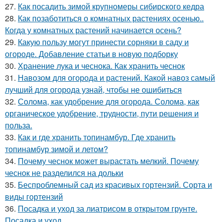
27.
Как посадить зимой крупномеры сибирского кедра
28.
Как позаботиться о комнатных растениях осенью..
Когда у комнатных растений начинается осень?
29.
Какую пользу могут принести сорняки в саду и
огороде. Добавление статьи в новую подборку
30.
Хранение лука и чеснока. Как хранить чеснок
31.
Навозом для огорода и растений. Какой навоз самый
лучший для огорода узнай, чтобы не ошибиться
32.
Солома, как удобрение для огорода. Солома, как
органическое удобрение, трудности, пути решения и
польза.
33.
Как и где хранить топинамбур. Где хранить
топинамбур зимой и летом?
34.
Почему чеснок может вырастать мелкий. Почему
чеснок не разделился на дольки
35.
Беспроблемный сад из красивых гортензий. Сорта и
виды гортензий
36.
Посадка и уход за лиатрисом в открытом грунте.
Посадка и уход