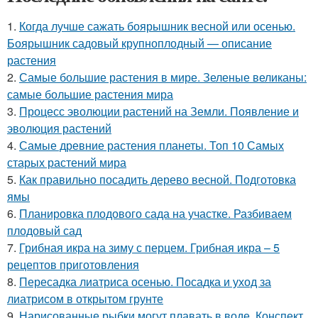
1.
Когда лучше сажать боярышник весной или осенью.
Боярышник садовый крупноплодный — описание
растения
2.
Самые большие растения в мире. Зеленые великаны:
самые большие растения мира
3.
Процесс эволюции растений на Земли. Появление и
эволюция растений
4.
Самые древние растения планеты. Топ 10 Самых
старых растений мира
5.
Как правильно посадить дерево весной. Подготовка
ямы
6.
Планировка плодового сада на участке. Разбиваем
плодовый сад
7.
Грибная икра на зиму с перцем. Грибная икра – 5
рецептов приготовления
8.
Пересадка лиатриса осенью. Посадка и уход за
лиатрисом в открытом грунте
9.
Нарисованные рыбки могут плавать в воде. Конспект