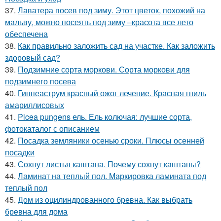
37.
Лаватера посев под зиму. Этот цветок, похожий на
мальву, можно посеять под зиму –красота все лето
обеспечена
38.
Как правильно заложить сад на участке. Как заложить
здоровый сад?
39.
Подзимние сорта моркови. Сорта моркови для
подзимнего посева
40.
Гиппеаструм красный ожог лечение. Красная гниль
амариллисовых
41.
Picea pungens ель. Ель колючая: лучшие сорта,
фотокаталог с описанием
42.
Посадка земляники осенью сроки. Плюсы осенней
посадки
43.
Сохнут листья каштана. Почему сохнут каштаны?
44.
Ламинат на теплый пол. Маркировка ламината под
теплый пол
45.
Дом из оцилиндрованного бревна. Как выбрать
бревна для дома