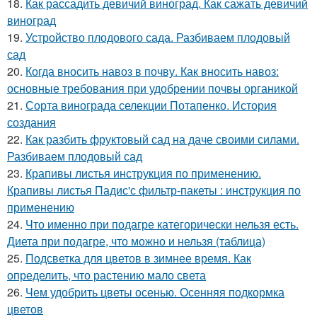
18.
Как рассадить девичий виноград. Как сажать девичий
виноград
19.
Устройство плодового сада. Разбиваем плодовый
сад
20.
Когда вносить навоз в почву. Как вносить навоз:
основные требования при удобрении почвы органикой
21.
Сорта винограда селекции Потапенко. История
создания
22.
Как разбить фруктовый сад на даче своими силами.
Разбиваем плодовый сад
23.
Крапивы листья инструкция по применению.
Крапивы листья Падис'с фильтр-пакеты : инструкция по
применению
24.
Что именно при подагре категорически нельзя есть.
Диета при подагре, что можно и нельзя (таблица)
25.
Подсветка для цветов в зимнее время. Как
определить, что растению мало света
26.
Чем удобрить цветы осенью. Осенняя подкормка
цветов