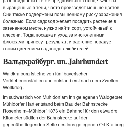
разновидности все же предпочитают солнце. Флоксы,
выращенные в тени, часто производят меньше цветов.
Они также подвержены повышенному риску заражения
болезнью. Если садовод желает посадить растение в
затененном месте, нужно найти сорт, устойчивый к
плесени. Тогда посадка и уход за многолетними
флоксами принесут результат, и растение порадует
своим цветением садоводов-любителей.
Вальдкрайбург. un. Jahrhundert
Waldkraiburg ist eine von fünf bayerischen
Vertriebenenstädten und entstand erst nach dem Zweiten
Weltkrieg .
Im südwestlich von Mühldorf am Inn gelegenen Waldgebiet
Mühldorfer Hart entstand beim Bau der Bahnstrecke
Rosenheim–Mühldorf 1876 ein Bahnhof für den etwa drei
Kilometer südlich der Bahnstrecke auf der
gegenüberliegenden Seite des Inns gelegenen Ort Kraiburg