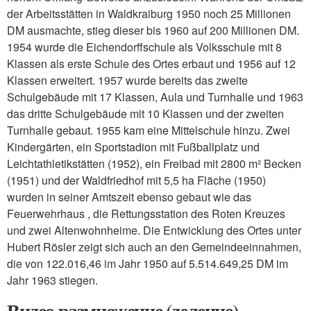
der Arbeitsstätten in Waldkraiburg 1950 noch 25 Millionen
DM ausmachte, stieg dieser bis 1960 auf 200 Millionen DM.
1954 wurde die Eichendorffschule als Volksschule mit 8
Klassen als erste Schule des Ortes erbaut und 1956 auf 12
Klassen erweitert. 1957 wurde bereits das zweite
Schulgebäude mit 17 Klassen, Aula und Turnhalle und 1963
das dritte Schulgebäude mit 10 Klassen und der zweiten
Turnhalle gebaut. 1955 kam eine Mittelschule hinzu. Zwei
Kindergärten, ein Sportstadion mit Fußballplatz und
Leichtathletikstätten (1952), ein Freibad mit 2800 m² Becken
(1951) und der Waldfriedhof mit 5,5 ha Fläche (1950)
wurden in seiner Amtszeit ebenso gebaut wie das
Feuerwehrhaus , die Rettungsstation des Roten Kreuzes
und zwei Altenwohnheime. Die Entwicklung des Ortes unter
Hubert Rösler zeigt sich auch an den Gemeindeeinnahmen,
die von 122.016,46 im Jahr 1950 auf 5.514.649,25 DM im
Jahr 1963 stiegen.
Видео размножение (деление)