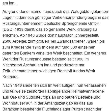
am Inn .
Aufgrund der einsamen und durch das Waldgebiet getarnten
Lage mit dennoch günstiger Verkehrsanbindung begann das
Rüstungsunternehmen Deutsche Sprengchemie GmbH
(DSC) 1938 damit, das so genannte Werk Kraiburg zu
errichten. Ab 1940 wurde dort hauptsächlichhergestellt.
2500 Arbeiter, zum großen Teil Zwangsarbeiter , waren bis
zum Kriegsende 1945 in dem auf rund 500 einzelnen
getarnten Bunkern verteilten Werk beschäftigt. Ein weiteres
Werk der Rüstungsindustrie bestand seit 1938 im
Nachbarort Aschau am Inn und produzierte mit
Zellulosenitrat einen wichtigen Rohstoff für das Werk
Kraiburg.
Nach 1946 siedelten sich im weitläufigen, nun verlassenen
und teilweise zerstörten Fabrikgelände Heimatvertriebene
aus Ost- und Südosteuropa an und bauten Betriebe und
Wohnhäuser auf. In der Anfangszeit gab es das aus
Baracken bestehende Flüchtlingslager Pürten ; nach der