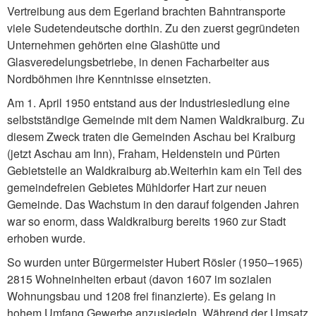
Vertreibung aus dem Egerland brachten Bahntransporte
viele Sudetendeutsche dorthin. Zu den zuerst gegründeten
Unternehmen gehörten eine Glashütte und
Glasveredelungsbetriebe, in denen Facharbeiter aus
Nordböhmen ihre Kenntnisse einsetzten.
Am 1. April 1950 entstand aus der Industriesiedlung eine
selbstständige Gemeinde mit dem Namen Waldkraiburg. Zu
diesem Zweck traten die Gemeinden Aschau bei Kraiburg
(jetzt Aschau am Inn), Fraham, Heldenstein und Pürten
Gebietsteile an Waldkraiburg ab.
Weiterhin kam ein Teil des
gemeindefreien Gebietes Mühldorfer Hart zur neuen
Gemeinde. Das Wachstum in den darauf folgenden Jahren
war so enorm, dass Waldkraiburg bereits 1960 zur Stadt
erhoben wurde.
So wurden unter Bürgermeister Hubert Rösler (1950–1965)
2815 Wohneinheiten erbaut (davon 1607 im sozialen
Wohnungsbau und 1208 frei finanzierte). Es gelang in
hohem Umfang Gewerbe anzusiedeln. Während der Umsatz