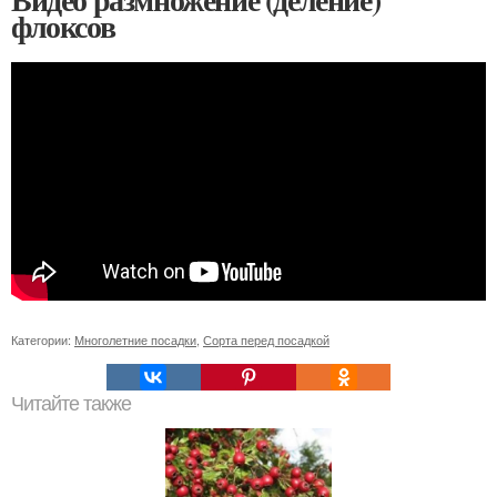
флоксов
Категории:
Многолетние посадки
,
Сорта перед посадкой
Читайте также