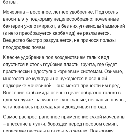
ботвы.
Мочевина – весеннее, летнее удобрение. Под осень
вносить эту подкормку нецелесообразно: почвенные
бактерии уже отмирают, а без них углекислый аммоний
(в него преобразуется карбамид) не разлагается.
Вещество быстро разрушается, не принося пользы
плодородию почвы.
К весне удобрение под воздействием талых вод
опустится в столь глубокие пласты грунта, где будет
практически недоступно корневым системам. Озимые,
многолетние культуры не нуждаются в осенней
подкормке мочевиной – она может принести им вред.
Внесение карбамида осенью целесообразно только в
одном случае: на участке супесчаные, песчаные почвы,
установилась прохладная и дождливая погода.
Самое распространенное применение сухой мочевины
– внесение в лунки, бороздки перед посевом семян,
пересадке рассады в открытую землю. Подкормку