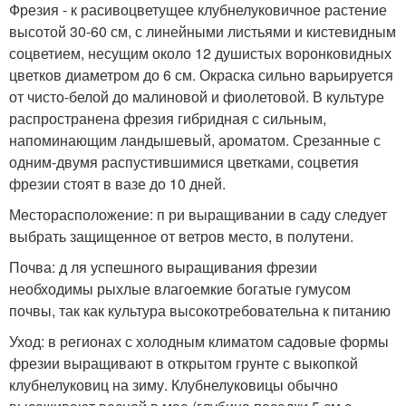
Фрезия - к расивоцветущее клубнелуковичное растение
высотой 30-60 см, с линейными листьями и кистевидным
соцветием, несущим около 12 душистых воронковидных
цветков диаметром до 6 см. Окраска сильно варьируется
от чисто-белой до малиновой и фиолетовой. В культуре
распространена фрезия гибридная с сильным,
напоминающим ландышевый, ароматом. Срезанные с
одним-двумя распустившимися цветками, соцветия
фрезии стоят в вазе до 10 дней.
Месторасположение: п ри выращивании в саду следует
выбрать защищенное от ветров место, в полутени.
Почва: д ля успешного выращивания фрезии
необходимы рыхлые влагоемкие богатые гумусом
почвы, так как культура высокотребовательна к питанию
Уход: в регионах с холодным климатом садовые формы
фрезии выращивают в открытом грунте с выкопкой
клубнелуковиц на зиму. Клубнелуковицы обычно