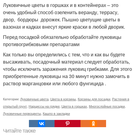
Луковичные цветы в горшках и в контейнерах – это
очень удобный способ озеленить веранду, террасу,
двор, бордюры дорожек. Пышно цветущие цветы в
вазонах и кадках внесут яркие краски в любой дворик.
Перед посадкой обязательно обработайте луковицы
противогрибковыми препаратами
Как только вы определились с тем, что и как вы будете
высаживать, посадочный материал следует обработать,
чтобы исключить заражения луковиц грибками. Для этого
приобретенные луковицы на 30 минут нужно замочить в
раствор марганцовки или любого фунгицида .
Категории:
Луковичные цвета
,
Цвета в корзины
,
Корзины для посадки
,
Растения в
открытый грунт
,
Нарциссы на грядке
,
Цвета в горшках
,
Многослойные посадки
,
Луковичные первоцветы
,
Кашпо в закладки
Читайте также