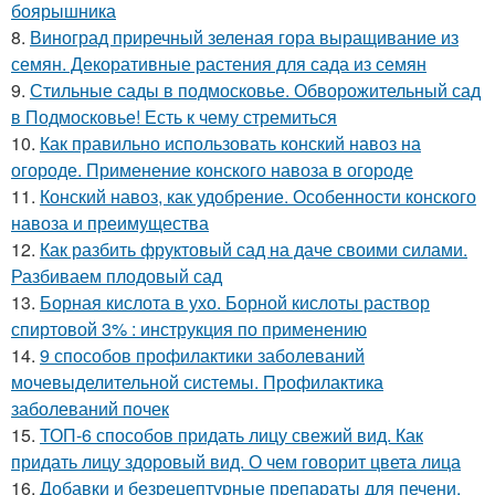
боярышника
8.
Виноград приречный зеленая гора выращивание из
семян. Декоративные растения для сада из семян
9.
Стильные сады в подмосковье. Обворожительный сад
в Подмосковье! Есть к чему стремиться
10.
Как правильно использовать конский навоз на
огороде. Применение конского навоза в огороде
11.
Конский навоз, как удобрение. Особенности конского
навоза и преимущества
12.
Как разбить фруктовый сад на даче своими силами.
Разбиваем плодовый сад
13.
Борная кислота в ухо. Борной кислоты раствор
спиртовой 3% : инструкция по применению
14.
9 способов профилактики заболеваний
мочевыделительной системы. Профилактика
заболеваний почек
15.
ТОП-6 способов придать лицу свежий вид. Как
придать лицу здоровый вид. О чем говорит цвета лица
16.
Добавки и безрецептурные препараты для печени.