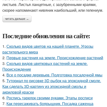
листьев. Листья ланцетные, с зазубренными краями,
скорее напоминают нивяник наибольший, или гелениум.
читать дальше →
Последние обновления на сайте:
1.
Сколько видов цветов на нашей планете. Угрозы
растительного мира
2.
Первые растения на земле. Происхождение растений
3.
Сколько видов цветковых растений на земле.
Происхождение
4.
Все о посадке деревьев. Подготовка посадочной ямы
5.
Туториал по рисовке 3D рыбок на эпоксидной смоле.
Как сделать 3D-картину из эпоксидной смолы и
акриловой краски
6.
Роспись тарелок своими руками. Этапы росписи
7.
Как пересаживать боярышник. Посадка саженца