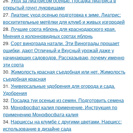
26.
Уход за лиатрисом осенью. Посадка лиатриса в
открытый грунт луковицами
27.
Лиатрис уход осенью подготовка к зиме. Лиатрис:
восхитительные метёлки для клумб и живых изгородей
28.
Лучшие сорта яблонь для краснодарского края.
Мнения о колонновидных сортах яблонь
29.
Сорт винограда натали. Эти Винограды прощает
ошибки, дают Отличный и Вкусный урожай даже у
начинающих садоводов. Рассказываю, почему именно
эти сорта
30.
Жимолость красная съедобная или нет. Жимолость
съедобная красная
31.
Универсальные удобрения для огорода и сада.
Удобрения
32.
Посадка туи осенью из семян. Подготовить семена
33.
Монофосфат калия применение. Инструкция по
применению Монофосфата калия
34.
Нарциссы на клумбе с другими цветами. Нарцисс:
использование в дизайне сада