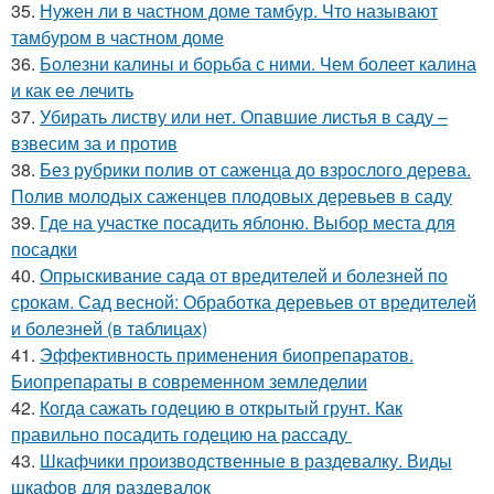
35.
Нужен ли в частном доме тамбур. Что называют
тамбуром в частном доме
36.
Болезни калины и борьба с ними. Чем болеет калина
и как ее лечить
37.
Убирать листву или нет. Опавшие листья в саду –
взвесим за и против
38.
Без рубрики полив от саженца до взрослого дерева.
Полив молодых саженцев плодовых деревьев в саду
39.
Где на участке посадить яблоню. Выбор места для
посадки
40.
Опрыскивание сада от вредителей и болезней по
срокам. Сад весной: Обработка деревьев от вредителей
и болезней (в таблицах)
41.
Эффективность применения биопрепаратов.
Биопрепараты в современном земледелии
42.
Когда сажать годецию в открытый грунт. Как
правильно посадить годецию на рассаду
43.
Шкафчики производственные в раздевалку. Виды
шкафов для раздевалок