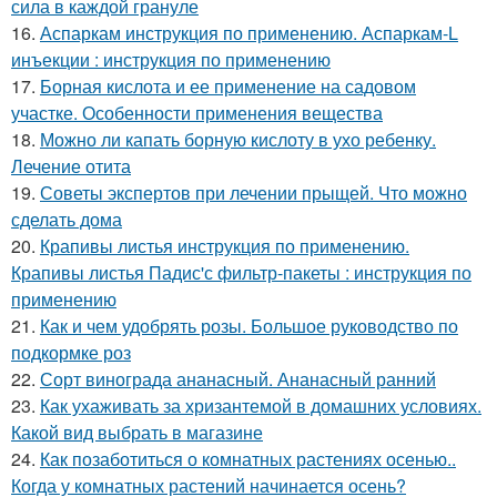
сила в каждой грануле
16.
Аспаркам инструкция по применению. Аспаркам-L
инъекции : инструкция по применению
17.
Борная кислота и ее применение на садовом
участке. Особенности применения вещества
18.
Можно ли капать борную кислоту в ухо ребенку.
Лечение отита
19.
Советы экспертов при лечении прыщей. Что можно
сделать дома
20.
Крапивы листья инструкция по применению.
Крапивы листья Падис'с фильтр-пакеты : инструкция по
применению
21.
Как и чем удобрять розы. Большое руководство по
подкормке роз
22.
Сорт винограда ананасный. Ананасный ранний
23.
Как ухаживать за хризантемой в домашних условиях.
Какой вид выбрать в магазине
24.
Как позаботиться о комнатных растениях осенью..
Когда у комнатных растений начинается осень?