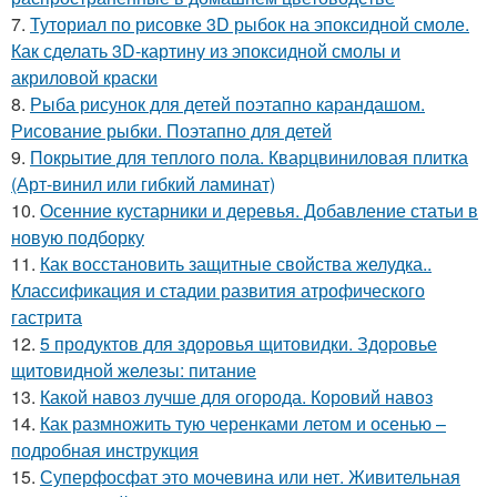
7.
Туториал по рисовке 3D рыбок на эпоксидной смоле.
Как сделать 3D-картину из эпоксидной смолы и
акриловой краски
8.
Рыба рисунок для детей поэтапно карандашом.
Рисование рыбки. Поэтапно для детей
9.
Покрытие для теплого пола. Кварцвиниловая плитка
(Арт-винил или гибкий ламинат)
10.
Осенние кустарники и деревья. Добавление статьи в
новую подборку
11.
Как восстановить защитные свойства желудка..
Классификация и стадии развития атрофического
гастрита
12.
5 продуктов для здоровья щитовидки. Здоровье
щитовидной железы: питание
13.
Какой навоз лучше для огорода. Коровий навоз
14.
Как размножить тую черенками летом и осенью –
подробная инструкция
15.
Суперфосфат это мочевина или нет. Живительная