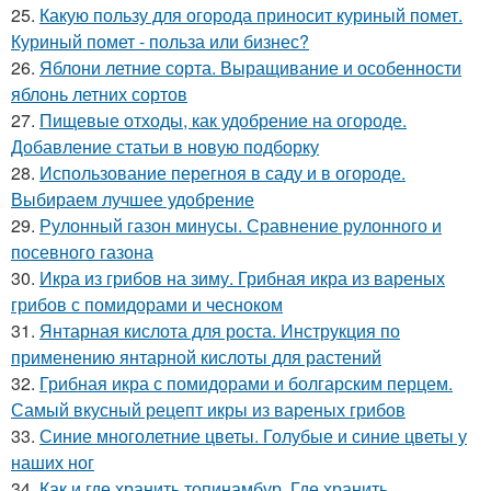
25.
Какую пользу для огорода приносит куриный помет.
Куриный помет - польза или бизнес?
26.
Яблони летние сорта. Выращивание и особенности
яблонь летних сортов
27.
Пищевые отходы, как удобрение на огороде.
Добавление статьи в новую подборку
28.
Использование перегноя в саду и в огороде.
Выбираем лучшее удобрение
29.
Рулонный газон минусы. Сравнение рулонного и
посевного газона
30.
Икра из грибов на зиму. Грибная икра из вареных
грибов с помидорами и чесноком
31.
Янтарная кислота для роста. Инструкция по
применению янтарной кислоты для растений
32.
Грибная икра с помидорами и болгарским перцем.
Самый вкусный рецепт икры из вареных грибов
33.
Синие многолетние цветы. Голубые и синие цветы у
наших ног
34.
Как и где хранить топинамбур. Где хранить