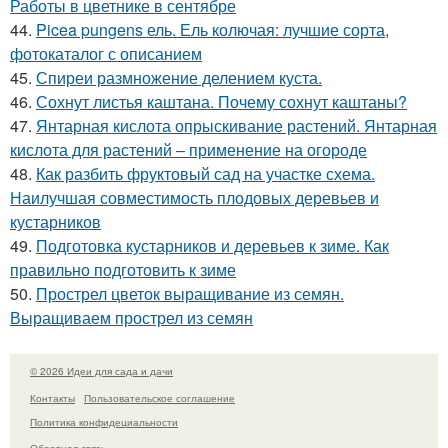
Работы в цветнике в сентябре
44.
Picea pungens ель. Ель колючая: лучшие сорта,
фотокаталог с описанием
45.
Спиреи размножение делением куста.
46.
Сохнут листья каштана. Почему сохнут каштаны?
47.
Янтарная кислота опрыскивание растений. Янтарная
кислота для растений – применение на огороде
48.
Как разбить фруктовый сад на участке схема.
Наилучшая совместимость плодовых деревьев и
кустарников
49.
Подготовка кустарников и деревьев к зиме. Как
правильно подготовить к зиме
50.
Прострел цветок выращивание из семян.
Выращиваем прострел из семян
© 2026 Идеи для сада и дачи
Контакты
Пользовательское соглашение
Политика конфидециальности