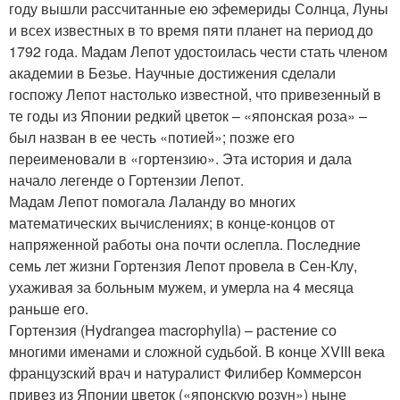
году вышли рассчитанные ею эфемериды Солнца, Луны
и всех известных в то время пяти планет на период до
1792 года. Мадам Лепот удостоилась чести стать членом
академии в Безье. Научные достижения сделали
госпожу Лепот настолько известной, что привезенный в
те годы из Японии редкий цветок – «японская роза» –
был назван в ее честь «потией»; позже его
переименовали в «гортензию». Эта история и дала
начало легенде о Гортензии Лепот.
Мадам Лепот помогала Лаланду во многих
математических вычислениях; в конце-концов от
напряженной работы она почти ослепла. Последние
семь лет жизни Гортензия Лепот провела в Сен-Клу,
ухаживая за больным мужем, и умерла на 4 месяца
раньше его.
Гортензия (Hydrangea macrophylla) – растение со
многими именами и сложной судьбой. В конце ХVIII века
французский врач и натуралист Филибер Коммерсон
привез из Японии цветок («японскую розун») ныне