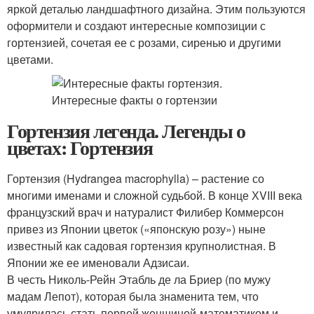
яркой деталью ландшафтного дизайна. Этим пользуются
оформители и создают интересные композиции с
гортензией, сочетая ее с розами, сиренью и другими
цветами.
Гортензия легенда. Легенды о
цветах: Гортензия
Гортензия (Hydrangea macrophylla) – растение со
многими именами и сложной судьбой. В конце ХVIII века
французский врач и натуралист Филибер Коммерсон
привез из Японии цветок («японскую розу») ныне
известный как садовая гортензия крупнолистная. В
Японии же ее именовали Адзисаи.
В честь Николь-Рейн Этабль де ла Бриер (по мужу
мадам Лепот), которая была знаменита тем, что
умудрилась стать первой женщиной-математиком и