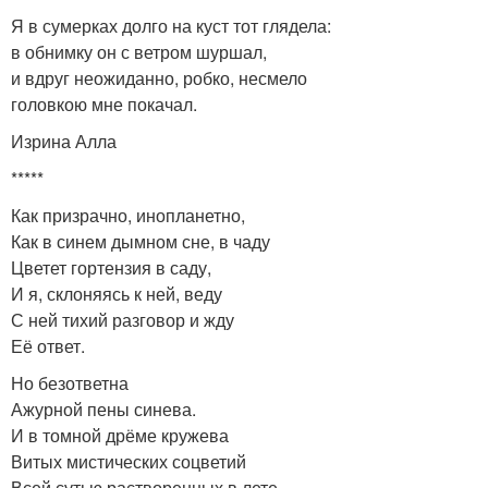
Я в сумерках долго на куст тот глядела:
в обнимку он с ветром шуршал,
и вдруг неожиданно, робко, несмело
головкою мне покачал.
Изрина Алла
*****
Как призрачно, инопланетно,
Как в синем дымном сне, в чаду
Цветет гортензия в саду,
И я, склоняясь к ней, веду
С ней тихий разговор и жду
Её ответ.
Но безответна
Ажурной пены синева.
И в томной дрёме кружева
Витых мистических соцветий
Всей сутью растворенных в лете,