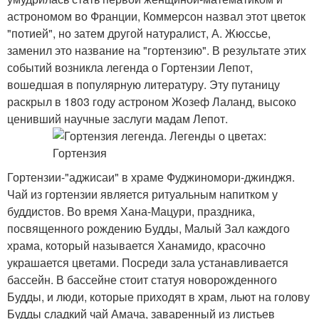
астрономом во Франции, Коммерсон назвал этот цветок
"потией", но затем другой натуралист, А. Жюссье,
заменил это название на "гортензию". В результате этих
событий возникла легенда о Гортензии Лепот,
вошедшая в популярную литературу. Эту путаницу
раскрыл в 1803 году астроном Жозеф Лаланд, высоко
ценивший научные заслуги мадам Лепот.
Гортензии-"аджисаи" в храме Фуджиномори-джинджя.
Чай из гортензии является ритуальным напитком у
буддистов. Во время Хана-Мацури, праздника,
посвященного рождению Будды, Малый Зал каждого
храма, который называется Ханамидо, красочно
украшается цветами. Посреди зала устанавливается
бассейн. В бассейне стоит статуя новорожденного
Будды, и люди, которые приходят в храм, льют на голову
Будды сладкий чай Амача, заваренный из листьев