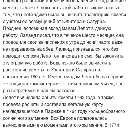
Lalande) расчетами времени возвращения ожидавшейся
кометы Галлея. Сложность этой работы заключалась в
том, что необходимо было вычислить траекторию кометы
с учетом ее возмущений от Юпитера и Сатурна.
Позднее, вспоминая вклад мадам Лепот в данную
работу, Лаланд писал, что в течение шести месяцев она
проводила свои вычисления с утра до ночи, часто даже
не прерываясь на обед. Лаланд признавался, что без
помощи госпожи Лепот он никогда не смог бы закончить
эту огромную работу. Ведь нужно было вычислить
расстояние кометы от Юпитера и Сатурна на
протяжении 150 лет. Именно мадам Лепот была первой
«женщиной-компьютером»; с этим термином мы еще не
раз встретимся в нашем рассказе.
Лепот вычислила орбиту кометы 1762 года, а также
провела расчеты и составила детальную карту
наблюдавшегося в Париже в 1764 году кольцеобразного
солнечного затмения. Вся Европа пользовалась
вычисленными ею моментами этого затмения. В 1774