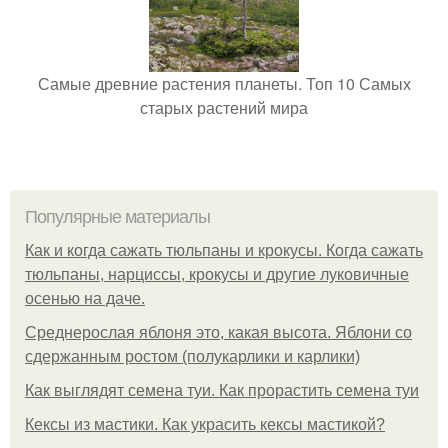
Самые древние растения планеты. Топ 10 Самых
старых растений мира
Популярные материалы
Как и когда сажать тюльпаны и крокусы. Когда сажать
тюльпаны, нарциссы, крокусы и другие луковичные
осенью на даче.
Среднерослая яблоня это, какая высота. Яблони со
сдержанным ростом (полукарлики и карлики)
Как выглядят семена туи. Как прорастить семена туи
Кексы из мастики. Как украсить кексы мастикой?