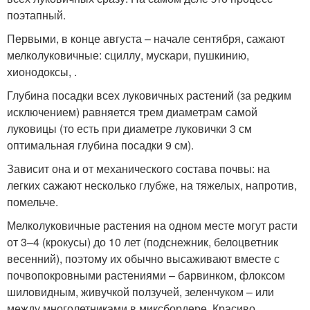
поэтапный.
Первыми, в конце августа – начале сентября, сажают
мелколуковичные: сциллу, мускари, пушкинию,
хионодоксы, .
Глубина посадки всех луковичных растений (за редким
исключением) равняется трем диаметрам самой
луковицы (то есть при диаметре луковички 3 см
оптимальная глубина посадки 9 см).
Зависит она и от механического состава почвы: на
легких сажают несколько глубже, на тяжелых, напротив,
помельче.
Мелколуковичные растения на одном месте могут расти
от 3–4 (крокусы) до 10 лет (подснежник, белоцветник
весенний), поэтому их обычно высаживают вместе с
почвопокровными растениями – барвинком, флоксом
шиловидным, живучкой ползучей, зеленчуком – или
между многолетниками в миксбордере. Красиво