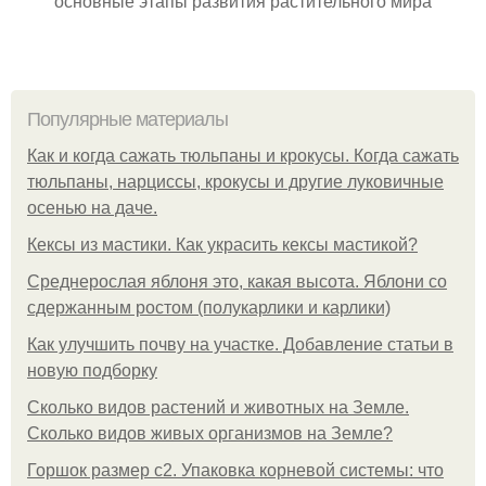
основные этапы развития растительного мира
Популярные материалы
Как и когда сажать тюльпаны и крокусы. Когда сажать
тюльпаны, нарциссы, крокусы и другие луковичные
осенью на даче.
Кексы из мастики. Как украсить кексы мастикой?
Среднерослая яблоня это, какая высота. Яблони со
сдержанным ростом (полукарлики и карлики)
Как улучшить почву на участке. Добавление статьи в
новую подборку
Сколько видов растений и животных на Земле.
Сколько видов живых организмов на Земле?
Горшок размер с2. Упаковка корневой системы: что