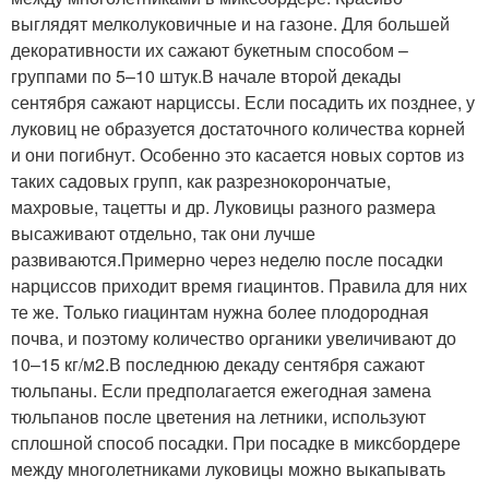
выглядят мелколуковичные и на газоне. Для большей
декоративности их сажают букетным способом –
группами по 5–10 штук.В начале второй декады
сентября сажают нарциссы. Если посадить их позднее, у
луковиц не образуется достаточного количества корней
и они погибнут. Особенно это касается новых сортов из
таких садовых групп, как разрезнокорончатые,
махровые, тацетты и др. Луковицы разного размера
высаживают отдельно, так они лучше
развиваются.Примерно через неделю после посадки
нарциссов приходит время гиацинтов. Правила для них
те же. Только гиацинтам нужна более плодородная
почва, и поэтому количество органики увеличивают до
10–15 кг/м2.В последнюю декаду сентября сажают
тюльпаны. Если предполагается ежегодная замена
тюльпанов после цветения на летники, используют
сплошной способ посадки. При посадке в миксбордере
между многолетниками луковицы можно выкапывать