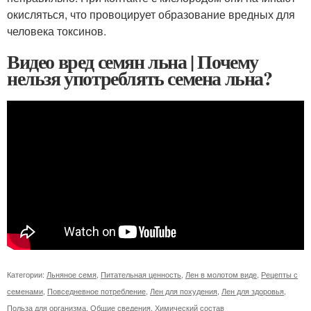
окисляться, что провоцирует образование вредных для
человека токсинов.
Видео вред семян льна | Почему
нельзя употреблять семена льна?
Категории:
Льняное семя
,
Питательная ценность
,
Лен в молотом виде
,
Рецепты с
семенами
,
Повседневное потребление
,
Лен для похудения
,
Лен для здоровья
,
Польза для организма
,
Общие сведения
,
Химический состав