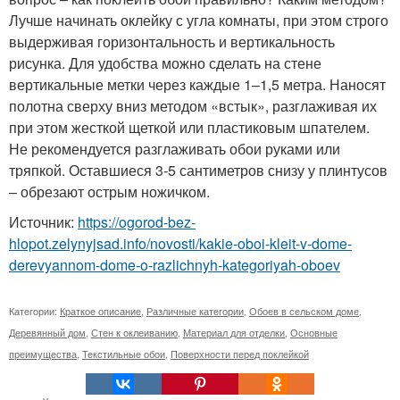
Лучше начинать оклейку с угла комнаты, при этом строго
выдерживая горизонтальность и вертикальность
рисунка. Для удобства можно сделать на стене
вертикальные метки через каждые 1–1,5 метра. Наносят
полотна сверху вниз методом «встык», разглаживая их
при этом жесткой щеткой или пластиковым шпателем.
Не рекомендуется разглаживать обои руками или
тряпкой. Оставшиеся 3-5 сантиметров снизу у плинтусов
– обрезают острым ножичком.
Источник:
https://ogorod-bez-
hlopot.zelynyjsad.info/novosti/kakie-oboi-kleit-v-dome-
derevyannom-dome-o-razlichnyh-kategoriyah-oboev
Категории:
Краткое описание
,
Различные категории
,
Обоев в сельском доме
,
Деревянный дом
,
Стен к оклеиванию
,
Материал для отделки
,
Основные
преимущества
,
Текстильные обои
,
Поверхности перед поклейкой