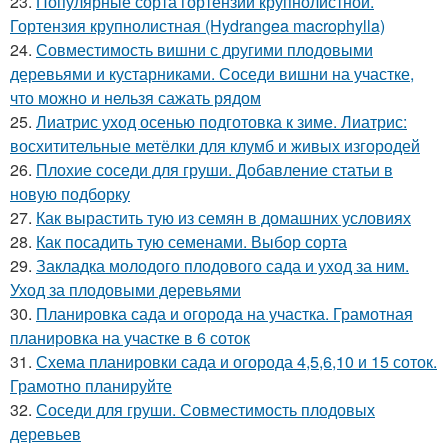
23.
Популярные сорта гортензии крупнолистной.
Гортензия крупнолистная (Hydrangea macrophylla)
24.
Совместимость вишни с другими плодовыми
деревьями и кустарниками. Соседи вишни на участке,
что можно и нельзя сажать рядом
25.
Лиатрис уход осенью подготовка к зиме. Лиатрис:
восхитительные метёлки для клумб и живых изгородей
26.
Плохие соседи для груши. Добавление статьи в
новую подборку
27.
Как вырастить тую из семян в домашних условиях
28.
Как посадить тую семенами. Выбор сорта
29.
Закладка молодого плодового сада и уход за ним.
Уход за плодовыми деревьями
30.
Планировка сада и огорода на участка. Грамотная
планировка на участке в 6 соток
31.
Схема планировки сада и огорода 4,5,6,10 и 15 соток.
Грамотно планируйте
32.
Соседи для груши. Совместимость плодовых
деревьев