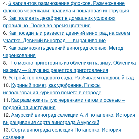
4.
6 вариантов размножения флоксов. Размножение
флоксов черенками: правила и пошаговая инструкция
5.
Как поливать декабрист в домашних условиях
правильно. Полив во время цветения
6.
Как посадить и развести девичий виноград на своем
участке. Девичий виноград — выращивание
7.
Как размножить девичий виноград осенью. Метод
черенкования
8.
Что можно приготовить из облепихи на зиму. Облепиха
на зиму — 8 лучших рецептов приготовления
9.
Устройство плодового сада. Разбиваем плодовый сад
10.
Куриный помет, как удобрение. Плюсы
использования куриного помета в огороде
11.
Как размножить тую черенками летом и осенью –
подробная инструкция
12.
Амурский виноград селекции А.И потапенко. История
выращивания сорта винограда Амурский
13.
Сорта винограда селекции Потапенко. История
создания