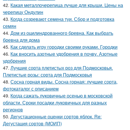
42.
Какая металлочерепица лучше для крыши. Цены на
черепицу Ондулин
43.
Когда созревают семена туи. Сбор и подготовка
семян
44.
Дом из оцилиндрованного бревна. Как выбрать
бревна для дома
45.
Как сделать игру городки своими руками. Городки
46.
Как вносить азотные удобрения в почву. Азотные
удобрения
47.
Лучшие сорта плетистых роз для Подмосковья.
Плетистые розы: сорта для Подмосковья
48.
Сосна горная виды. Сосна горная: лучшие сорта,
фотокаталог с описанием
49.
Когда сажать луковичные осенью в московской
области. Сроки посадки луковичных для разных
регионов
50.
Дегустационные оценки сортов яблок. Re:
Дегустация сортов (МОИП)