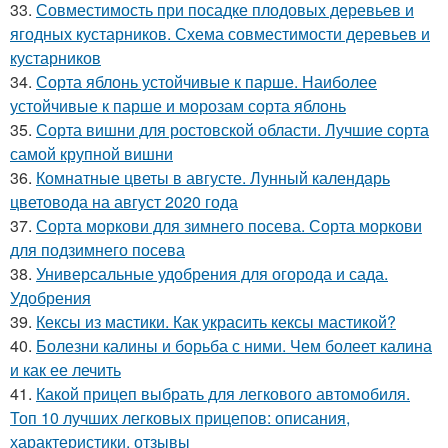
33.
Совместимость при посадке плодовых деревьев и
ягодных кустарников. Схема совместимости деревьев и
кустарников
34.
Сорта яблонь устойчивые к парше. Наиболее
устойчивые к парше и морозам сорта яблонь
35.
Сорта вишни для ростовской области. Лучшие сорта
самой крупной вишни
36.
Комнатные цветы в августе. Лунный календарь
цветовода на август 2020 года
37.
Сорта моркови для зимнего посева. Сорта моркови
для подзимнего посева
38.
Универсальные удобрения для огорода и сада.
Удобрения
39.
Кексы из мастики. Как украсить кексы мастикой?
40.
Болезни калины и борьба с ними. Чем болеет калина
и как ее лечить
41.
Какой прицеп выбрать для легкового автомобиля.
Топ 10 лучших легковых прицепов: описания,
характеристики, отзывы