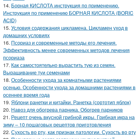
14.
Борная КИСЛОТА инструкция по применению.
Инструкция по применению БОРНАЯ КИСЛОТА (BORIC
ACID)
15.
Условия содержания цикламена. Цикламен уход в
домашних условиях
16.
Псориаз и современные методы его лечения.
Эффективность менее современных методов лечения
псориаза
17.
Как самостоятельно вырастить тую из семян.
Выращивание туи семенами
18.
Особенности ухода за комнатными растениями
осенью. Особенности ухода за домашними растениями в
осеннее время года
19.
Яблони ранетки и китайки. Ранетка (сортотип яблок)
20.
Навоз для обогрева парника. Обогрев парников
21.
Рецепт очень вкусной грибной икры. Грибная икра на
зиму – 10 пошаговых рецептов приготовления
22.
Сухость во рту, как признак патологии. Сухость во рту