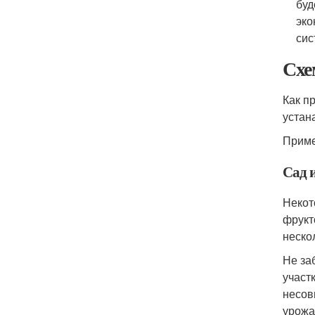
буд
эко
сис
Схе
Как п
устан
Приме
Сад 
Некот
фрукт
неско
Не за
участ
несов
урожа