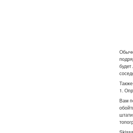
Обычн
подря
будет
сосед
Также
1. Оп
Вам п
обойт
штати
топог
Skiss