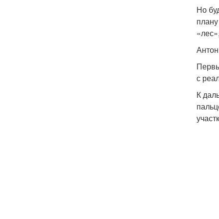
Но бу
плану
«лес»,
Анто
Первы
с реа
К дал
пальц
участ