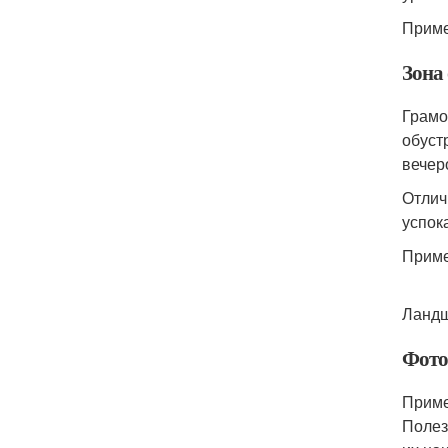
Приме
Зона 
Грамо
обуст
вечер
Отлич
успок
Пример
Ландш
Фото
Приме
Полез