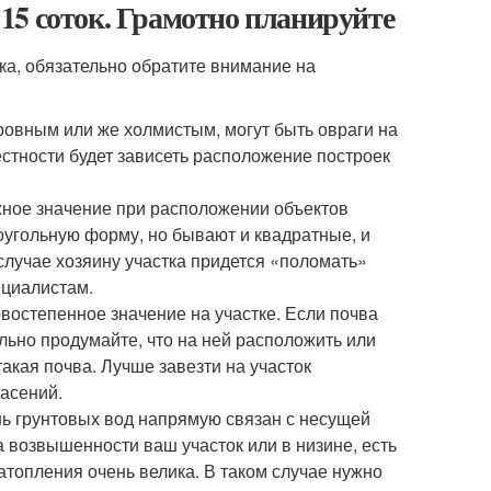
и 15 соток. Грамотно планируйте
ка, обязательно обратите внимание на
ровным или же холмистым, могут быть овраги на
естности будет зависеть расположение построек
жное значение при расположении объектов
оугольную форму, но бывают и квадратные, и
случае хозяину участка придется «поломать»
ециалистам.
востепенное значение на участке. Если почва
льно продумайте, что на ней расположить или
акая почва. Лучше завезти на участок
пасений.
нь грунтовых вод напрямую связан с несущей
а возвышенности ваш участок или в низине, есть
затопления очень велика. В таком случае нужно