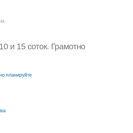
на
10 и 15 соток. Грамотно
тно планируйте
тва