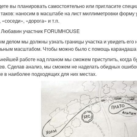
дете вы планировать самостоятельно или пригласите специ
 таков: наносим в масштабе на лист миллиметровки форму у
 «соседи», «дорога» и т.п.
н Любавин участник FORUMHOUSE
м делом мы должны узнать границы участка и увидеть его 
льным масштабом. Чтобы можно было с помощь карандаша и
ьнейшей работе над планом мы сможем приступить, когда бу
ев. Сделав анализ, мы сможем не наделать обидных ошибо
ке в наиболее подходящих для них местах.