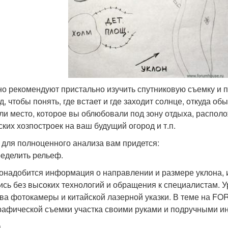
о рекомендуют пристально изучить спутниковую съемку и п
д, чтобы понять, где встает и где заходит солнце, откуда об
 ли место, которое вы облюбовали под зону отдыха, располо
ских хозпостроек на ваш будущий огород и т.п.
 для полноценного анализа вам придется:
ределить рельеф.
онадобится информация о направлении и размере уклона, и
ись без высоких технологий и обращения к специалистам. 
ва фотокамеры и китайской лазерной указки. В теме на 
рафической съемки участка своими руками и подручными и
a