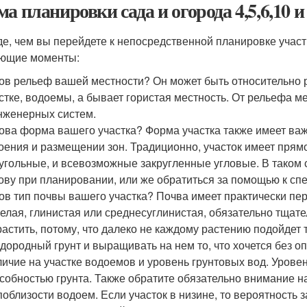
ма планировки сада и огорода 4,5,6,10 
е, чем вы перейдете к непосредственной планировке участ
ющие моменты:
ов рельеф вашей местности? Он может быть относительно 
стке, водоемы, а бывает гористая местность. От рельефа м
нженерных систем.
ова форма вашего участка? Форма участка также имеет ва
оения и размещении зон. Традиционно, участок имеет прям
угольные, и всевозможные закругленные угловые. В таком 
ову при планировании, или же обратиться за помощью к сп
ов тип почвы вашего участка? Почва имеет практически пер
елая, глинистая или среднесуглинистая, обязательно тщате
астить, потому, что далеко не каждому растению подойдет т
дородный грунт и выращивать на нем то, что хочется без о
ичие на участке водоемов и уровень грунтовых вод. Урове
собностью грунта. Также обратите обязательно внимание н
поблизости водоем. Если участок в низине, то вероятность 