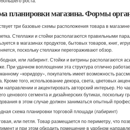
ибольшего роста.
ма планировки магазина. Формы орга
твует три базовые схемы расположения товара в магазине
шетка. Стеллажи и стойки располагаются правильными пара
ьзуется в магазинах продуктов, бытовых товаров, книг, игр
няется, поскольку стеллажи перегораживают обзор.
ободная, или лабиринт. Стойки и витрины располагаются а
ке. При удачном воплощении эта структура отлично работа
манному «коридору», покупатель имеет возможность рассм
а. Кроме того, использование декора, света, цветовых акце
м направлении и акцентировать авторский интерьер. Но ча
го ценового сегмента и дизайнерских бутиках, поскольку
дования в этом случае должен заниматься опытный профес
дная схема планировки торговой площади (лабиринт)
уговая, или петля. Товар размещается по периметру, что по
тимент и при этом обходить помещение в удобном направл