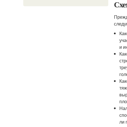
Схе
Прежд
следу
Как
уча
и и
Как
стр
тре
гол
Как
тяж
выр
пло
Нал
спо
ли 