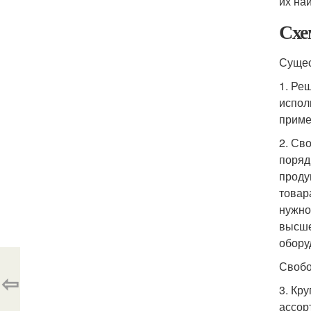
их на
Схе
Сущес
1. Ре
испол
приме
2. Св
поряд
проду
товар
нужно
высше
обору
Свобо
⇦
3. Кр
ассор