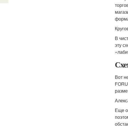
торго
магаз
форма
Круго
В чис
эту с
«лаби
Схе
Вот н
FORUM
разме
Алекс
Еще о
поэто
обста