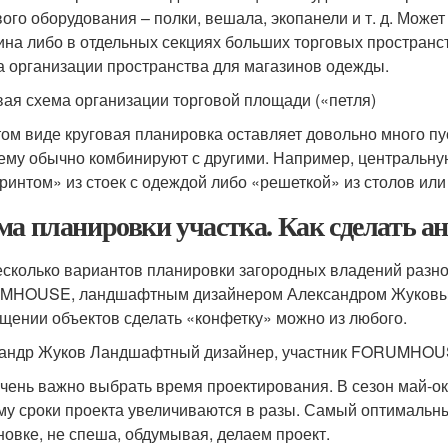
вого оборудования – полки, вешала, экопанели и т. д. Мож
ина либо в отдельных секциях больших торговых пространс
 организации пространства для магазинов одежды.
вая схема организации торговой площади («петля)
том виде круговая планировка оставляет довольно много п
хему обычно комбинируют с другими. Например, центральну
ринтом» из стоек с одеждой либо «решеткой» из столов или
ма планировки участка. Как сделать а
есколько вариантов планировки загородных владений раз
HOUSE, ландшафтным дизайнером Александром Жуковым. 
щении объектов сделать «конфетку» можно из любого.
андр Жуков Ландшафтный дизайнер, участник FORUMHO
чень важно выбрать время проектирования. В сезон май-ок
му сроки проекта увеличиваются в разы. Самый оптимальны
новке, не спеша, обдумывая, делаем проект.