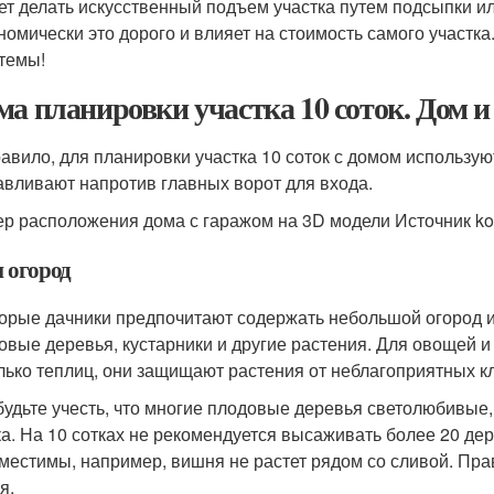
ет делать искусственный подъем участка путем подсыпки ил
номически это дорого и влияет на стоимость самого участк
темы!
ма планировки участка 10 соток. Дом и
равило, для планировки участка 10 соток с домом использу
авливают напротив главных ворот для входа.
р расположения дома с гаражом на 3D модели Источник kostr
и огород
орые дачники предпочитают содержать небольшой огород ил
овые деревья, кустарники и другие растения. Для овощей и
лько теплиц, они защищают растения от неблагоприятных к
будьте учесть, что многие плодовые деревья светолюбивые,
ка. На 10 сотках не рекомендуется высаживать более 20 дер
местимы, например, вишня не растет рядом со сливой. Пр
я.