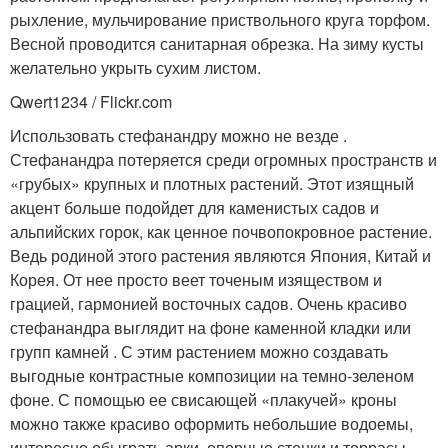
рыхление, мульчирование приствольного круга торфом.
Весной проводится санитарная обрезка. На зиму кусты
желательно укрыть сухим листом.
Qwert1234 / Flickr.com
Использовать стефанандру можно не везде .
Стефанандра потеряется среди огромных пространств и
«грубых» крупных и плотных растений. Этот изящный
акцент больше подойдет для каменистых садов и
альпийских горок, как ценное почвопокровное растение.
Ведь родиной этого растения являются Япония, Китай и
Корея. От нее просто веет точеным изяществом и
грацией, гармонией восточных садов. Очень красиво
стефанандра выглядит на фоне каменной кладки или
групп камней . С этим растением можно создавать
выгодные контрастные композиции на темно-зеленом
фоне. С помощью ее свисающей «плакучей» кроны
можно также красиво оформить небольшие водоемы,
интересно обыграть арки, опорные стенки и террасы.