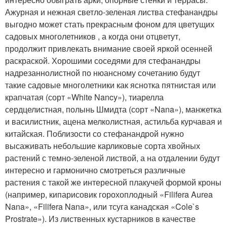
Ажурная и нежная светло-зеленая листва стефанандры
выгодно может стать прекрасным фоном для цветущих
садовых многолетников , а когда они отцветут,
продолжит привлекать внимание своей яркой осенней
раскраской. Хорошими соседями для стефанандры
надрезаннолистной по нюансному сочетанию будут
такие садовые многолетники как яснотка пятнистая или
крапчатая (сорт «White Nancy»), тиарелла
сердцелистная, полынь Шмидта (сорт «Nana»), манжетка
и василистник, ацена мелколистная, астильба курчавая и
китайская. Поблизости со стефанандрой нужно
высаживать небольшие карликовые сорта хвойных
растений с темно-зеленой листвой, а на отдалении будут
интересно и гармонично смотреться различные
растения с такой же интересной плакучей формой кроны
(например, кипарисовик горохоплодный «Filifera Aurea
Nana», «Filifera Nana», или тсуга канадская «Cole`s
Prostrate»). Из лиственных кустарников в качестве