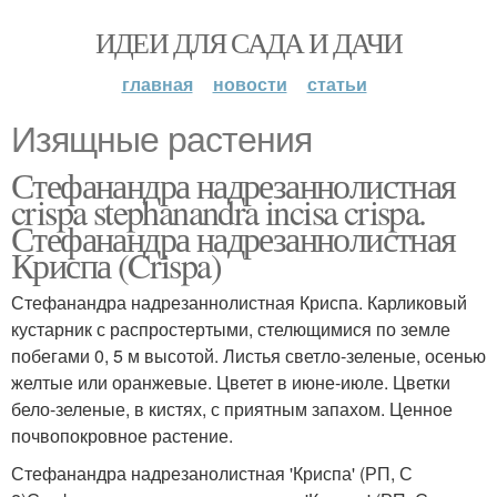
ИДЕИ ДЛЯ САДА И ДАЧИ
главная
новости
статьи
Изящные растения
Стефанандра надрезаннолистная
crispa stephanandra incisa crispa.
Стефанандра надрезаннолистная
Криспа (Crispa)
Стефанандра надрезаннолистная Криспа. Карликовый
кустарник с распростертыми, стелющимися по земле
побегами 0, 5 м высотой. Листья светло-зеленые, осенью
желтые или оранжевые. Цветет в июне-июле. Цветки
бело-зеленые, в кистях, с приятным запахом. Ценное
почвопокровное растение.
Стефанандра надрезанолистная 'Криспа' (РП, С