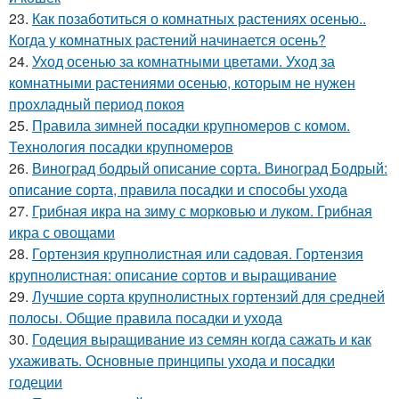
23.
Как позаботиться о комнатных растениях осенью..
Когда у комнатных растений начинается осень?
24.
Уход осенью за комнатными цветами. Уход за
комнатными растениями осенью, которым не нужен
прохладный период покоя
25.
Правила зимней посадки крупномеров с комом.
Технология посадки крупномеров
26.
Виноград бодрый описание сорта. Виноград Бодрый:
описание сорта, правила посадки и способы ухода
27.
Грибная икра на зиму с морковью и луком. Грибная
икра с овощами
28.
Гортензия крупнолистная или садовая. Гортензия
крупнолистная: описание сортов и выращивание
29.
Лучшие сорта крупнолистных гортензий для средней
полосы. Общие правила посадки и ухода
30.
Годеция выращивание из семян когда сажать и как
ухаживать. Основные принципы ухода и посадки
годеции