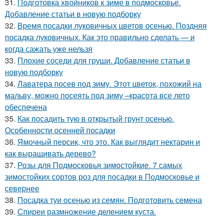
31.
Подготовка хвойников к зиме в подмосковье.
Добавление статьи в новую подборку
32.
Время посадки луковичных цветов осенью. Поздняя
посадка луковичных. Как это правильно сделать — и
когда сажать уже нельзя
33.
Плохие соседи для груши. Добавление статьи в
новую подборку
34.
Лаватера посев под зиму. Этот цветок, похожий на
мальву, можно посеять под зиму –красота все лето
обеспечена
35.
Как посадить тую в открытый грунт осенью.
Особенности осенней посадки
36.
Ямочный персик, что это. Как выглядит нектарин и
как выращивать дерево?
37.
Розы для Подмосковья зимостойкие. 7 самых
зимостойких сортов роз для посадки в Подмосковье и
севернее
38.
Посадка туи осенью из семян. Подготовить семена
39.
Спиреи размножение делением куста.