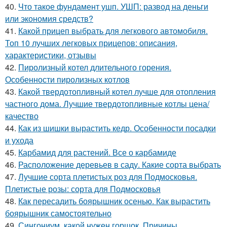
40.
Что такое фундамент ушп. УШП: развод на деньги
или экономия средств?
41.
Какой прицеп выбрать для легкового автомобиля.
Топ 10 лучших легковых прицепов: описания,
характеристики, отзывы
42.
Пиролизный котел длительного горения.
Особенности пиролизных котлов
43.
Какой твердотопливный котел лучше для отопления
частного дома. Лучшие твердотопливные котлы цена/
качество
44.
Как из шишки вырастить кедр. Особенности посадки
и ухода
45.
Карбамид для растений. Все о карбамиде
46.
Расположение деревьев в саду. Какие сорта выбрать
47.
Лучшие сорта плетистых роз для Подмосковья.
Плетистые розы: сорта для Подмосковья
48.
Как пересадить боярышник осенью. Как вырастить
боярышник самостоятельно
49.
Сингониум, какой нужен горшок. Причины