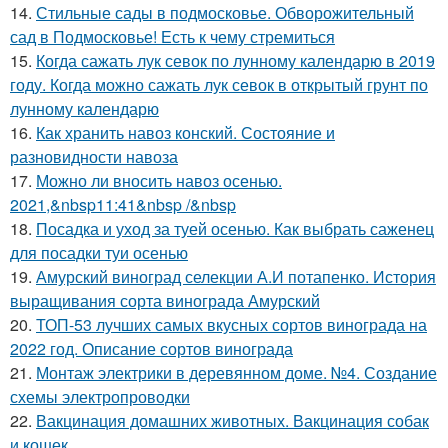
14.
Стильные сады в подмосковье. Обворожительный
сад в Подмосковье! Есть к чему стремиться
15.
Когда сажать лук севок по лунному календарю в 2019
году. Когда можно сажать лук севок в открытый грунт по
лунному календарю
16.
Как хранить навоз конский. Состояние и
разновидности навоза
17.
Можно ли вносить навоз осенью.
2021,&nbsp11:41&nbsp /&nbsp
18.
Посадка и уход за туей осенью. Как выбрать саженец
для посадки туи осенью
19.
Амурский виноград селекции А.И потапенко. История
выращивания сорта винограда Амурский
20.
ТОП-53 лучших самых вкусных сортов винограда на
2022 год. Описание сортов винограда
21.
Монтаж электрики в деревянном доме. №4. Создание
схемы электропроводки
22.
Вакцинация домашних животных. Вакцинация собак
и кошек