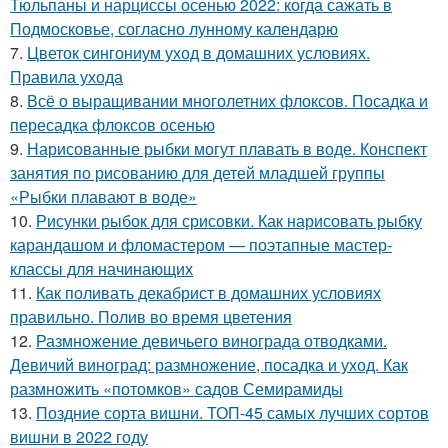
Тюльпаны и нарциссы осенью 2022: когда сажать в
Подмосковье, согласно лунному календарю
7.
Цветок сингониум уход в домашних условиях.
Правила ухода
8.
Всё о выращивании многолетних флоксов. Посадка и
пересадка флоксов осенью
9.
Нарисованные рыбки могут плавать в воде. Конспект
занятия по рисованию для детей младшей группы
«Рыбки плавают в воде»
10.
Рисунки рыбок для срисовки. Как нарисовать рыбку
карандашом и фломастером — поэтапные мастер-
классы для начинающих
11.
Как поливать декабрист в домашних условиях
правильно. Полив во время цветения
12.
Размножение девичьего винограда отводками.
Девичий виноград: размножение, посадка и уход. Как
размножить «потомков» садов Семирамиды
13.
Поздние сорта вишни. ТОП-45 самых лучших сортов
вишни в 2022 году