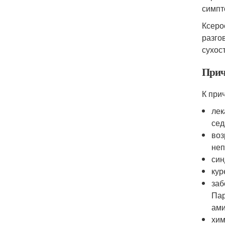
симпт
Ксеро
разго
сухос
При
К при
лек
сед
воз
неп
син
кур
заб
Пар
ами
хим