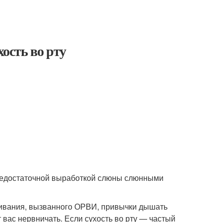
хость во рту
 недостаточной выработкой слюны слюнными
оживания, вызванного ОРВИ, привычки дышать
т вас нервничать. Если сухость во рту — частый