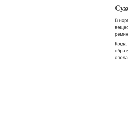
Сух
В нор
вещес
ремин
Когда
образ
опола