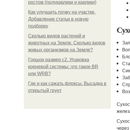
ростом (полукарлики и карлики)
Как улучшить почву на участке.
Добавление статьи в новую
подборку
Сух
Сколько видов растений и
Зап
животных на Земле. Сколько видов
Воп
живых организмов на Земле?
Бло
Горшок размер с2. Упаковка
Ста
корневой системы: что такое BR
Си
или WRB?
За
Где и как сажать флоксы. Высадка в
Спр
открытый грунт
Воз
Сухос
желез
Сухос
через