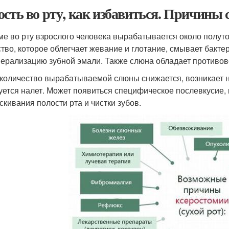
ость во рту, как избавиться. Причины с
ме во рту взрослого человека вырабатывается около полу
тво, которое облегчает жевание и глотание, смывает бакте
ерализацию зубной эмали. Также слюна обладает противо
 количество вырабатываемой слюны снижается, возникает 
уется налет. Может появиться специфическое послевкусие, 
скивания полости рта и чистки зубов.