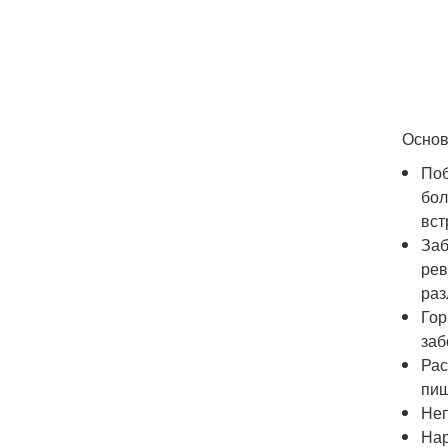
Основ
Поб
бол
вст
Заб
рев
раз
Гор
заб
Рас
пищ
Неп
Нар