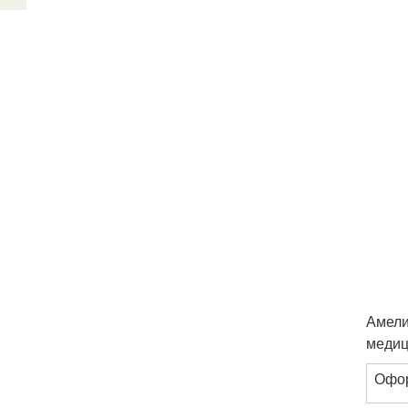
Амели
медиц
Офор