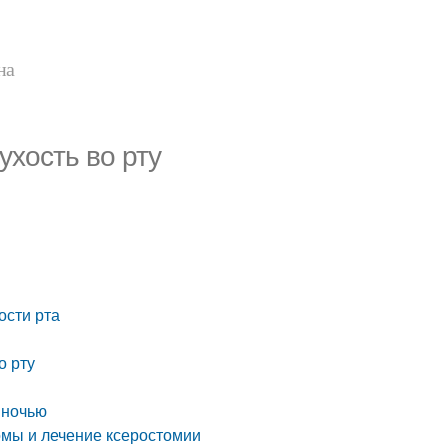
на
ухость во рту
ости рта
о рту
 ночью
омы и лечение ксеростомии