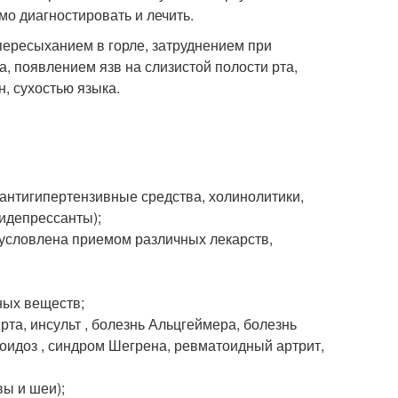
мо диагностировать и лечить.
ересыханием в горле, затруднением при
а, появлением язв на слизистой полости рта,
, сухостью языка.
антигипертензивные средства, холинолитики,
идепрессанты);
условлена приемом различных лекарств,
ных веществ;
рта, инсульт , болезнь Альцгеймера, болезнь
коидоз , синдром Шегрена, ревматоидный артрит,
вы и шеи);