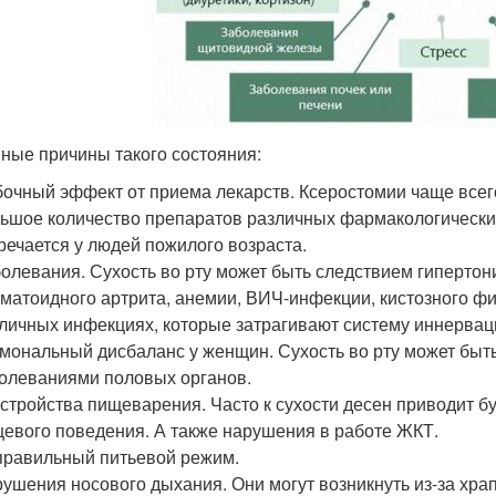
ные причины такого состояния:
очный эффект от приема лекарств. Ксеростомии чаще все
ьшое количество препаратов различных фармакологических 
речается у людей пожилого возраста.
олевания. Сухость во рту может быть следствием гипертони
матоидного артрита, анемии, ВИЧ-инфекции, кистозного ф
личных инфекциях, которые затрагивают систему иннервац
мональный дисбаланс у женщин. Сухость во рту может быт
олеваниями половых органов.
стройства пищеварения. Часто к сухости десен приводит б
евого поведения. А также нарушения в работе ЖКТ.
равильный питьевой режим.
ушения носового дыхания. Они могут возникнуть из-за храп