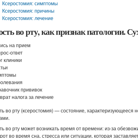
Ксеростомия: симптомы
Ксеростомия: причины
Ксеростомия: лечение
ость во рту, как признак патологии. Су
ись на прием
рос-ответ
г клиники
тьи
мптомы
болевания
авочник прививок
врат налога за лечение
ть во рту (ксеростомия) — состояние, характеризующееся
ами.
ть во рту может возникать время от времени: из-за обезв
 рот во время сна, стресса или ситуации, которая заставляе