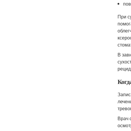
пов
При с
помог
облег
ксеро
стома
В зав
сухост
рецид
Когд
Запис
лечен
тревог
Врач 
осмот