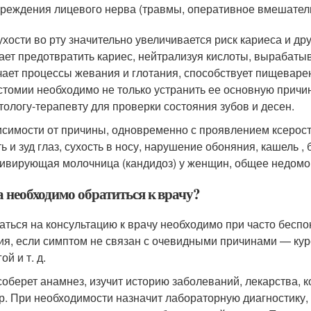
реждения лицевого нерва (травмы, оперативное вмешатель
ухости во рту значительно увеличивается риск кариеса и д
ает предотвратить кариес, нейтрализуя кислоты, вырабаты
чает процессы жевания и глотания, способствует пищевар
стомии необходимо не только устранить ее основную причину
тологу-терапевту для проверки состояния зубов и десен.
исимости от причины, одновременно с проявлением ксерос
ь и зуд глаз, сухость в носу, нарушение обоняния, кашель , 
ивирующая молочница (кандидоз) у женщин, общее недомог
а необходимо обратиться к врачу?
аться на консультацию к врачу необходимо при часто беспок
ия, если симптом не связан с очевидными причинами — кур
ой и т. д.
соберет анамнез, изучит историю заболеваний, лекарства,
р. При необходимости назначит лабораторную диагностику,