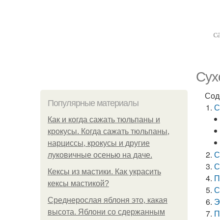
с
Сух
Сод
Популярные материалы
С
Как и когда сажать тюльпаны и
крокусы. Когда сажать тюльпаны,
нарциссы, крокусы и другие
С
луковичные осенью на даче.
С
Кексы из мастики. Как украсить
П
кексы мастикой?
С
Среднерослая яблоня это, какая
Э
высота. Яблони со сдержанным
П