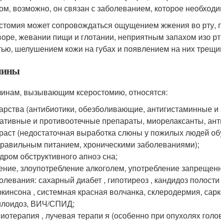
ом, возможно, он связан с заболеванием, которое необходи
стомия может сопровождаться ощущением жжения во рту, п
воре, жевании пищи и глотании, неприятным запахом изо рт
тью, шелушением кожи на губах и появлением на них трещин
чины
чинам, вызывающим ксеростомию, относятся:
арства (антибиотики, обезболивающие, антигистаминные и 
ативные и противоотечные препараты, миорелаксанты, ант
раст (недостаточная выработка слюны у пожилых людей об
равильным питанием, хроническими заболеваниями);
дром обструктивного апноэ сна;
ение, злоупотребление алкоголем, употребление запрещен
олевания: сахарный диабет , гипотиреоз , кандидоз полости 
кинсона , системная красная волчанка, склеродермия, сар
лоидоз, ВИЧ/СПИД;
иотерапия , лучевая терапи я (особенно при опухолях голо