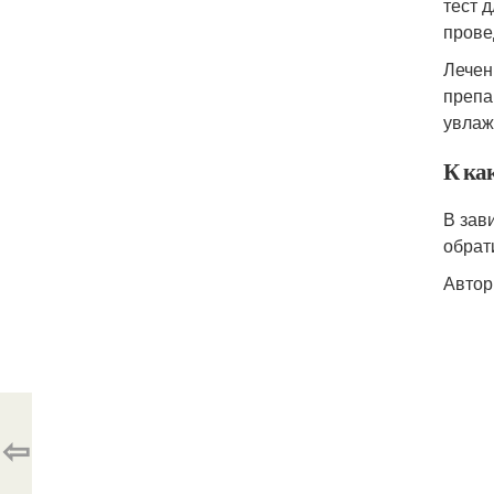
тест 
прове
Лечен
препа
увлаж
К ка
В зав
обрат
Автор
⇦