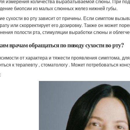
для измерения количества вырабатываемой слюны. При под
дение биопсии из малых слюнных желез нижней губы.
ие сухости во рту зависит от причины. Если симптом вызыва
рату или скорректирует его дозировку. Также он может по
нения полости рта, стимуляции выработки слюны и облегче
ким врачам обращаться по поводу сухости во рту?
исимости от характера и тяжести проявления симптома, для
иться к терапевту , стоматологу . Может потребоваться конс
: