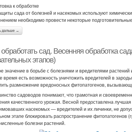
товка к обработке
ащиты сада от болезней и насекомых используют химически
нением необходимо провести некоторые подготовительные 
ь дальше →
 обработать сад. Весенняя обработка с
зательных этапов)
е значение в борьбе с болезнями и вредителями растений 
е время есть возможность уничтожить вредителей в зарод
тить размножение вредоносных фитопатогенов, вызывающи
инство садоводов понимают, что грамотная и своевременн
ения качественного урожая. Весной предоставлена лучшая 
имовавших насекомых — вредителей и их личинки, не допуст
ьном этапе блокировать распространение фитопатогенов (г
численные болезни растений.