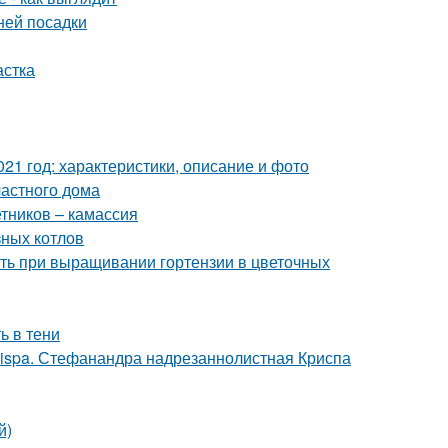
ней посадки
астка
21 год: характеристики, описание и фото
астного дома
етников – камассия
зных котлов
ить при выращивании гортензии в цветочных
ь в тени
crispa. Стефанандра надрезаннолистная Криспа
й)