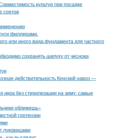
 Совместимость культур при посадке
е сортов
применению
круги филлерами.
ого или иного вида фундамента для частного
бходимо сохранять шелуху от чеснока
туи
возная действительность Конский навоз —
я икра без стерилизации на зиму: самые
альчики оближешь»
листной гортензии
иями
нт луковицами
 - как выглядит