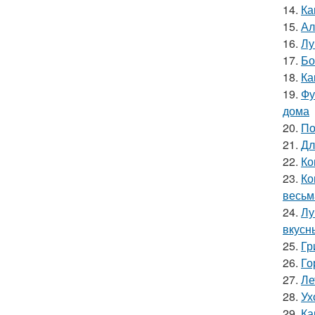
14.
Ка
15.
Ал
16.
Лу
17.
Бо
18.
Ка
19.
Фу
дома
20.
По
21.
Дл
22.
Ко
23.
Ко
весьм
24.
Лу
вкусн
25.
Гр
26.
Го
27.
Ле
28.
Ух
29.
Ка