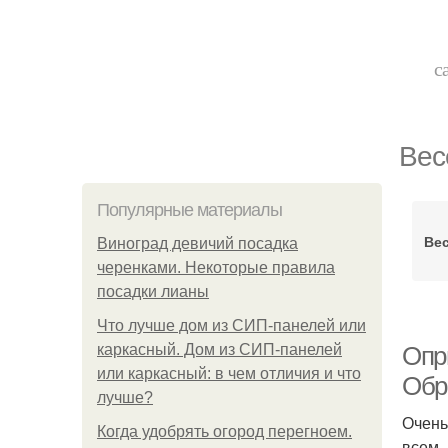
с
Вес
Популярные материалы
Вес
Виноград девичий посадка
черенками. Некоторые правила
посадки лианы
Что лучше дом из СИП-панелей или
каркасный. Дом из СИП-панелей
Опр
или каркасный: в чем отличия и что
Обр
лучше?
Очень
Когда удобрять огород перегноем.
всем,