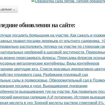
ь дальше →
ледние обновления на сайте:
 лучше посадить боярышник на участке. Как сажать и ухаж
важных правил посадки деревьев от опытного садовника. 1
 правильно расположить теплицу на участке по сторонам св
 натуральных удобрений в шаговой доступности. Природн
да можно пересаживать флоксы. Пересадка флоксов осенью
мусорные металлические контейнеры. Виды контейнеров
тарники цветущие юга. Список красивых декоративно-цвету
ройство плодового сада. Разбиваем плодовый сад
льные сады в подмосковье. Обворожительный сад в Подмоск
изеания посадка и уход. Выращивание луизеании
обенности выращивания туи на участке. Как правильно пос
урский виноград селекции А.И потапенко. История выращи
рная кислота в ухо. Борной кислоты раствор спиртовой 3%