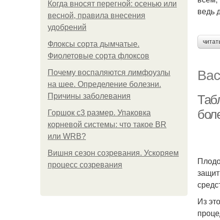
Когда вносят перегной: осенью или
ведь 
весной, правила внесения
удобрений
читат
Флоксы сорта дымчатые.
Фиолетовые сорта флоксов
Вас
Почему воспаляются лимфоузлы
на шее. Определение болезни.
Причины заболевания
Таб
бол
Горшок с3 размер. Упаковка
корневой системы: что такое BR
или WRB?
Вишня сезон созревания. Ускоряем
Плодо
процесс созревания
защит
средс
Из эт
проце