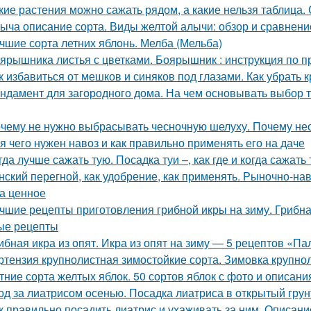
кие растения можно сажать рядом, а какие нельзя таблица.
ыча описание сорта. Виды желтой алычи: обзор и сравнени
чшие сорта летних яблонь. Мелба (Мельба)
ярышника листья с цветками. Боярышник : инструкция по 
к избавиться от мешков и синяков под глазами. Как убрать 
ндамент для загородного дома. На чем основывать выбор т
чему не нужно выбрасывать чесночную шелуху. Почему нео
я чего нужен навоз и как правильно применять его на даче
гда лучше сажать тую. Посадка туи –, как где и когда сажать 
нский перегной, как удобрение, как применять. Рыночно-на
а ценное
чшие рецепты приготовления грибной икры на зиму. Грибна
ые рецепты
ибная икра из опят. Икра из опят на зиму — 5 рецептов «П
ртензия крупнолистная зимостойкие сорта. Зимовка крупно
тние сорта желтых яблок. 50 сортов яблок с фото и описан
од за лиатрисом осенью. Посадка лиатриса в открытый гру
к правильно посадить лиатрис и ухаживать за ним. Описание