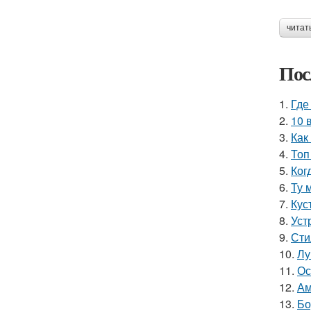
читат
Пос
1.
Где
2.
10 
3.
Как
4.
Топ
5.
Ког
6.
Ту 
7.
Кус
8.
Уст
9.
Сти
10.
Лу
11.
Ос
12.
Ам
13.
Бо