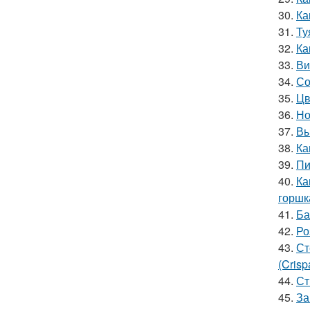
30.
Ка
31.
Ту
32.
Ка
33.
Ви
34.
Со
35.
Цв
36.
Но
37.
Вы
38.
Ка
39.
Пи
40.
Ка
горшк
41.
Ба
42.
Ро
43.
Ст
(Crisp
44.
Ст
45.
За