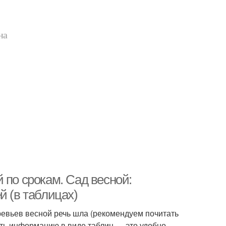
на
 по срокам. Сад весной:
й (в таблицах)
евьев весной речь шла (рекомендуем почитать
ить информацию в виде таблиц — это удобно,