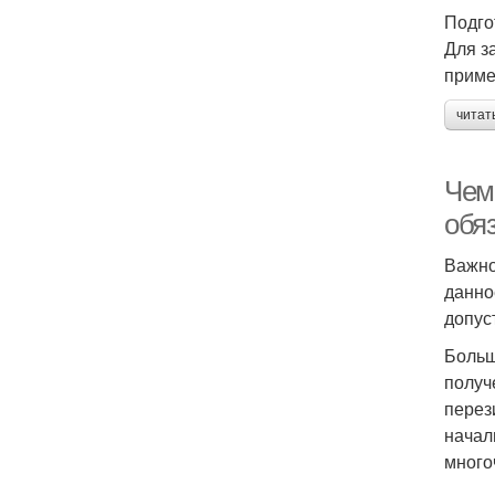
Подго
Для з
приме
читат
Чем
обя
Важно
данно
допус
Больш
получ
перез
начал
много