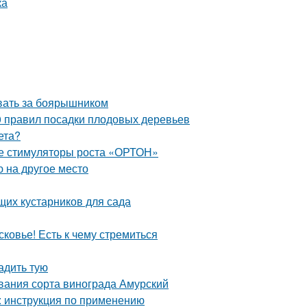
ивать за боярышником
0 правил посадки плодовых деревьев
ета?
ые стимуляторы роста «ОРТОН»
 на другое место
щих кустарников для сада
овье! Есть к чему стремиться
адить тую
вания сорта винограда Амурский
 : инструкция по применению