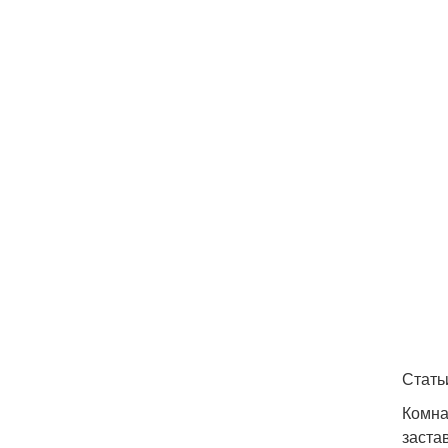
Стать
Комна
заста