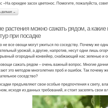
с «На орхидее засох цветонос. Помогите, пожалуйста, совето
ь дальше →
ие растения можно сажать рядом, а какие
тур при посадке
о не все овощи могут ужиться по соседству. Почему же од
ательный урожай, а другие, напротив, несут одни лишь ого
рывный огородный конвейер, снабжающий нас зеленью и ов
 овощи сажать рядом – очень важный вопрос. Многие дачники
гают это методом многолетних проб и ошибок. Так почему ж
ательное соседство?
осадки предъявляют свои особые предпочтения к свету, влаг
ном, исходя из данных требований, и стоит заселять свои в