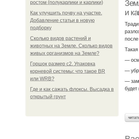
Зем
ростом (полукарлики и карлики)
и ка
Как улучшить почву на участке.
Добавление статьи в новую
Тради
подборку
разло
после
Сколько видов растений и
животных на Земле. Сколько видов
Такая
живых организмов на Земле?
— осм
Горшок размер с2. Упаковка
— убр
корневой системы: что такое BR
или WRB?
— зам
будет
Где и как сажать флоксы. Высадка в
открытый грунт
читат
Вас