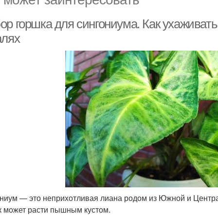
ор горшка для сингониума. Как ухаживать
алях
ниум — это неприхотливая лиана родом из Южной и Центра
к может расти пышным кустом.