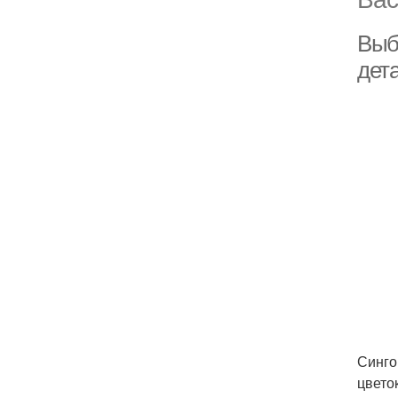
Выб
дет
Синго
цвето