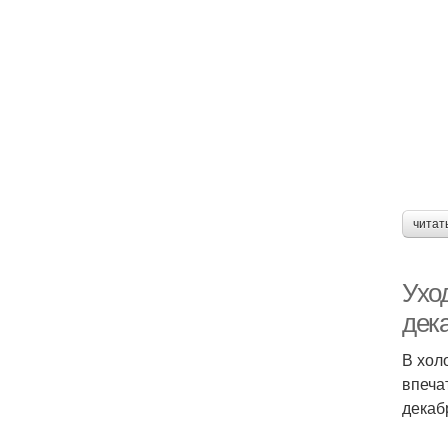
читат
Ухо
дек
В хол
впеча
декаб