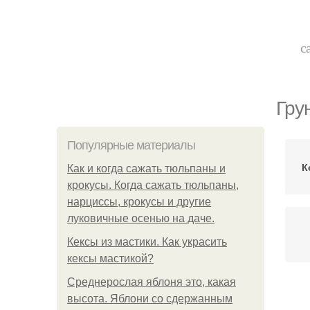
с
Гру
Популярные материалы
К
Как и когда сажать тюльпаны и
крокусы. Когда сажать тюльпаны,
нарциссы, крокусы и другие
луковичные осенью на даче.
Кексы из мастики. Как украсить
кексы мастикой?
Среднерослая яблоня это, какая
высота. Яблони со сдержанным