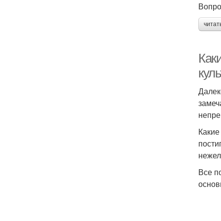
Вопро
читат
Как
куль
Далек
замеч
непре
Какие
пости
нежел
Все п
основ