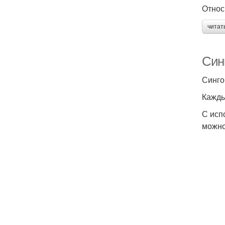
Относ
читат
Син
Синго
Кажды
С исп
можно