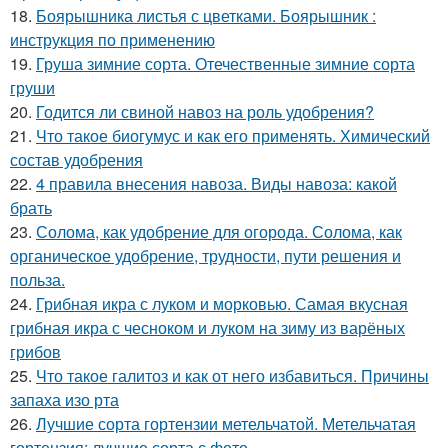
18.
Боярышника листья с цветками. Боярышник :
инструкция по применению
19.
Груша зимние сорта. Отечественные зимние сорта
груши
20.
Годится ли свиной навоз на роль удобрения?
21.
Что такое биогумус и как его применять. Химический
состав удобрения
22.
4 правила внесения навоза. Виды навоза: какой
брать
23.
Солома, как удобрение для огорода. Солома, как
органическое удобрение, трудности, пути решения и
польза.
24.
Грибная икра с луком и морковью. Самая вкусная
грибная икра с чесноком и луком на зиму из варёных
грибов
25.
Что такое галитоз и как от него избавиться. Причины
запаха изо рта
26.
Лучшие сорта гортензии метельчатой. Метельчатая
гортензия: лучшие сорта с фото