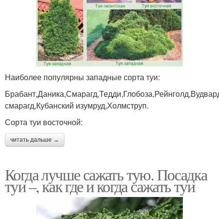
Наиболее популярны западные сорта туи:
Брабант,Даника,Смарагд,Тедди,Глобоза,Рейнголд,Вудвар
смарагд,Кубанский изумруд,Холмструп.
Сорта туи восточной:
читать дальше →
Когда лучше сажать тую. Посадка
туи –, как где и когда сажать туи