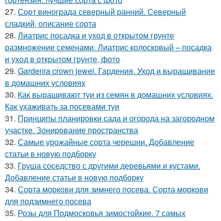
27.
Сорт винограда северный ранний. Северный
сладкий, описание сорта
28.
Лиатрис посадка и уход в открытом грунте
размножение семенами. Лиатрис колосковый – посадка
и уход в открытом грунте, фото
29.
Gardenia crown jewel. Гардения. Уход и выращивание
в домашних условиях
30.
Как выращивают туи из семян в домашних условиях.
Как ухаживать за посевами туи
31.
Принципы планировки сада и огорода на загородном
участке. Зонирование пространства
32.
Самые урожайные сорта черешни. Добавление
статьи в новую подборку
33.
Груша соседство с другими деревьями и кустами.
Добавление статьи в новую подборку
34.
Сорта моркови для зимнего посева. Сорта моркови
для подзимнего посева
35.
Розы для Подмосковья зимостойкие. 7 самых