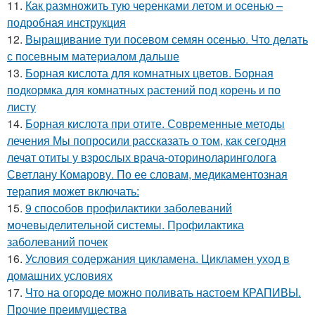
11.
Как размножить тую черенками летом и осенью –
подробная инструкция
12.
Выращивание туи посевом семян осенью. Что делать
с посевным материалом дальше
13.
Борная кислота для комнатных цветов. Борная
подкормка для комнатных растений под корень и по
листу
14.
Борная кислота при отите. Современные методы
лечения Мы попросили рассказать о том, как сегодня
лечат отиты у взрослых врача-оториноларинголога
Светлану Комарову. По ее словам, медикаментозная
терапия может включать:
15.
9 способов профилактики заболеваний
мочевыделительной системы. Профилактика
заболеваний почек
16.
Условия содержания цикламена. Цикламен уход в
домашних условиях
17.
Что на огороде можно поливать настоем КРАПИВЫ.
Прочие преимущества