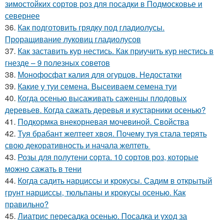
зимостойких сортов роз для посадки в Подмосковье и
севернее
36.
Как подготовить грядку под гладиолусы.
Проращивание луковиц гладиолусов
37.
Как заставить кур нестись. Как приучить кур нестись в
гнезде – 9 полезных советов
38.
Монофосфат калия для огурцов. Недостатки
39.
Какие у туи семена. Высеиваем семена туи
40.
Когда осенью высаживать саженцы плодовых
деревьев. Когда сажать деревья и кустарники осенью?
41.
Подкормка внекорневая мочевиной. Свойства
42.
Туя брабант желтеет хвоя. Почему туя стала терять
свою декоративность и начала желтеть
43.
Розы для полутени сорта. 10 сортов роз, которые
можно сажать в тени
44.
Когда садить нарциссы и крокусы. Садим в открытый
грунт нарциссы, тюльпаны и крокусы осенью. Как
правильно?
45.
Лиатрис пересадка осенью. Посадка и уход за