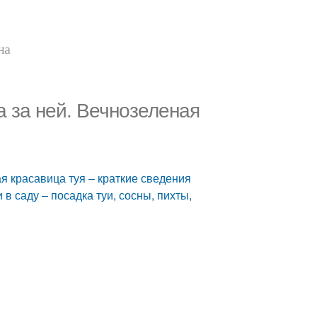
на
а за ней. Вечнозеленая
ая красавица туя – краткие сведения
в саду – посадка туи, сосны, пихты,