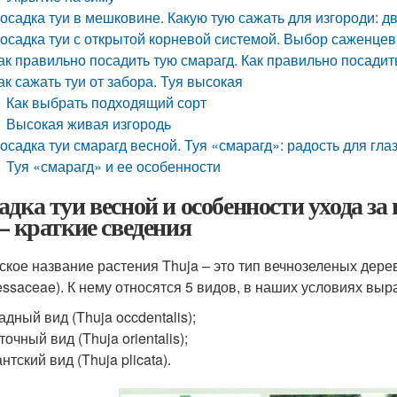
осадка туи в мешковине. Какую тую сажать для изгороди: д
осадка туи с открытой корневой системой. Выбор саженцев
ак правильно посадить тую смарагд. Как правильно посадит
ак сажать туи от забора. Туя высокая
Как выбрать подходящий сорт
Высокая живая изгородь
осадка туи смарагд весной. Туя «смарагд»: радость для гла
Туя «смарагд» и ее особенности
адка туи весной и особенности ухода за
 – краткие сведения
ское название растения Thuja – это тип вечнозеленых дере
essaceae). К нему относятся 5 видов, в наших условиях выр
адный вид (Thuja occdentalis);
точный вид (Thuja orientalis);
антский вид (Thuja plicata).