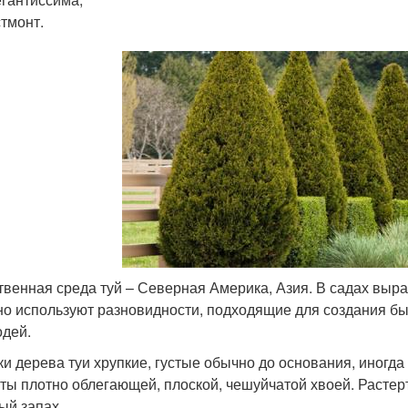
тмонт.
твенная среда туй – Северная Америка, Азия. В садах выр
о используют разновидности, подходящие для создания 
одей.
ки дерева туи хрупкие, густые обычно до основания, иногда
ты плотно облегающей, плоской, чешуйчатой хвоей. Расте
ый запах.