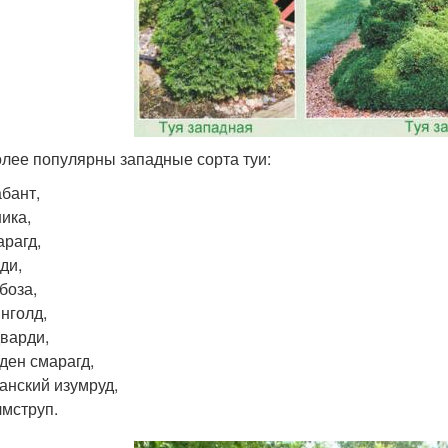
лее популярны западные сорта туи:
бант,
ика,
рагд,
ди,
боза,
нголд,
варди,
ден смарагд,
анский изумруд,
мструп.