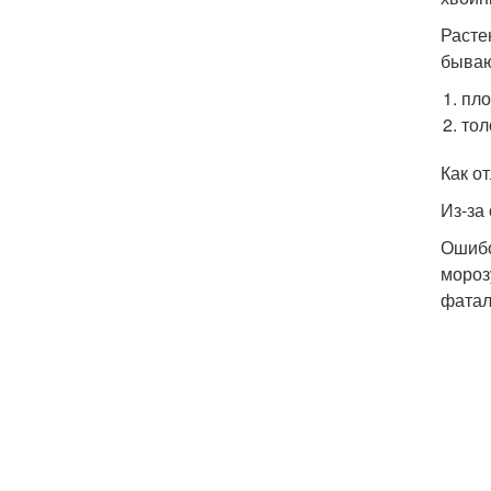
Расте
бываю
пло
тол
Как о
Из-за
Ошибо
мороз
фатал