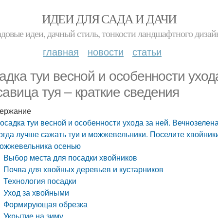
ИДЕИ ДЛЯ САДА И ДАЧИ
адовые идеи, дачный стиль, тонкости ландшафтного дизай
главная
новости
статьи
адка туи весной и особенности уход
савица туя – краткие сведения
ержание
осадка туи весной и особенности ухода за ней. Вечнозелен
огда лучше сажать туи и можжевельники. Поселите хвойники 
ожжевельника осенью
Выбор места для посадки хвойников
Почва для хвойных деревьев и кустарников
Технология посадки
Уход за хвойными
Формирующая обрезка
Укрытие на зиму