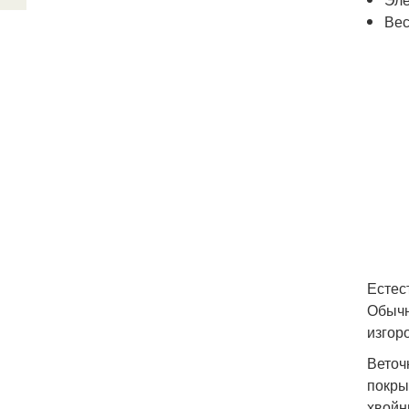
Вес
Естес
Обычн
изгор
Веточ
покры
хвойн