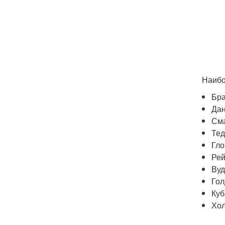
Наибо
Бра
Дан
Сма
Тед
Гло
Рей
Вуд
Гол
Куб
Хол