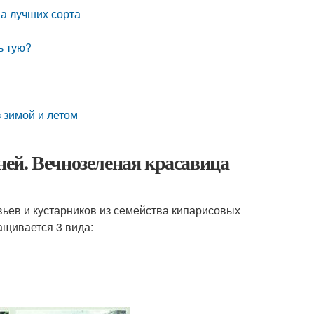
ва лучших сорта
ь тую?
з зимой и летом
 ней. Вечнозеленая красавица
вьев и кустарников из семейства кипарисовых
ащивается 3 вида: