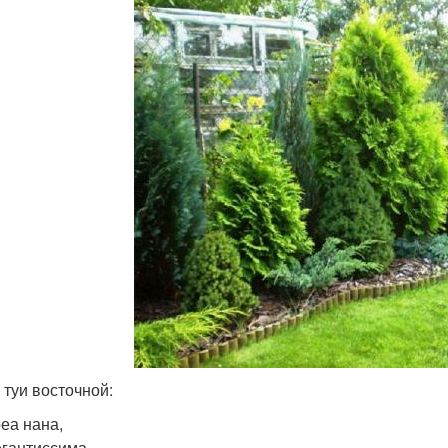
 туи восточной:
еа нана,
гантиссима,