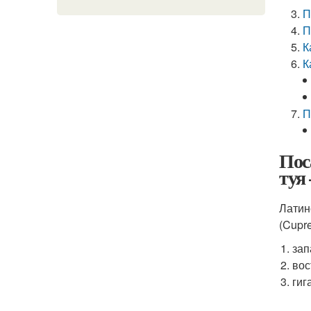
П
П
К
К
П
Пос
туя
Латин
(Cupr
зап
вос
гиг