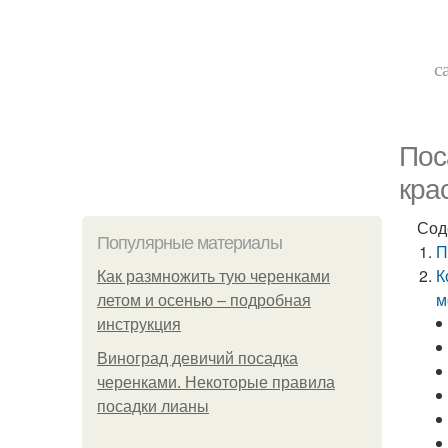
с
Пос
кра
Сод
Популярные материалы
П
К
Как размножить тую черенками
м
летом и осенью – подробная
инструкция
Виноград девичий посадка
черенками. Некоторые правила
посадки лианы