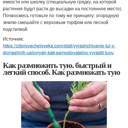
емкости или школку (специальную грядку, на которой
растения будут расти до высадки на постоянное место).
Почвосмесь готовьте по тому же принципу: огородную
землю смешайте с верховым торфом или лесной
подстилкой.
Источник:
https://zdorovecheloveka.com/stati/vyrashchivanie-tui-v-
domashnih-usloviyah-kak-samostoyatelno-vyrastit-tuyu
Как размножить тую. быстрый и
легкий способ. Как размножать тую