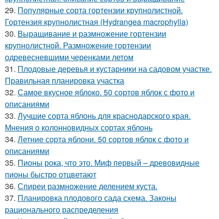
29.
Популярные сорта гортензии крупнолистной.
Гортензия крупнолистная (Hydrangea macrophylla)
30.
Выращивание и размножение гортензии
крупнолистной. Размножение гортензии
одревесневшими черенками летом
31.
Плодовые деревья и кустарники на садовом участке.
Правильная планировка участка
32.
Самое вкусное яблоко. 50 сортов яблок с фото и
описаниями
33.
Лучшие сорта яблонь для краснодарского края.
Мнения о колонновидных сортах яблонь
34.
Летние сорта яблони. 50 сортов яблок с фото и
описаниями
35.
Пионы рока, что это. Миф первый – древовидные
пионы быстро отцветают
36.
Спиреи размножение делением куста.
37.
Планировка плодового сада схема. Законы
рационального распределения