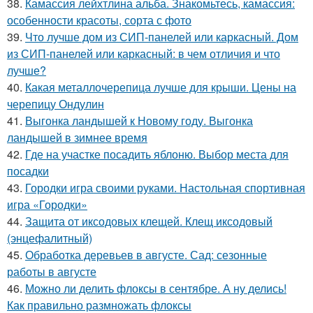
38.
Камассия лейхтлина альба. Знакомьтесь, камассия:
особенности красоты, сорта с фото
39.
Что лучше дом из СИП-панелей или каркасный. Дом
из СИП-панелей или каркасный: в чем отличия и что
лучше?
40.
Какая металлочерепица лучше для крыши. Цены на
черепицу Ондулин
41.
Выгонка ландышей к Новому году. Выгонка
ландышей в зимнее время
42.
Где на участке посадить яблоню. Выбор места для
посадки
43.
Городки игра своими руками. Настольная спортивная
игра «Городки»
44.
Защита от иксодовых клещей. Клещ иксодовый
(энцефалитный)
45.
Обработка деревьев в августе. Сад: сезонные
работы в августе
46.
Можно ли делить флоксы в сентябре. А ну делись!
Как правильно размножать флоксы