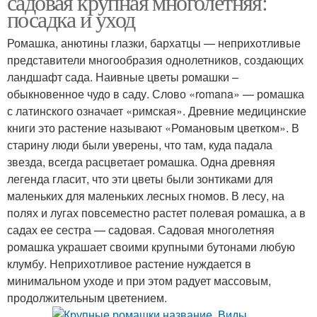
садовая крупная многолетняя:
посадка и уход
Ромашка, анютины глазки, бархатцы — неприхотливые
представители многообразия однолетников, создающих
Садовая ромашка
ландшафт сада. Наивные цветы ромашки –
обыкновенное чудо в саду. Слово «romana» — ромашка
с латинского означает «римская». Древние медицинские
книги это растение называют «Романовым цветком». В
старину люди были уверены, что там, куда падала
звезда, всегда расцветает ромашка. Одна древняя
легенда гласит, что эти цветы были зонтиками для
маленьких для маленьких лесных гномов. В лесу, на
полях и лугах повсеместно растет полевая ромашка, а в
садах ее сестра — садовая. Садовая многолетняя
ромашка украшает своими крупными бутонами любую
клумбу. Неприхотливое растение нуждается в
минимальном уходе и при этом радует массовым,
продолжительным цветением.