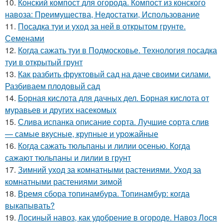
10.
Конский компост для огорода. Компост из конского
навоза: Преимущества, Недостатки, Использование
11.
Посадка туи и уход за ней в открытом грунте.
Семенами
12.
Когда сажать туи в Подмосковье. Технология посадка
туи в открытый грунт
13.
Как разбить фруктовый сад на даче своими силами.
Разбиваем плодовый сад
14.
Борная кислота для дачных дел. Борная кислота от
муравьев и других насекомых
15.
Слива испанка описание сорта. Лучшие сорта слив
— самые вкусные, крупные и урожайные
16.
Когда сажать тюльпаны и лилии осенью. Когда
сажают тюльпаны и лилии в грунт
17.
Зимний уход за комнатными растениями. Уход за
комнатными растениями зимой
18.
Время сбора топинамбура. Топинамбур: когда
выкапывать?
19.
Лосиный навоз, как удобрение в огороде. Навоз Лося