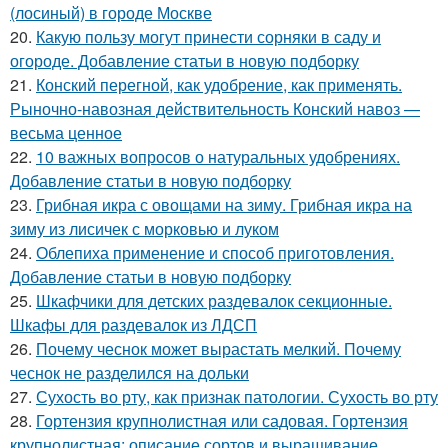
(лосиный) в городе Москве
20.
Какую пользу могут принести сорняки в саду и
огороде. Добавление статьи в новую подборку
21.
Конский перегной, как удобрение, как применять.
Рыночно-навозная действительность Конский навоз —
весьма ценное
22.
10 важных вопросов о натуральных удобрениях.
Добавление статьи в новую подборку
23.
Грибная икра с овощами на зиму. Грибная икра на
зиму из лисичек с морковью и луком
24.
Облепиха применение и способ приготовления.
Добавление статьи в новую подборку
25.
Шкафчики для детских раздевалок секционные.
Шкафы для раздевалок из ЛДСП
26.
Почему чеснок может вырастать мелкий. Почему
чеснок не разделился на дольки
27.
Сухость во рту, как признак патологии. Сухость во рту
28.
Гортензия крупнолистная или садовая. Гортензия
крупнолистная: описание сортов и выращивание