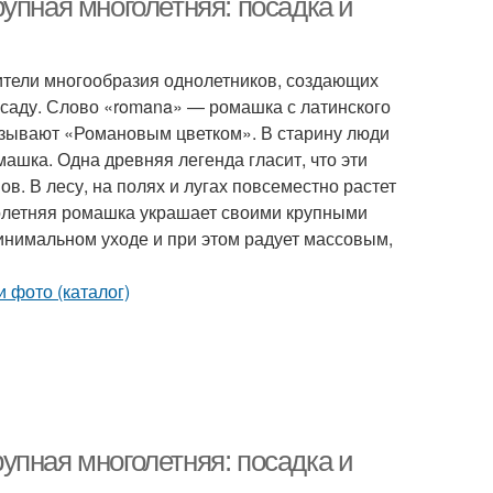
упная многолетняя: посадка и
ители многообразия однолетников, создающих
саду. Слово «romana» — ромашка с латинского
азывают «Романовым цветком». В старину люди
машка. Одна древняя легенда гласит, что эти
в. В лесу, на полях и лугах повсеместно растет
голетняя ромашка украшает своими крупными
инимальном уходе и при этом радует массовым,
упная многолетняя: посадка и