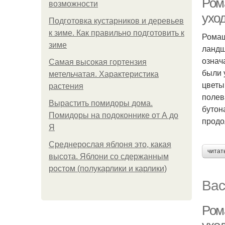
Ром
возможности
ухо
Подготовка кустарников и деревьев
к зиме. Как правильно подготовить к
Ромаш
зиме
ландш
означ
Самая высокая гортензия
были 
метельчатая. Характеристика
цветы
растения
полев
Вырастить помидоры дома.
бутон
Помидоры на подоконнике от А до
продо
Я
Среднерослая яблоня это, какая
читат
высота. Яблони со сдержанным
ростом (полукарлики и карлики)
Вас
Ром