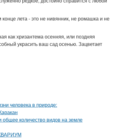
служенно редкое, достойно справится с любой
онце лета - это не нивянник, не ромашка и не
ная как хризантема осенняя, или поздняя
особный украсить ваш сад осенью. Зацветает
изни человека в природе:
Каракан
и общее количество видов на земле
 АКВАРИУМ