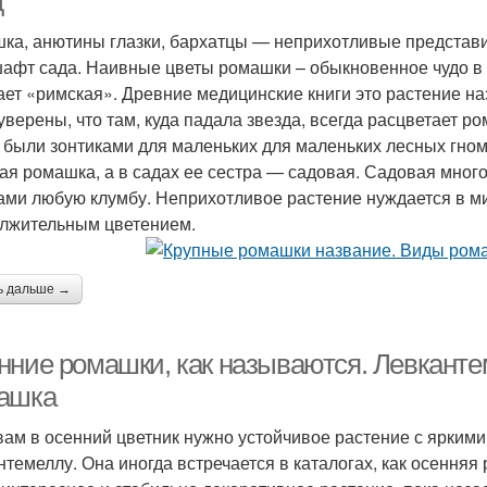
д
ка, анютины глазки, бархатцы — неприхотливые представ
афт сада. Наивные цветы ромашки – обыкновенное чудо в 
ает «римская». Древние медицинские книги это растение н
уверены, что там, куда падала звезда, всегда расцветает ро
 были зонтиками для маленьких для маленьких лесных гномо
ая ромашка, а в садах ее сестра — садовая. Садовая мно
ами любую клумбу. Неприхотливое растение нуждается в м
лжительным цветением.
ь дальше →
нние ромашки, как называются. Левкантем
ашка
вам в осенний цветник нужно устойчивое растение с ярким
нтемеллу. Она иногда встречается в каталогах, как осенняя