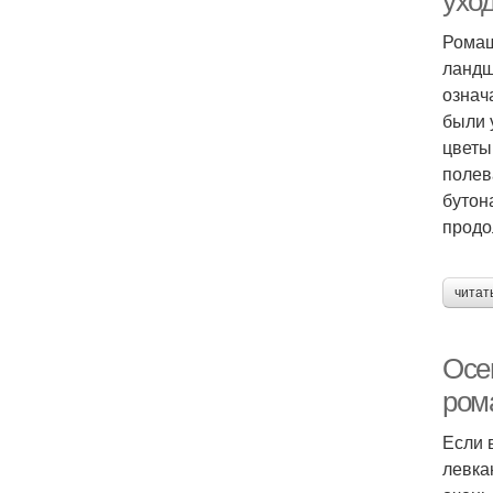
ухо
Ромаш
ландш
означ
были 
цветы
полев
бутон
продо
читат
Осе
ром
Если 
левка