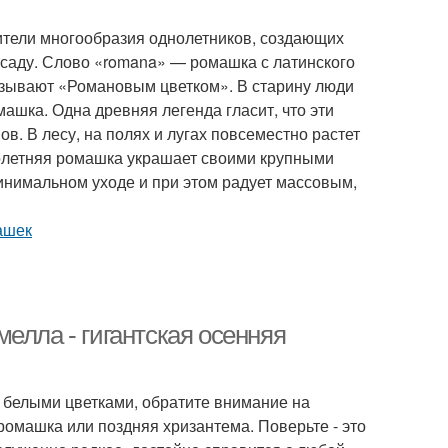
ители многообразия однолетников, создающих
саду. Слово «romana» — ромашка с латинского
азывают «Романовым цветком». В старину люди
машка. Одна древняя легенда гласит, что эти
в. В лесу, на полях и лугах повсеместно растет
голетняя ромашка украшает своими крупными
инимальном уходе и при этом радует массовым,
елла - гигантская осенняя
и белыми цветками, обратите внимание на
 ромашка или поздняя хризантема. Поверьте - это