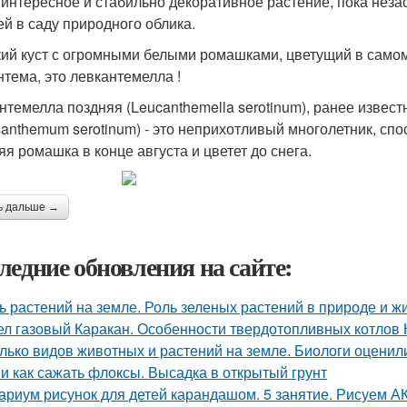
 интересное и стабильно декоративное растение, пока неза
ей в саду природного облика.
ий куст с огромными белыми ромашками, цветущий в самом к
нтема, это левкантемелла !
нтемелла поздняя (Leucanthemella serotinum), ранее извест
santhemum serotinum) - это неприхотливый многолетник, сп
яя ромашка в конце августа и цветет до снега.
ь дальше →
ледние обновления на сайте:
ь растений на земле. Роль зеленых растений в природе и ж
ел газовый Каракан. Особенности твердотопливных котлов 
лько видов животных и растений на земле. Биологи оценил
 и как сажать флоксы. Высадка в открытый грунт
ариум рисунок для детей карандашом. 5 занятие. Рисуем