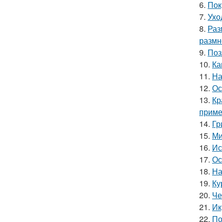
6.
Пок
7.
Ухо
8.
Раз
размн
9.
Поз
10.
Ка
11.
На
12.
Ос
13.
Кр
прим
14.
Гр
15.
Ми
16.
Ис
17.
Ос
18.
На
19.
Ку
20.
Че
21.
Ик
22.
По