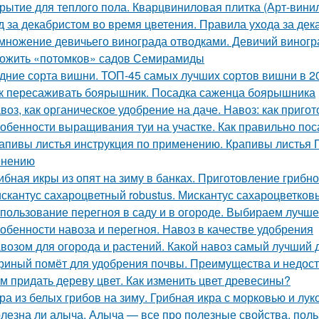
рытие для теплого пола. Кварцвиниловая плитка (Арт-винил
д за декабристом во время цветения. Правила ухода за де
множение девичьего винограда отводками. Девичий виногра
ожить «потомков» садов Семирамиды
дние сорта вишни. ТОП-45 самых лучших сортов вишни в 2
к пересаживать боярышник. Посадка саженца боярышника
воз, как органическое удобрение на даче. Навоз: как приго
обенности выращивания туи на участке. Как правильно пос
апивы листья инструкция по применению. Крапивы листья П
енению
ибная икры из опят на зиму в банках. Приготовление грибно
скантус сахароцветный robustus. Мискантус сахароцветковый
пользование перегноя в саду и в огороде. Выбираем лучш
обенности навоза и перегноя. Навоз в качестве удобрения
возом для огорода и растений. Какой навоз самый лучший 
риный помёт для удобрения почвы. Преимущества и недост
м придать дереву цвет. Как изменить цвет древесины?
ра из белых грибов на зиму. Грибная икра с морковью и лук
лезна ли алыча. Алыча — все про полезные свойства, поль