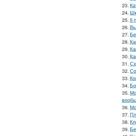
23.
Ка
24.
Шк
25.
5 
26.
Вы
27.
Бе
28.
Ка
29.
Ка
30.
Ка
31.
Сх
32.
Со
33.
Ко
34.
Бо
35.
Мо
вообщ
36.
Мо
37.
Пл
38.
Кл
39.
Бе