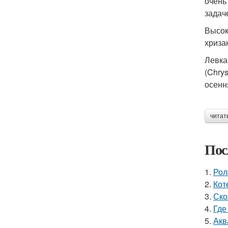
очень
задач
Высок
хриза
Левка
(Chry
осенн
читат
Пос
1.
Рол
2.
Кот
3.
Ско
4.
Где
5.
Акв