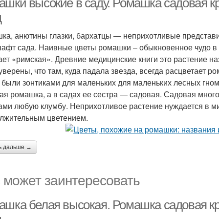
ашки высокие в саду. Ромашка садовая кр
д
ка, анютины глазки, бархатцы — неприхотливые представ
афт сада. Наивные цветы ромашки – обыкновенное чудо в 
ает «римская». Древние медицинские книги это растение н
уверены, что там, куда падала звезда, всегда расцветает ро
 были зонтиками для маленьких для маленьких лесных гномо
ая ромашка, а в садах ее сестра — садовая. Садовая мно
ами любую клумбу. Неприхотливое растение нуждается в м
лжительным цветением.
ь дальше →
 может заинтересовать
ашка белая высокая. Ромашка садовая кр