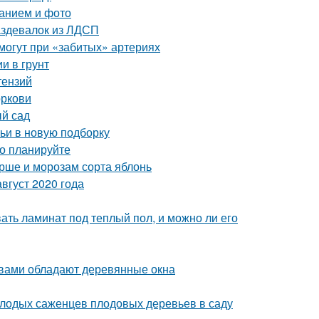
санием и фото
аздевалок из ЛДСП
омогут при «забитых» артериях
и в грунт
тензий
оркови
ый сад
тьи в новую подборку
но планируйте
рше и морозам сорта яблонь
вгуст 2020 года
вать ламинат под теплый пол, и можно ли его
твами обладают деревянные окна
олодых саженцев плодовых деревьев в саду