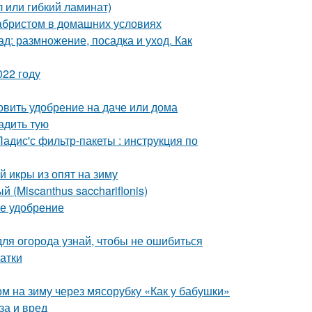
 или гибкий ламинат)
кабристом в домашних условиях
д: размножение, посадка и уход. Как
022 году
товить удобрение на даче или дома
адить тую
адис'с фильтр-пакеты : инструкция по
й икры из опят на зиму
 (Miscanthus sacchariflonis)
ее удобрение
для огорода узнай, чтобы не ошибиться
атки
ом на зиму через мясорубку «Как у бабушки»
за и вред