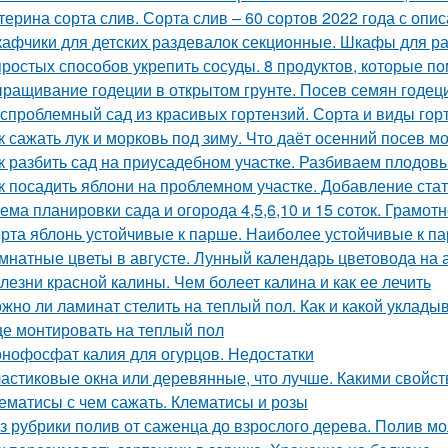
терина сорта слив. Сорта слив – 60 сортов 2022 года с опи
афчики для детских раздевалок секционные. Шкафы для р
простых способов укрепить сосуды. 8 продуктов, которые п
ращивание годеции в открытом грунте. Посев семян годеци
спроблемный сад из красивых гортензий. Сорта и виды гор
к сажать лук и морковь под зиму. Что даёт осенний посев м
к разбить сад на приусадебном участке. Разбиваем плодов
к посадить яблони на проблемном участке. Добавление ста
ема планировки сада и огорода 4,5,6,10 и 15 соток. Грамот
рта яблонь устойчивые к парше. Наиболее устойчивые к па
мнатные цветы в августе. Лунный календарь цветовода на а
лезни красной калины. Чем болеет калина и как ее лечить
жно ли ламинат стелить на теплый пол. Как и какой уклады
е монтировать на теплый пол
нофосфат калия для огурцов. Недостатки
астиковые окна или деревянные, что лучше. Какими свойс
ематисы с чем сажать. Клематисы и розы
з рубрики полив от саженца до взрослого дерева. Полив м