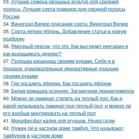
33.
Лучшие семена овощных культур для средней
полосы. Лучшие сорта помидор для средней полосы
России
34.
Виноград Велюр описание сорта. Виноград Велюр
35.
Сорта летних яблонь. Добавление статьи в новую
подборку
36.
Ямочный персик, что это. Как выглядит нектарин и
как выращивать дерево?
37.
Подушка карандаш своими руками. Себе и в
подарок: очаровательные декоративные подушки
своими руками
38.
Где посадить яблоню. Как посадить яблоню
39.
Белая ромашка осенняя. Загадочная левкантемелла
40.
Можно ли ламинат стелить на теплый пол. Как и
какой укладывать ламинат под теплый пол, и можно ли
его вообще монтировать на теплый пол
41.
Монофосфат калия для огурцов. Недостатки
42.
Нужен ли в частном доме тамбур. Что называют
тамбуром в частном доме