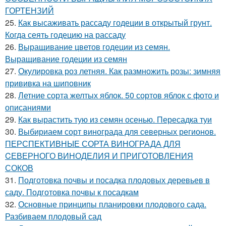
ГОРТЕНЗИЙ
25.
Как высаживать рассаду годеции в открытый грунт.
Когда сеять годецию на рассаду
26.
Выращивание цветов годеции из семян.
Выращивание годеции из семян
27.
Окулировка роз летняя. Как размножить розы: зимняя
прививка на шиповник
28.
Летние сорта желтых яблок. 50 сортов яблок с фото и
описаниями
29.
Как вырастить тую из семян осенью. Пересадка туи
30.
Выбириаем сорт винограда для северных регионов.
ПЕРСПЕКТИВНЫЕ СОРТА ВИНОГРАДА ДЛЯ
CЕВЕРНОГО ВИНОДЕЛИЯ И ПРИГОТОВЛЕНИЯ
СОКОВ
31.
Подготовка почвы и посадка плодовых деревьев в
саду. Подготовка почвы к посадкам
32.
Основные принципы планировки плодового сада.
Разбиваем плодовый сад