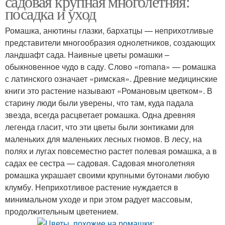
садовая крупная многолетняя:
посадка и уход
Ромашка, анютины глазки, бархатцы — неприхотливые
представители многообразия однолетников, создающих
ландшафт сада. Наивные цветы ромашки –
обыкновенное чудо в саду. Слово «romana» — ромашка
с латинского означает «римская». Древние медицинские
книги это растение называют «Романовым цветком». В
старину люди были уверены, что там, куда падала
звезда, всегда расцветает ромашка. Одна древняя
легенда гласит, что эти цветы были зонтиками для
маленьких для маленьких лесных гномов. В лесу, на
полях и лугах повсеместно растет полевая ромашка, а в
садах ее сестра — садовая. Садовая многолетняя
ромашка украшает своими крупными бутонами любую
клумбу. Неприхотливое растение нуждается в
минимальном уходе и при этом радует массовым,
продолжительным цветением.