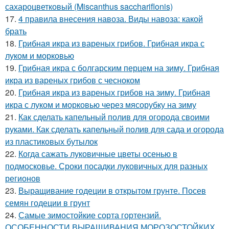
сахароцветковый (Miscanthus sacchariflonis)
17.
4 правила внесения навоза. Виды навоза: какой
брать
18.
Грибная икра из вареных грибов. Грибная икра с
луком и морковью
19.
Грибная икра с болгарским перцем на зиму. Грибная
икра из вареных грибов с чесноком
20.
Грибная икра из вареных грибов на зиму. Грибная
икра с луком и морковью через мясорубку на зиму
21.
Как сделать капельный полив для огорода своими
руками. Как сделать капельный полив для сада и огорода
из пластиковых бутылок
22.
Когда сажать луковичные цветы осенью в
подмосковье. Сроки посадки луковичных для разных
регионов
23.
Выращивание годеции в открытом грунте. Посев
семян годеции в грунт
24.
Самые зимостойкие сорта гортензий.
ОСОБЕННОСТИ ВЫРАЩИВАНИЯ МОРОЗОСТОЙКИХ