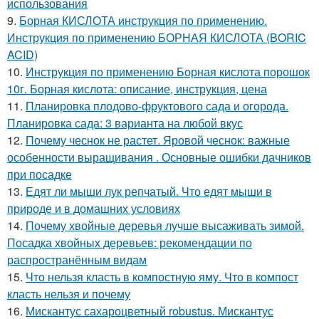
использования
9.
Борная КИСЛОТА инструкция по применению.
Инструкция по применению БОРНАЯ КИСЛОТА (BORIC
ACID)
10.
Инструкция по применению Борная кислота порошок
10г. Борная кислота: описание, инструкция, цена
11.
Планировка плодово-фруктового сада и огорода.
Планировка сада: 3 варианта на любой вкус
12.
Почему чеснок не растет. Яровой чеснок: важные
особенности выращивания . Основные ошибки дачников
при посадке
13.
Едят ли мыши лук репчатый. Что едят мыши в
природе и в домашних условиях
14.
Почему хвойные деревья лучше высаживать зимой.
Посадка хвойных деревьев: рекомендации по
распространённым видам
15.
Что нельзя класть в компостную яму. Что в компост
класть нельзя и почему
16.
Мискантус сахароцветный robustus. Мискантус