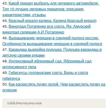
43.
Какой прицеп выбрать для легкового автомобиля.
Топ 10 лучших легковых прицепов: описания,
характеристики, отзывы
44.
Красный коралл калина. Калина Красный коралл
45.
Виноград Потапенко все сорта. Re: Амурский
виноград селекции А.И Потапенко
46.
Выращивание черешни в средней полосе россии.
Особенности выращивания черешни в средней полосе
47.
Карандаш выкройка подушка. Подушка-карандаш в
детскую своими руками
48.
Интенсивный яблоневый сад. Яблоневый сад
интенсивного типа
49.
Гибискусы голландские сорта. Виды и сорта
гибискуса
50.
Как раскислять почву золой. Чем раскислить почву на
огороде
© 2026 Идеи для сада и дачи