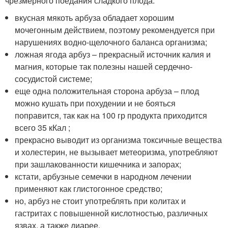
чрезмерного поедания сладкого плода:
вкусная мякоть арбуза обладает хорошим
мочегонным действием, поэтому рекомендуется при
нарушениях водно-щелочного баланса организма;
ложная ягода арбуз – прекрасный источник калия и
магния, которые так полезны нашей сердечно-
сосудистой системе;
еще одна положительная сторона арбуза – плод
можно кушать при похудении и не бояться
поправится, так как на 100 гр продукта приходится
всего 35 кКал ;
прекрасно выводит из организма токсичные вещества
и холестерин, не вызывает метеоризма, употребляют
при зашлакованности кишечника и запорах;
кстати, арбузные семечки в народном лечении
применяют как глистогонное средство;
но, арбуз не стоит употреблять при колитах и
гастритах с повышенной кислотностью, различных
язвах, а также диарее.