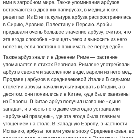
ими в загробном мире. Также упоминания арбузов
встречаются в древних папирусах, в медицинских
рецептах. Из Египта культура арбуза распространилась
в Сирию, Аравию, Палестину и Персию. Арабы
придавали очень большое значение арбузу, считая, что
эта ягода способна «очищать тело и выносить из него
болезни, если постоянно принимать её перед едой».
Также арбуз знали и в Древнем Риме — растение
упоминается в стихах Вергилия. Римляне употребляли
арбуз в свежем и засоленном виде, варили из него мед.
Продавец арбузов в средневековой Италии В седьмом
столетии арбузы начали культивировать в Индии, а в
десятом. они появились и в Китае, куда были завезены
из Европы. В Китае арбуз получил название «дыня
запада», и в честь него даже ежегодно устраивали
«арбузный праздник», где эта ягода была главным
угощением на столе. В Западную Европу, в частности
Испанию, арбузы попали уже в эпоху Средневековья, во