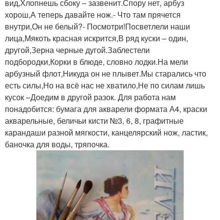
вид,Хлопнешь сбоку – зазвенит.Спору нет, арбуз
хорош,А теперь давайте нож.- Что там прячется
внутри,Он не белый?- Посмотри!Посветлели наши
лица,Мякоть красная искрится,В ряд куски – один,
другой,Зерна черные дугой.Заблестели
подбородки,Корки в блюде, словно лодки.На мели
арбузный флот,Никуда он не плывет.Мы старались что
есть силы,Но на всё нас не хватило,Не по силам лишь
кусок –Доедим в другой разок. Для работа нам
понадобится: бумага для акварели формата А4, краски
акварельные, беличьи кисти №3, 6, 8, графитные
карандаши разной мягкости, канцелярский нож, ластик,
баночка для воды, тряпочка.