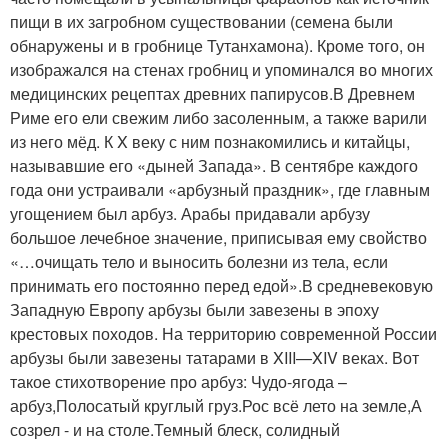
пищи в их загробном существовании (семена были
обнаружены и в гробнице Тутанхамона). Кроме того, он
изображался на стенах гробниц и упоминался во многих
медицинских рецептах древних папирусов.В Древнем
Риме его ели свежим либо засоленным, а также варили
из него мёд. К X веку с ним познакомились и китайцы,
называвшие его «дыней Запада». В сентябре каждого
года они устраивали «арбузный праздник», где главным
угощением был арбуз. Арабы придавали арбузу
большое лечебное значение, приписывая ему свойство
«…очищать тело и выносить болезни из тела, если
принимать его постоянно перед едой».В средневековую
Западную Европу арбузы были завезены в эпоху
крестовых походов. На территорию современной России
арбузы были завезены татарами в XIII—XIV веках. Вот
такое стихотворение про арбуз: Чудо-ягода –
арбуз,Полосатый круглый груз.Рос всё лето на земле,А
созрел - и на столе.Темный блеск, солидный