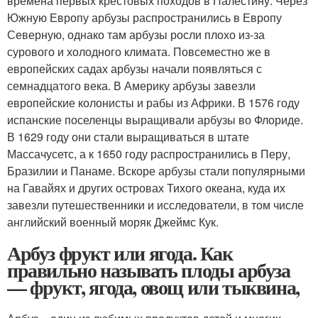
времена первых крестовых походов в Палестину. Через
Южную Европу арбузы распространились в Европу
Северную, однако там арбузы росли плохо из-за
сурового и холодного климата. Повсеместно же в
европейских садах арбузы начали появляться с
семнадцатого века. В Америку арбузы завезли
европейские колонисты и рабы из Африки. В 1576 году
испанские поселенцы выращивали арбузы во Флориде.
В 1629 году они стали выращиваться в штате
Массачусетс, а к 1650 году распространились в Перу,
Бразилии и Панаме. Вскоре арбузы стали популярными
на Гавайях и других островах Тихого океана, куда их
завезли путешественники и исследователи, в том числе
английский военный моряк Джеймс Кук.
Арбуз фрукт или ягода. Как
правильно называть плоды арбуза
— фрукт, ягода, овощ или тыквина,