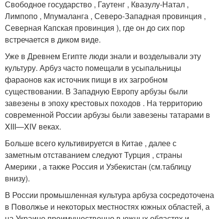
Свободное государство , Гаутенг , Квазулу-Натал ,
Лимпопо , Мпумаланга , Северо-Западная провинция ,
Северная Капская провинция )
, где он до сих пор
встречается в диком виде.
Уже в Древнем Египте люди знали и возделывали эту
культуру. Арбуз часто помещали в усыпальницы
фараонов как источник пищи в их загробном
существовании. В Западную Европу арбузы были
завезены в эпоху крестовых походов . На территорию
современной России арбузы были завезены татарами в
XIII—XIV веках.
Больше всего культивируется в Китае , далее с
заметным отставанием следуют Турция , страны
Америки , а также Россия и Узбекистан (см.таблицу
внизу).
В России промышленная культура арбуза сосредоточена
в Поволжье и некоторых местностях южных областей, а
на Украине преимущественно в южных областях и