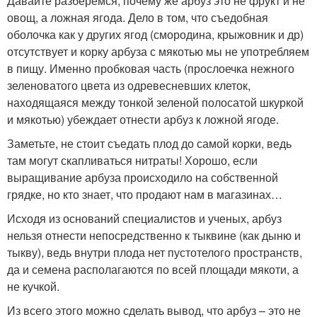
Давайте разберемся, почему же арбуз это не фрукт и не
овощ, а ложная ягода. Дело в том, что съедобная
оболочка как у других ягод (смородина, крыжовник и др)
отсутствует и корку арбуза с мякотью мы не употребляем
в пищу. Именно пробковая часть (прослоечка нежного
зеленоватого цвета из одревесневших клеток,
находящаяся между тонкой зеленой полосатой шкуркой
и мякотью) убеждает отнести арбуз к ложной ягоде.
Заметьте, не стоит съедать плод до самой корки, ведь
там могут скапливаться нитраты! Хорошо, если
выращивание арбуза происходило на собственной
грядке, но кто знает, что продают нам в магазинах…
Исходя из оснований специалистов и ученых, арбуз
нельзя отнести непосредственно к тыквине (как дыню и
тыкву), ведь внутри плода нет пустотелого пространств,
да и семена располагаются по всей площади мякоти, а
не кучкой.
Из всего этого можно сделать вывод, что арбуз – это не