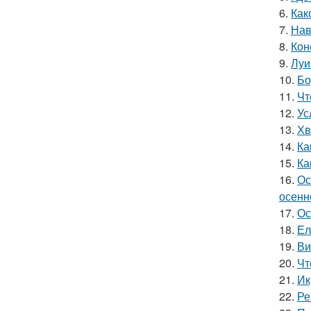
6.
Как
7.
Нав
8.
Кон
9.
Луи
10.
Бо
11.
Чт
12.
Ус
13.
Хв
14.
Ка
15.
Ка
16.
Ос
осенн
17.
Ос
18.
Ел
19.
Ви
20.
Чт
21.
Ик
22.
Ре