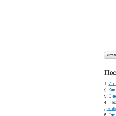
читат
Пос
1.
Инт
2.
Как
3.
Син
4.
Нес
декаб
5.
Где