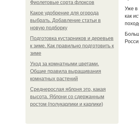
Фиолетовые сорта флоксов
Уже в
Какое удобрение для огорода
как и
выбрать. Добавление статьи в
поход
новую подборку
Больш
Подготовка кустарников и деревьев
Россия
к зиме. Как правильно подготовить к
зиме
Уход за комнатными цветами.
Общие правила выращивания
комнатных растений
Среднерослая яблоня это, какая
высота. Яблони со сдержанным
ростом (полукарлики и карлики)