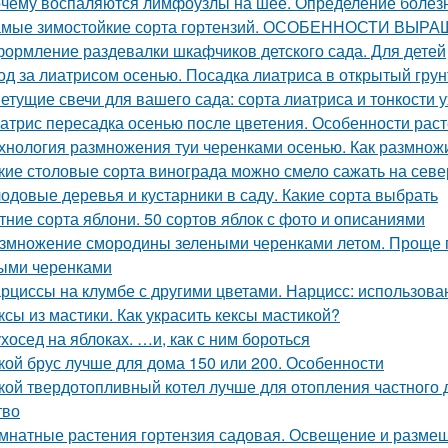
чему воспаляются лимфоузлы на шее. Определение болез
мые зимостойкие сорта гортензий. ОСОБЕННОСТИ В
ормление раздевалки шкафчиков детского сада. Для детей
од за лиатрисом осенью. Посадка лиатриса в открытый гру
етущие свечи для вашего сада: сорта лиатриса и тонкости 
атрис пересадка осенью после цветения. Особенности раст
хнология размножения туи черенками осенью. Как размнож
кие столовые сорта винограда можно смело сажать на севе
одовые деревья и кустарники в саду. Какие сорта выбрать
тние сорта яблони. 50 сортов яблок с фото и описаниями
змножение смородины зелеными черенками летом. Проще 
ыми черенками
рциссы на клумбе с другими цветами. Нарцисс: использова
ксы из мастики. Как украсить кексы мастикой?
хосед на яблоках. …и, как с ним бороться
кой брус лучше для дома 150 или 200. Особенности
кой твердотопливный котел лучше для отопления частного
тво
мнатные растения гортензия садовая. Освещение и разме