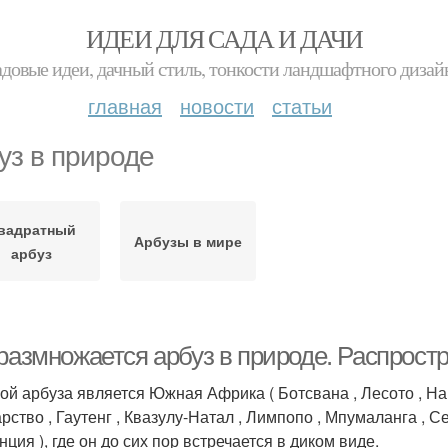
ИДЕИ ДЛЯ САДА И ДАЧИ
адовые идеи, дачный стиль, тонкости ландшафтного дизай
главная
новости
статьи
уз в природе
вадратный
Арбузы в мире
арбуз
размножается арбуз в природе. Распростр
ой арбуза является Южная Африка ( Ботсвана , Лесото , На
арство , Гаутенг , Квазулу-Натал , Лимпопо , Мпумаланга ,
ция ), где он до сих пор встречается в диком виде.