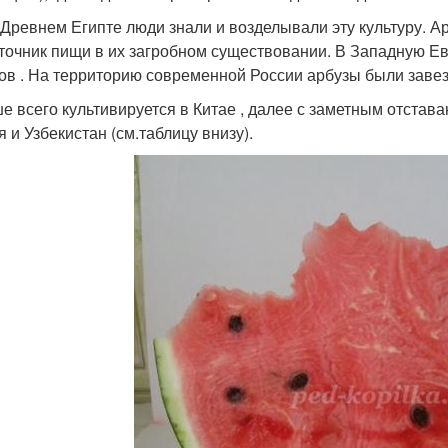
 Древнем Египте люди знали и возделывали эту культуру. 
сточник пищи в их загробном существовании. В Западную Е
ов . На территорию современной России арбузы были завез
е всего культивируется в Китае , далее с заметным отстава
 и Узбекистан (см.таблицу внизу).