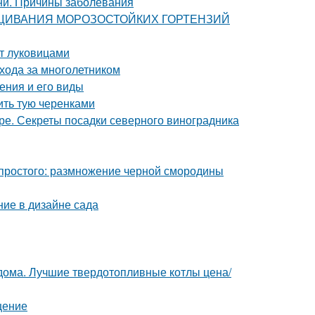
ни. Причины заболевания
ЫРАЩИВАНИЯ МОРОЗОСТОЙКИХ ГОРТЕНЗИЙ
нт луковицами
ухода за многолетником
ения и его виды
ить тую черенками
ре. Секреты посадки северного виноградника
простого: размножение черной смородины
ние в дизайне сада
 дома. Лучшие твердотопливные котлы цена/
щение