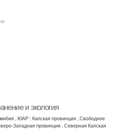
на
анение и экология
мибия , ЮАР : Капская провинция , Свободное
 Северо-Западная провинция , Северная Капская