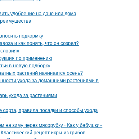
овить удобрение на даче или дома
 преимущества
 вносить подкормку
воза и как понять, что он созрел?
условиях
трукция по применению
атьи в новую подборку
мнатных растений начинается осень?
енности ухода за домашними растениями в
арь ухода за растениями
 сорта, правила посадки и способы ухода
у
ом на зиму через мясорубку «Как у бабушки»
 Классический рецепт икры из грибов