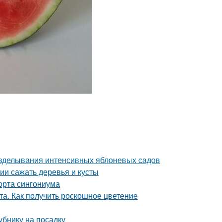
озделывания интенсивных яблоневых садов
нии сажать деревья и кусты
орта сингониума
та. Как получить роскошное цветение
убнику на посадку