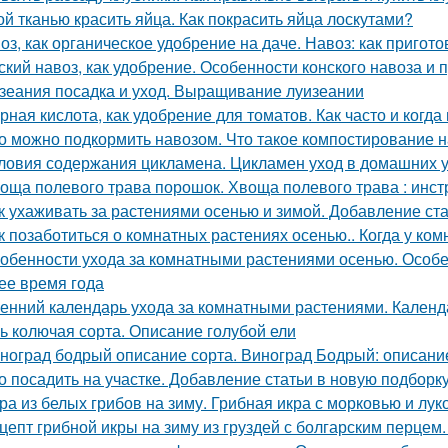
ой тканью красить яйца. Как покрасить яйца лоскутами?
оз, как органическое удобрение на даче. Навоз: как пригот
ский навоз, как удобрение. Особенности конского навоза и
зеания посадка и уход. Выращивание луизеании
рная кислота, как удобрение для томатов. Как часто и когда
о можно подкормить навозом. Что такое компостирование на
ловия содержания цикламена. Цикламен уход в домашних 
оща полевого трава порошок. Хвоща полевого трава : инс
к ухаживать за растениями осенью и зимой. Добавление ст
к позаботиться о комнатных растениях осенью.. Когда у ко
обенности ухода за комнатными растениями осенью. Особ
ее время года
енний календарь ухода за комнатными растениями. Календ
ь колючая сорта. Описание голубой ели
ноград бодрый описание сорта. Виноград Бодрый: описание
о посадить на участке. Добавление статьи в новую подборк
ра из белых грибов на зиму. Грибная икра с морковью и лук
цепт грибной икры на зиму из груздей с болгарским перцем.