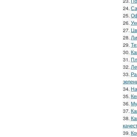
23.
По
24.
Са
25.
Оф
26.
Ух
27.
Цв
28.
Ли
29.
Те
30.
Ка
31.
Пл
32.
Ле
33.
Ра
зелен
34.
На
35.
Ке
36.
Му
37.
Ка
38.
Ка
качес
39.
Ко