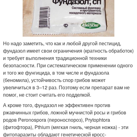
Но надо заметить, что как и любой другой пестицид,
фундазол имеет свои ограничения (кратность обработок)
и требует выполнения традиционной техники
безопасности. При систематическом применении одного
и того же фунгицида, в том числе и фундазола
(беномила), устойчивость спор грибов может
увеличиться в 3–12 раз. Поэтому если препарат вам не
помог, не стоит считать его подделкой.
А кроме того, фундазол не эффективен против
ржавчинных грибов, ложной мучнистой росы и грибов
родов Peronospora (пероноспороз), Prytophtora
(фитофтора), Pthium (мягкая гниль, черная ножка) - эти
фитопаразиты обладают генетической кросс-