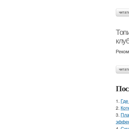
читат
Топ
клу
Реком
читат
Пос
1.
Где
2.
Кот
3.
Пла
эффек
4.
Cин