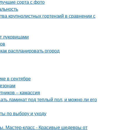
 лучшие сорта с фото
альность
тва крупнолистных гортензий в сравнении с
нт луковицами
ров
 как распланировать огород
ике в сентябре
сезонам
етников – камассия
вать ламинат под теплый пол, и можно ли его
ты по выбору и уходу
ты. Мастер-класс - Красивые шедевры от