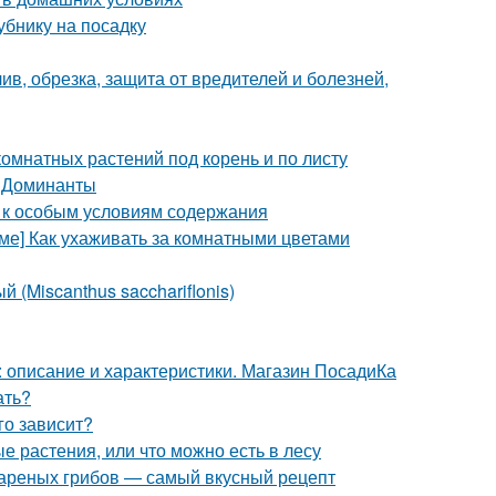
убнику на посадку
лив, обрезка, защита от вредителей и болезней,
омнатных растений под корень и по листу
. Доминанты
ы к особым условиям содержания
оме] Как ухаживать за комнатными цветами
 (Miscanthus sacchariflonis)
 описание и характеристики. Магазин ПосадиКа
ать?
го зависит?
 растения, или что можно есть в лесу
 вареных грибов — самый вкусный рецепт