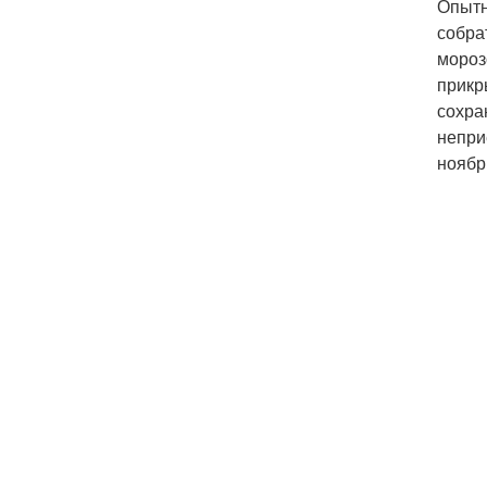
Опытн
собра
мороз
прикр
сохра
непри
ноябр