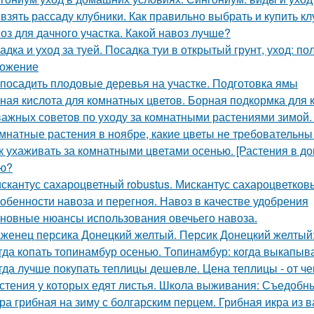
 взять рассаду клубники. Как правильно выбрать и купить кл
оз для дачного участка. Какой навоз лучше?
адка и уход за туей. Посадка туи в открытый грунт, уход: по
ожение
 посадить плодовые деревья на участке. Подготовка ямы
ная кислота для комнатных цветов. Борная подкормка для к
важных советов по уходу за комнатными растениями зимой
мнатные растения в ноябре, какие цветы не требовательн
к ухаживать за комнатными цветами осенью. [Растения в д
ю?
скантус сахароцветный robustus. Мискантус сахароцветковый
обенности навоза и перегноя. Навоз в качестве удобрения
новные нюансы использования овечьего навоза.
женец персика Донецкий желтый. Персик Донецкий желтый:
гда копать топинамбур осенью. Топинамбур: когда выкапыв
гда лучше покупать теплицы дешевле. Цена теплицы - от че
стения у которых едят листья. Школа выживания: Съедобные
ра грибная на зиму с болгарским перцем. Грибная икра из