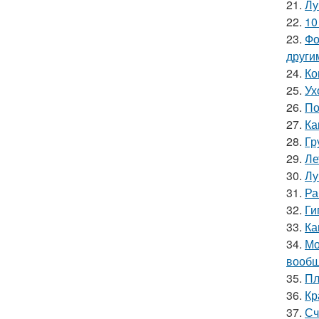
21.
Лу
22.
10
23.
Фо
други
24.
Ко
25.
Ух
26.
По
27.
Ка
28.
Гр
29.
Ле
30.
Лу
31.
Ра
32.
Ги
33.
Ка
34.
Мо
вообщ
35.
Пл
36.
Кр
37.
Сч