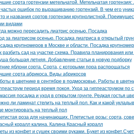
чшие сорта гортензии метельчатой. Метельчатая гортензия:
 частых ошибок по выращиванию гортензий. В чем его уник
то и названия сортов гортензии крупнолистной. Преимущес
ми видами
гда можно пересадить лиатрис осенью. Посадка
од за лиатрисом осенью. Посадка лиатриса в открытый гру
садка крупномеров в Москве и области. Посадка крупноме
к разбить сад на участке схема. Правила планирования или
уша большая летняя. Добавление статьи в новую подборку
тние яблони сорта. Сорта, с которыми пора распрощаться
чшие сорта абрикоса. Виды абрикосов
боты в цветнике в сентябре в подмосковье. Работы в цветн
ппеаструм период время покоя. Уход за гиппеаструмом по 
массия посадка и уход в открытом грунте. Редкая гостья цв
жно ли ламинат стелить на теплый пол. Как и какой уклады
е монтировать на теплый пол
етистая роза для начинающих. Плетистые розы: сорта, сове
асный коралл калина. Калина Красный коралл
еты из конфет и сушек своими руками. Букет из конфет.Сче