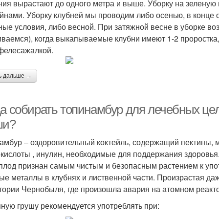
ния вырастают до одного метра и выше. Уборку на зелену
йнами. Уборку клубней мы проводим либо осенью, в конце 
ные условия, либо весной. При затяжной весне в уборке во
иваемся), когда выкапываемые клубни имеют 1-2 проростка,
фелесажалкой.
ь дальше →
да собирать топинамбур для лечебных цел
ши?
амбур – оздоровительный коктейль, содержащий пектины, м
кислоты , инулин, необходимые для поддержания здоровья
плод признан самым чистым и безопасным растением к упот
ые металлы в клубнях и лиственной части. Произрастая да
тории Чернобыля, где произошла авария на атомном реактор
ную грушу рекомендуется употреблять при: