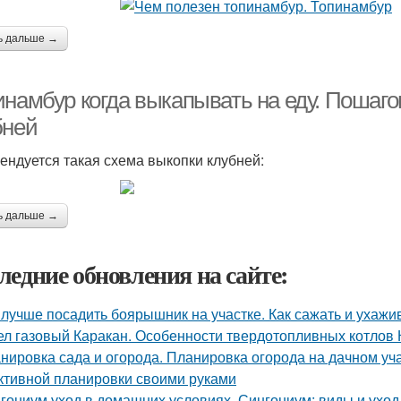
ь дальше →
инамбур когда выкапывать на еду. Пошаг
бней
ендуется такая схема выкопки клубней:
ь дальше →
ледние обновления на сайте:
 лучше посадить боярышник на участке. Как сажать и ухаж
ел газовый Каракан. Особенности твердотопливных котлов 
нировка сада и огорода. Планировка огорода на дачном уча
тивной планировки своими руками
гониум уход в домашних условиях. Сингониум: виды и ухо