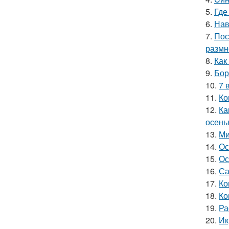
5.
Где
6.
Нав
7.
Пос
размн
8.
Как
9.
Бор
10.
7 
11.
Ко
12.
Ка
осень
13.
Ми
14.
Ос
15.
Ос
16.
Са
17.
Ко
18.
Ко
19.
Ра
20.
Ик