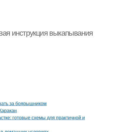
овая инструкция выкапывания
ивать за боярышником
Каракан
стке: готовые схемы для практичной и
д в домашних условиях