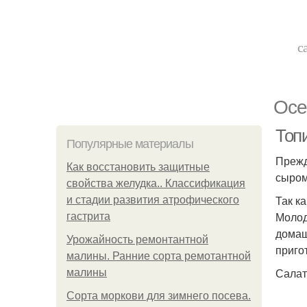
с
Осе
Топ
Популярные материалы
Прежд
Как восстановить защитные
сыром
свойства желудка.. Классификация
Так к
и стадии развития атрофического
Молод
гастрита
домаш
Урожайность ремонтантной
приго
малины. Ранние сорта ремотантной
Салат
малины
Сорта моркови для зимнего посева.