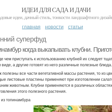
ИДЕИ ДЛЯ САДА И ДАЧИ
адовые идеи, дачный стиль, тонкости ландшафтного дизай
главная
новости
статьи
нний суперфуд
инамбур когда выкапывать клубни. Приго
е чем приступать к использованию клубней их следует тща
 виде, а другие готовят из него различные полезные блюда.
ак полезны все части вегетативной массы растения, то из ц
ые листовые пластины применяют при изготовлении салато
ним животным. Клубни применяются в различных областях
товления этого полезного растения.
 из топинамбура