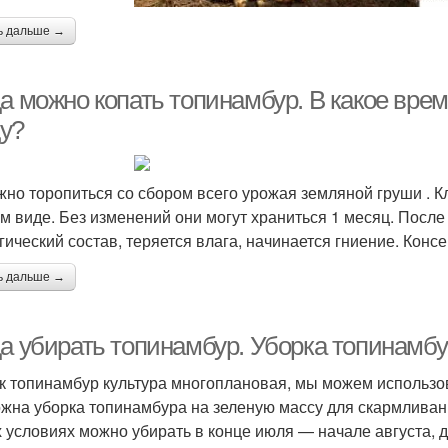
ь дальше →
да можно копать топинамбур. В какое вре
у?
жно торопиться со сбором всего урожая земляной груши . К
м виде. Без изменений они могут храниться 1 месяц. После 
гический состав, теряется влага, начинается гниение. Конс
ь дальше →
да убирать топинамбур. Уборка топинамб
ак топинамбур культура многоплановая, мы можем использо
жна уборка топинамбура на зеленую массу для скармливан
 условиях можно убирать в конце июля — начале августа, 