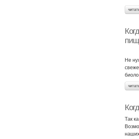
читат
Ког
пищ
Не ну
свеже
биоло
читат
Ког
Так к
Возмо
наших