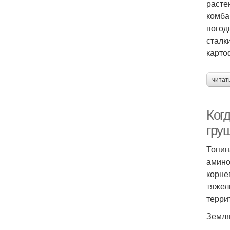
расте
комба
погод
сталк
карто
читат
Ког
гру
Топин
амино
корне
тяжел
терри
Земля