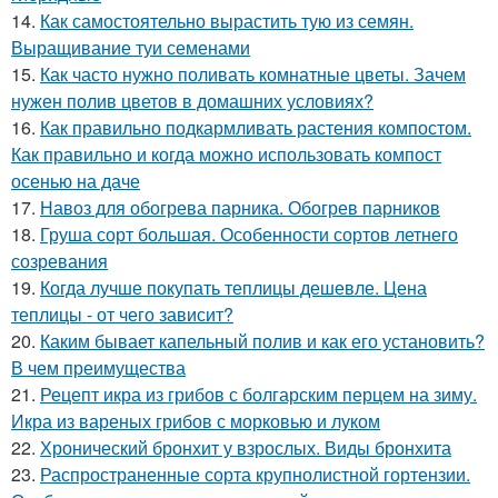
14.
Как самостоятельно вырастить тую из семян.
Выращивание туи семенами
15.
Как часто нужно поливать комнатные цветы. Зачем
нужен полив цветов в домашних условиях?
16.
Как правильно подкармливать растения компостом.
Как правильно и когда можно использовать компост
осенью на даче
17.
Навоз для обогрева парника. Обогрев парников
18.
Груша сорт большая. Особенности сортов летнего
созревания
19.
Когда лучше покупать теплицы дешевле. Цена
теплицы - от чего зависит?
20.
Каким бывает капельный полив и как его установить?
В чем преимущества
21.
Рецепт икра из грибов с болгарским перцем на зиму.
Икра из вареных грибов с морковью и луком
22.
Хронический бронхит у взрослых. Виды бронхита
23.
Распространенные сорта крупнолистной гортензии.