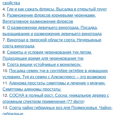
свойства
4.
Где и как сажать флоксы. Высадка в открытый грунт
5.
Размножение флоксов корневыми черенками.
Вегетативное размножение флоксов
6.
О размножении девичьего винограда. Посадка,
выращивание и размножение девичьего винограда
7.
Виноград в тверской области сорта. Неукрывные
сорта винограда
8.
Секреты и условия черенкования туи летом.
Подходящее время для черенкования туи
9.
Сорта вишни устойчивые к монилиозу.
10.
Посадка семян туи в сентябре октябре в домашних
условиях. Туя из семян с Алиэкспресс – это возможно
11.
Аденома простаты симптомы и лечение у мужчин.
Симптомы аденомы простаты
12.
СОСНА в полный рост. Сосна: уникальное дерево с
огромным спектром применения (77 фото)
13.
Сорта чайно гибридных роз для Подмосковья. Чайно-
гибридные