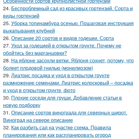
Особенности сортов крупнолистной гортензии
24.
Беспроблемный сад из красивых гортензий. Сорта и
виды гортензий
25.
Уборка топинамбура осенью. Пошаговая инструкция
выкапывания клубней
26.
Описание 20 сортов и видов годеции. Сорта
27.
Уход за годецией в открытом грунте. Почему не
обойтись без марганцовки?
28.
На яблоне засохли ветки. Яблоня сохнет, потому, что
болеет плодовой гнилью (монилиозом)
29.
Лиатрис посадка и уход в открытом грунте
размножение семенами. Лиатрис колосковый – посадка
и уход в открытом грунте, фото
30.
Плохие соседи для груши. Добавление статьи в
новую подборку
31.
Описание сортов винограда для северных широт.
Виноград на севере описание
32.
Как разбить сад на участке схема. Правила
планирования или как распланировать огород