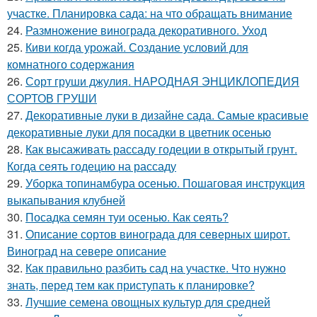
участке. Планировка сада: на что обращать внимание
24.
Размножение винограда декоративного. Уход
25.
Киви когда урожай. Создание условий для
комнатного содержания
26.
Сорт груши джулия. НАРОДНАЯ ЭНЦИКЛОПЕДИЯ
СОРТОВ ГРУШИ
27.
Декоративные луки в дизайне сада. Самые красивые
декоративные луки для посадки в цветник осенью
28.
Как высаживать рассаду годеции в открытый грунт.
Когда сеять годецию на рассаду
29.
Уборка топинамбура осенью. Пошаговая инструкция
выкапывания клубней
30.
Посадка семян туи осенью. Как сеять?
31.
Описание сортов винограда для северных широт.
Виноград на севере описание
32.
Как правильно разбить сад на участке. Что нужно
знать, перед тем как приступать к планировке?
33.
Лучшие семена овощных культур для средней