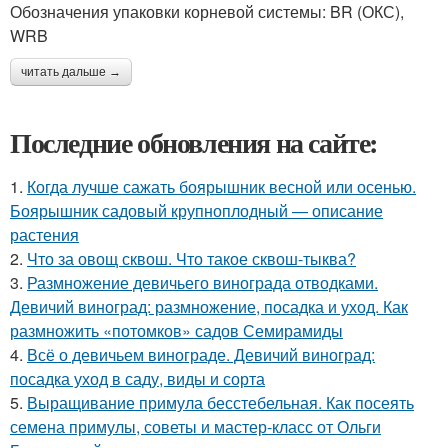
Обозначения упаковки корневой системы: BR (ОКС),
WRB
читать дальше →
Последние обновления на сайте:
1.
Когда лучше сажать боярышник весной или осенью.
Боярышник садовый крупноплодный — описание
растения
2.
Что за овощ сквош. Что такое сквош-тыква?
3.
Размножение девичьего винограда отводками.
Девичий виноград: размножение, посадка и уход. Как
размножить «потомков» садов Семирамиды
4.
Всё о девичьем винограде. Девичий виноград:
посадка уход в саду, виды и сорта
5.
Выращивание примула бесстебельная. Как посеять
семена примулы, советы и мастер-класс от Ольги