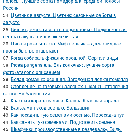
полосы. Лучшие сорта помидор для средней полосы
России
34.
Цветник в августе. Цветник: сезонные работы в
августе
35.
Вишня декоративная в подмосковье. Подмосковная
сестра сакуры: вишня железистая
36.
Пионы рока, что это. Миф первый – древовидные
пионы быстро отцветают
37.
Когда собирать физалис овощной. Сорта и виды
38.
Picea pungens ель. Ель колючая: лучшие сорта,
фотокаталог с описанием
39.
Белая ромашка осенняя. Загадочная левкантемелла
40.
Отопление на газовых баллонах. Нюансы отопления
газовыми баллонами
41.
Красный коралл калина. Калина Красный коралл
42.
Бальзамин уход осенью. Бальзамин
43.
Как посадить тую семенами осенью. Пересадка туи
44.
Как сажать тую семенами. Подготовить семена
45.
Шкафчики производственные в раздевалку. Виды