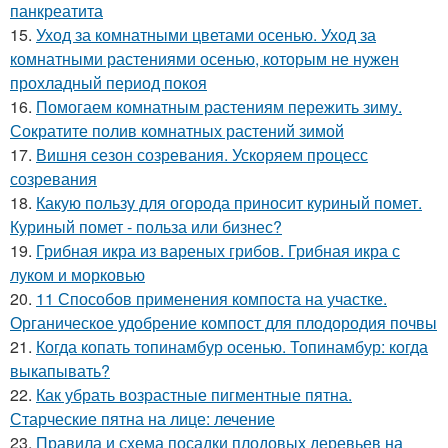
панкреатита
15.
Уход за комнатными цветами осенью. Уход за
комнатными растениями осенью, которым не нужен
прохладный период покоя
16.
Помогаем комнатным растениям пережить зиму.
Сократите полив комнатных растений зимой
17.
Вишня сезон созревания. Ускоряем процесс
созревания
18.
Какую пользу для огорода приносит куриный помет.
Куриный помет - польза или бизнес?
19.
Грибная икра из вареных грибов. Грибная икра с
луком и морковью
20.
11 Способов применения компоста на участке.
Органическое удобрение компост для плодородия почвы
21.
Когда копать топинамбур осенью. Топинамбур: когда
выкапывать?
22.
Как убрать возрастные пигментные пятна.
Старческие пятна на лице: лечение
23.
Правила и схема посадки плодовых деревьев на