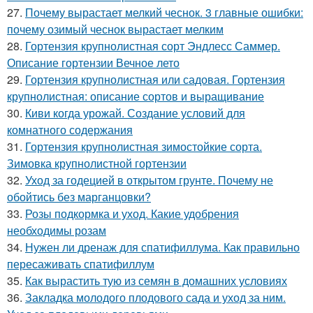
27.
Почему вырастает мелкий чеснок. 3 главные ошибки:
почему озимый чеснок вырастает мелким
28.
Гортензия крупнолистная сорт Эндлесс Саммер.
Описание гортензии Вечное лето
29.
Гортензия крупнолистная или садовая. Гортензия
крупнолистная: описание сортов и выращивание
30.
Киви когда урожай. Создание условий для
комнатного содержания
31.
Гортензия крупнолистная зимостойкие сорта.
Зимовка крупнолистной гортензии
32.
Уход за годецией в открытом грунте. Почему не
обойтись без марганцовки?
33.
Розы подкормка и уход. Какие удобрения
необходимы розам
34.
Нужен ли дренаж для спатифиллума. Как правильно
пересаживать спатифиллум
35.
Как вырастить тую из семян в домашних условиях
36.
Закладка молодого плодового сада и уход за ним.