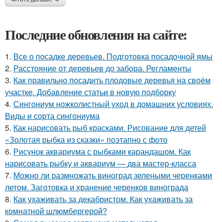
Последние обновления на сайте:
1.
Все о посадке деревьев. Подготовка посадочной ямы
2.
Расстояние от деревьев до забора. Регламенты
3.
Как правильно посадить плодовые деревья на своём
участке. Добавление статьи в новую подборку
4.
Сингониум ножколистный уход в домашних условиях.
Виды и сорта сингониума
5.
Как нарисовать рыб красками. Рисование для детей
«Золотая рыбка из сказки» поэтапно с фото
6.
Рисунок аквариума с рыбками карандашом. Как
нарисовать рыбку и аквариум — два мастер-класса
7.
Можно ли размножать виноград зелеными черенками
летом. Заготовка и хранение черенков винограда
8.
Как ухаживать за декабристом. Как ухаживать за
комнатной шлюмбергерой?