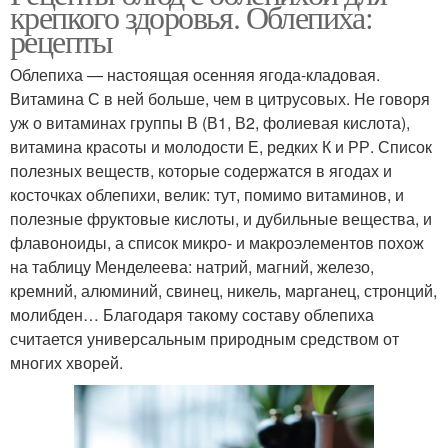
крепкого здоровья. Облепиха:
рецепты
Облепиха — настоящая осенняя ягода-кладовая.
Витамина С в ней больше, чем в цитрусовых. Не говоря
уж о витаминах группы В (В1, В2, фолиевая кислота),
витамина красоты и молодости Е, редких К и РР. Список
полезных веществ, которые содержатся в ягодах и
косточках облепихи, велик: тут, помимо витаминов, и
полезные фруктовые кислоты, и дубильные вещества, и
флавоноиды, а список микро- и макроэлементов похож
на таблицу Менделеева: натрий, магний, железо,
кремний, алюминий, свинец, никель, марганец, стронций,
молибден… Благодаря такому составу облепиха
считается универсальным природным средством от
многих хворей.