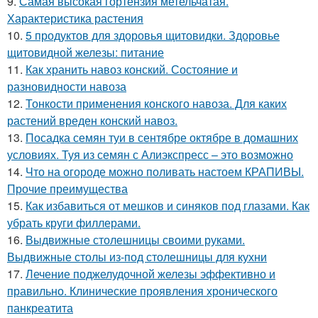
9.
Самая высокая гортензия метельчатая.
Характеристика растения
10.
5 продуктов для здоровья щитовидки. Здоровье
щитовидной железы: питание
11.
Как хранить навоз конский. Состояние и
разновидности навоза
12.
Тонкости применения конского навоза. Для каких
растений вреден конский навоз.
13.
Посадка семян туи в сентябре октябре в домашних
условиях. Туя из семян с Алиэкспресс – это возможно
14.
Что на огороде можно поливать настоем КРАПИВЫ.
Прочие преимущества
15.
Как избавиться от мешков и синяков под глазами. Как
убрать круги филлерами.
16.
Выдвижные столешницы своими руками.
Выдвижные столы из-под столешницы для кухни
17.
Лечение поджелудочной железы эффективно и
правильно. Клинические проявления хронического
панкреатита