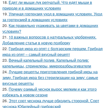
18.
Едят ли мыши лук репчатый. Что едят мыши в
природе и в домашних условиях
19.
Уличная гортензия уход в домашних условиях. Уход
за гортензией в домашних условиях
20.
Как правильно ухаживать за цветами в домашних
условиях?
21.
10 важных вопросов о натуральных удобрениях.
Добавление статьи в новую подборку
22.
Грибная икра из опят с болгарским перцем. Грибная
икра из опят – самый вкусный рецепт
23.
Вечный капельный полив. Капельный полив:
капельницы, спринклеры, микроразбрызгиватели
24.
Лучшие рецепты приготовления грибной икры на
зиму. Грибная икра без стерилизации на зиму: самые
вкусные рецепты
25.
Почему озимый чеснок вырос мелким и как этого
избежать в новом сезоне
26.
Этот сорт чеснока лучше обходить стороной. Сорт
чеснока Юбилейный грибовский