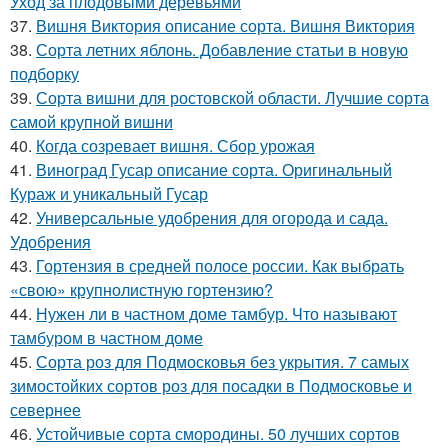
Уход за плодовыми деревьями
37.
Вишня Виктория описание сорта. Вишня Виктория
38.
Сорта летних яблонь. Добавление статьи в новую
подборку
39.
Сорта вишни для ростовской области. Лучшие сорта
самой крупной вишни
40.
Когда созревает вишня. Сбор урожая
41.
Виноград Гусар описание сорта. Оригинальный
Кураж и уникальный Гусар
42.
Универсальные удобрения для огорода и сада.
Удобрения
43.
Гортензия в средней полосе россии. Как выбрать
«свою» крупнолистную гортензию?
44.
Нужен ли в частном доме тамбур. Что называют
тамбуром в частном доме
45.
Сорта роз для Подмосковья без укрытия. 7 самых
зимостойких сортов роз для посадки в Подмосковье и
севернее
46.
Устойчивые сорта смородины. 50 лучших сортов