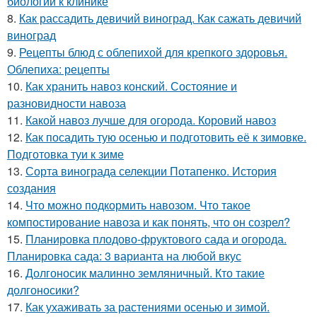
биологии к клинике
8.
Как рассадить девичий виноград. Как сажать девичий
виноград
9.
Рецепты блюд с облепихой для крепкого здоровья.
Облепиха: рецепты
10.
Как хранить навоз конский. Состояние и
разновидности навоза
11.
Какой навоз лучше для огорода. Коровий навоз
12.
Как посадить тую осенью и подготовить её к зимовке.
Подготовка туи к зиме
13.
Сорта винограда селекции Потапенко. История
создания
14.
Что можно подкормить навозом. Что такое
компостирование навоза и как понять, что он созрел?
15.
Планировка плодово-фруктового сада и огорода.
Планировка сада: 3 варианта на любой вкус
16.
Долгоносик малинно земляничный. Кто такие
долгоносики?
17.
Как ухаживать за растениями осенью и зимой.