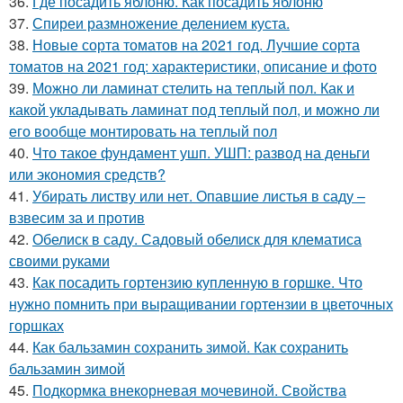
36.
Где посадить яблоню. Как посадить яблоню
37.
Спиреи размножение делением куста.
38.
Новые сорта томатов на 2021 год. Лучшие сорта
томатов на 2021 год: характеристики, описание и фото
39.
Можно ли ламинат стелить на теплый пол. Как и
какой укладывать ламинат под теплый пол, и можно ли
его вообще монтировать на теплый пол
40.
Что такое фундамент ушп. УШП: развод на деньги
или экономия средств?
41.
Убирать листву или нет. Опавшие листья в саду –
взвесим за и против
42.
Обелиск в саду. Садовый обелиск для клематиса
своими руками
43.
Как посадить гортензию купленную в горшке. Что
нужно помнить при выращивании гортензии в цветочных
горшках
44.
Как бальзамин сохранить зимой. Как сохранить
бальзамин зимой
45.
Подкормка внекорневая мочевиной. Свойства