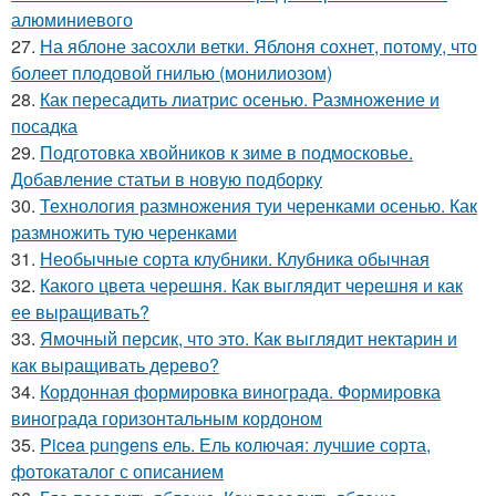
алюминиевого
27.
На яблоне засохли ветки. Яблоня сохнет, потому, что
болеет плодовой гнилью (монилиозом)
28.
Как пересадить лиатрис осенью. Размножение и
посадка
29.
Подготовка хвойников к зиме в подмосковье.
Добавление статьи в новую подборку
30.
Технология размножения туи черенками осенью. Как
размножить тую черенками
31.
Необычные сорта клубники. Клубника обычная
32.
Какого цвета черешня. Как выглядит черешня и как
ее выращивать?
33.
Ямочный персик, что это. Как выглядит нектарин и
как выращивать дерево?
34.
Кордонная формировка винограда. Формировка
винограда горизонтальным кордоном
35.
Picea pungens ель. Ель колючая: лучшие сорта,
фотокаталог с описанием