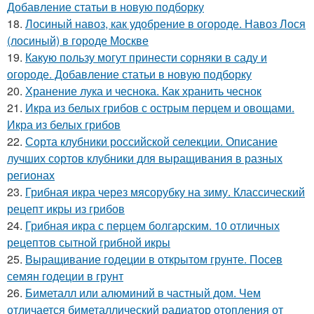
Добавление статьи в новую подборку
18.
Лосиный навоз, как удобрение в огороде. Навоз Лося
(лосиный) в городе Москве
19.
Какую пользу могут принести сорняки в саду и
огороде. Добавление статьи в новую подборку
20.
Хранение лука и чеснока. Как хранить чеснок
21.
Икра из белых грибов с острым перцем и овощами.
Икра из белых грибов
22.
Сорта клубники российской селекции. Описание
лучших сортов клубники для выращивания в разных
регионах
23.
Грибная икра через мясорубку на зиму. Классический
рецепт икры из грибов
24.
Грибная икра с перцем болгарским. 10 отличных
рецептов сытной грибной икры
25.
Выращивание годеции в открытом грунте. Посев
семян годеции в грунт
26.
Биметалл или алюминий в частный дом. Чем
отличается биметаллический радиатор отопления от