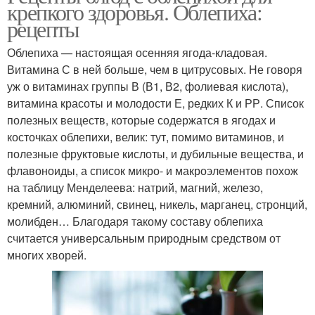
крепкого здоровья. Облепиха:
рецепты
Облепиха — настоящая осенняя ягода-кладовая.
Витамина С в ней больше, чем в цитрусовых. Не говоря
уж о витаминах группы В (В1, В2, фолиевая кислота),
витамина красоты и молодости Е, редких К и РР. Список
полезных веществ, которые содержатся в ягодах и
косточках облепихи, велик: тут, помимо витаминов, и
полезные фруктовые кислоты, и дубильные вещества, и
флавоноиды, а список микро- и макроэлементов похож
на таблицу Менделеева: натрий, магний, железо,
кремний, алюминий, свинец, никель, марганец, стронций,
молибден… Благодаря такому составу облепиха
считается универсальным природным средством от
многих хворей.