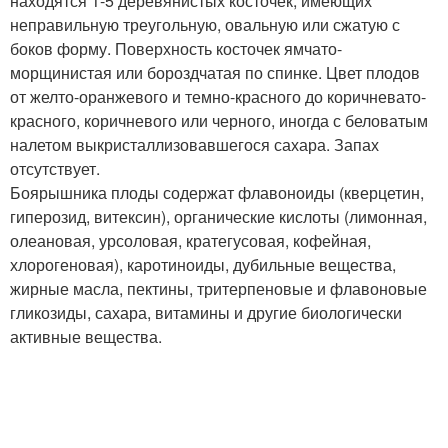
находятся 1-5 деревянистых косточек, имеющих
неправильную треугольную, овальную или сжатую с
боков форму. Поверхность косточек ямчато-
морщинистая или бороздчатая по спинке. Цвет плодов
от желто-оранжевого и темно-красного до коричневато-
красного, коричневого или черного, иногда с беловатым
налетом выкристаллизовавшегося сахара. Запах
отсутствует.
Боярышника плоды содержат флавоноиды (кверцетин,
гиперозид, витексин), органические кислоты (лимонная,
олеановая, урсоловая, кратегусовая, кофейная,
хлорогеновая), каротиноиды, дубильные вещества,
жирные масла, пектины, тритерпеновые и флавоновые
гликозиды, сахара, витамины и другие биологически
активные вещества.