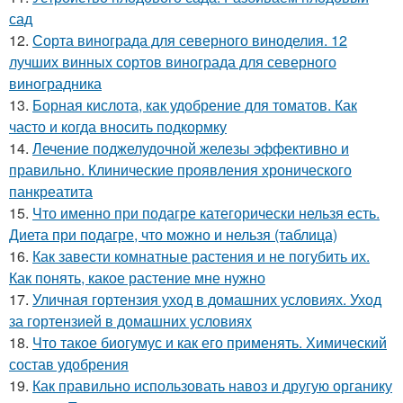
сад
12.
Сорта винограда для северного виноделия. 12
лучших винных сортов винограда для северного
виноградника
13.
Борная кислота, как удобрение для томатов. Как
часто и когда вносить подкормку
14.
Лечение поджелудочной железы эффективно и
правильно. Клинические проявления хронического
панкреатита
15.
Что именно при подагре категорически нельзя есть.
Диета при подагре, что можно и нельзя (таблица)
16.
Как завести комнатные растения и не погубить их.
Как понять, какое растение мне нужно
17.
Уличная гортензия уход в домашних условиях. Уход
за гортензией в домашних условиях
18.
Что такое биогумус и как его применять. Химический
состав удобрения
19.
Как правильно использовать навоз и другую органику