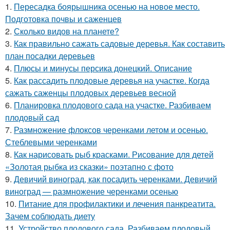
1.
Пересадка боярышника осенью на новое место.
Подготовка почвы и саженцев
2.
Сколько видов на планете?
3.
Как правильно сажать садовые деревья. Как составить
план посадки деревьев
4.
Плюсы и минусы персика донецкий. Описание
5.
Как рассадить плодовые деревья на участке. Когда
сажать саженцы плодовых деревьев весной
6.
Планировка плодового сада на участке. Разбиваем
плодовый сад
7.
Размножение флоксов черенками летом и осенью.
Стеблевыми черенками
8.
Как нарисовать рыб красками. Рисование для детей
«Золотая рыбка из сказки» поэтапно с фото
9.
Девичий виноград, как посадить черенками. Девичий
виноград — размножение черенками осенью
10.
Питание для профилактики и лечения панкреатита.
Зачем соблюдать диету
11.
Устройство плодового сада. Разбиваем плодовый