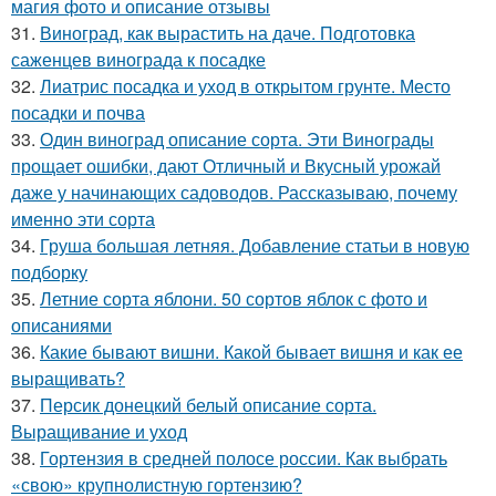
магия фото и описание отзывы
31.
Виноград, как вырастить на даче. Подготовка
саженцев винограда к посадке
32.
Лиатрис посадка и уход в открытом грунте. Место
посадки и почва
33.
Один виноград описание сорта. Эти Винограды
прощает ошибки, дают Отличный и Вкусный урожай
даже у начинающих садоводов. Рассказываю, почему
именно эти сорта
34.
Груша большая летняя. Добавление статьи в новую
подборку
35.
Летние сорта яблони. 50 сортов яблок с фото и
описаниями
36.
Какие бывают вишни. Какой бывает вишня и как ее
выращивать?
37.
Персик донецкий белый описание сорта.
Выращивание и уход
38.
Гортензия в средней полосе россии. Как выбрать
«свою» крупнолистную гортензию?