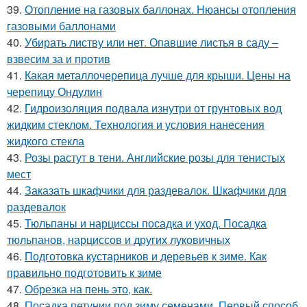
39.
Отопление на газовых баллонах. Нюансы отопления
газовыми баллонами
40.
Убирать листву или нет. Опавшие листья в саду –
взвесим за и против
41.
Какая металлочерепица лучше для крыши. Цены на
черепицу Ондулин
42.
Гидроизоляция подвала изнутри от грунтовых вод
жидким стеклом. Технология и условия нанесения
жидкого стекла
43.
Розы растут в тени. Английские розы для тенистых
мест
44.
Заказать шкафчики для раздевалок. Шкафчики для
раздевалок
45.
Тюльпаны и нарциссы посадка и уход. Посадка
тюльпанов, нарциссов и других луковичных
46.
Подготовка кустарников и деревьев к зиме. Как
правильно подготовить к зиме
47.
Обрезка на пень это, как.
48.
Посадка петунии под зиму семенами. Первый способ