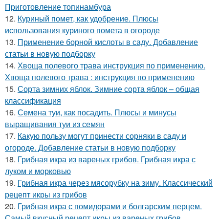
Приготовление топинамбура
12.
Куриный помет, как удобрение. Плюсы
использования куриного помета в огороде
13.
Применение борной кислоты в саду. Добавление
статьи в новую подборку
14.
Хвоща полевого трава инструкция по применению.
Хвоща полевого трава : инструкция по применению
15.
Сорта зимних яблок. Зимние сорта яблок – общая
классификация
16.
Семена туи, как посадить. Плюсы и минусы
выращивания туи из семян
17.
Какую пользу могут принести сорняки в саду и
огороде. Добавление статьи в новую подборку
18.
Грибная икра из вареных грибов. Грибная икра с
луком и морковью
19.
Грибная икра через мясорубку на зиму. Классический
рецепт икры из грибов
20.
Грибная икра с помидорами и болгарским перцем.
Самый вкусный рецепт икры из вареных грибов