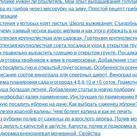
лубике нужен ли опылитель. Мой опыт выращивания голуби
ра из грибов через мясорубку на зиму. Простой рецепт гриб
лизации
стения у которых едят листья. Школа выживания: Съедобные
чему озимый чеснок вырос мелким и как этого избежать в 
ртензия крупнолистная или садовая. Гортензия крупнолист
ртензия крупнолистная сорта посадка и уход в открытом гр
к правильно вырастить годецию в открытом грунте. Посадка
дготовка хвойников к зиме в подмосковье. Добавление ста
к посадить тую в открытый грунт осенью. Особенности осен
исание сортов винограда для северных широт. Виноград н
ема планировки сада и огорода 4,5,6,10 и 15 соток. Грамот
уша большая летняя. Добавление статьи в новую подборку
нофосфат калия применение. Инструкция по применению
кую посадить яблоню на даче. Как выбрать саженец яблони
лезни красной калины. Чем болеет калина и как ее лечить
з рубрики полив от саженца до взрослого дерева. Полив м
о делать с капустой в августе. Капуста: полив и подкормка в
дкормка внекорневая мочевиной. Свойства