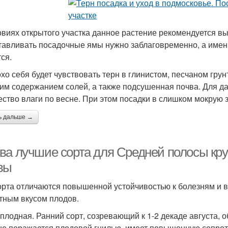
овиях открытого участка данное растение рекомендуется в
тавливать посадочные ямы нужно заблаговременно, а именно
ся.
хо себя будет чувствовать терн в глинистом, песчаном грун
им содержанием солей, а также подсушенная почва. Для д
ество влаги по весне. При этом посадки в слишком мокрую з
ь дальше →
ва лучшие сорта для Средней полосы кру
вы
орта отличаются повышенной устойчивостью к болезням и 
тным вкусом плодов.
плодная. Ранний сорт, созревающий к 1-2 декаде августа, 
не поражается плодовой гнилью, имеет повышенную сопро