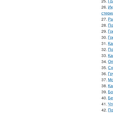
25.
Го
26.
Ик
стери
27.
Ра
28.
По
29.
Го
30.
Го
31.
Ка
32.
По
33.
Ка
34.
Оп
35.
Сх
36.
Гр
37.
Мо
38.
Ка
39.
Бо
40.
Бе
41.
Чт
42.
По