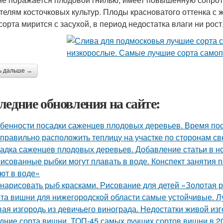
телям косточковых культур. Плоды красноватого оттенка с 
 сорта мирится с засухой, в период недостатка влаги ни рос
ь дальше →
ледние обновления на сайте:
бенности посадки саженцев плодовых деревьев. Время по
 правильно расположить теплицу на участке по сторонам св
адка саженцев плодовых деревьев. Добавление статьи в н
исованные рыбки могут плавать в воде. Конспект занятия
ют в воде»
 нарисовать рыб красками. Рисование для детей «Золотая р
та вишни для нижегородской области самые устойчивые. 
ая изгородь из девичьего винограда. Недостатки живой изг
дние сорта вишни. ТОП-45 самых лучших сортов вишни в 2