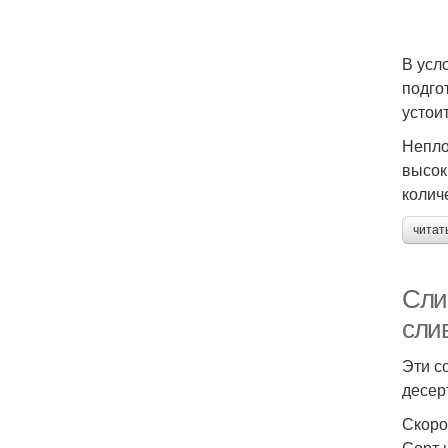
В усл
подго
устоит
Непло
высок
колич
читат
Сли
сли
Эти с
десер
Скоро
Сорт 