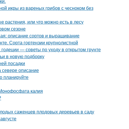
ки.
ной икры из вареных грибов с чесноком без
 растения, или что можно есть в лесу
новом сезоне
ная: описание сортов и выращивание
унте. Сорта гортензии крупнолистной
 годеции — советы по уходу в открытом грунте
тьи в новую подборку
ней посадки
а севере описание
но планируйте
 Монофосфата калия
?
олодых саженцев плодовых деревьев в саду
 августе