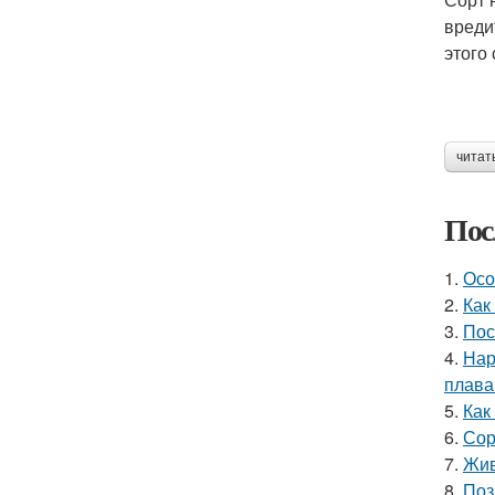
вреди
этого
читат
Пос
1.
Осо
2.
Как
3.
Пос
4.
Нар
плава
5.
Как
6.
Сор
7.
Жив
8.
Поз