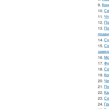
9.
Кон
10.
Се
11.
Чт
12.
По
13.
По
прави
14.
Су
15.
Со
замед
16.
Мо
17.
Фу
18.
Со
19.
Ко
20.
Че
21.
По
22.
Ка
23.
Со
24.
Гр