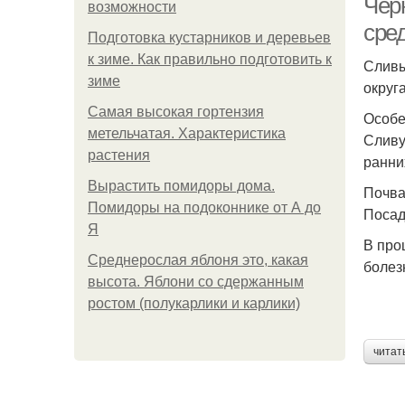
Чер
возможности
сре
Подготовка кустарников и деревьев
к зиме. Как правильно подготовить к
Сливы
зиме
округ
Самая высокая гортензия
Особе
метельчатая. Характеристика
Сливу
растения
ранни
Вырастить помидоры дома.
Почва
Помидоры на подоконнике от А до
Посад
Я
В про
Среднерослая яблоня это, какая
болез
высота. Яблони со сдержанным
ростом (полукарлики и карлики)
читат