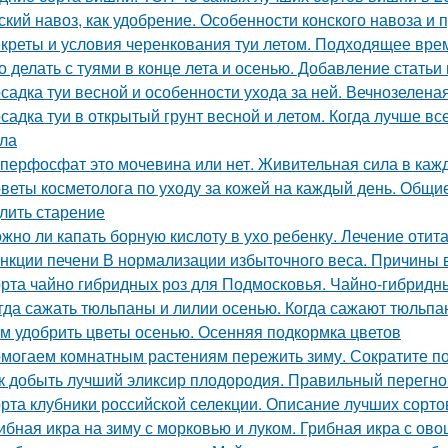
ский навоз, как удобрение. Особенности конского навоза и
креты и условия черенкования туи летом. Подходящее вре
о делать с туями в конце лета и осенью. Добавление статьи
садка туи весной и особенности ухода за ней. Вечнозелена
садка туи в открытый грунт весной и летом. Когда лучше вс
ла
перфосфат это мочевина или нет. Живительная сила в каж
веты косметолога по уходу за кожей на каждый день. Общие
лить старение
жно ли капать борную кислоту в ухо ребенку. Лечение отит
нкции печени В нормализации избыточного веса. Причины 
рта чайно гибридных роз для Подмосковья. Чайно-гибридн
гда сажать тюльпаны и лилии осенью. Когда сажают тюльпан
м удобрить цветы осенью. Осенняя подкормка цветов
могаем комнатным растениям пережить зиму. Сократите п
к добыть лучший эликсир плодородия. Правильный перегно
рта клубники российской селекции. Описание лучших сорто
ибная икра на зиму с морковью и луком. Грибная икра с ов