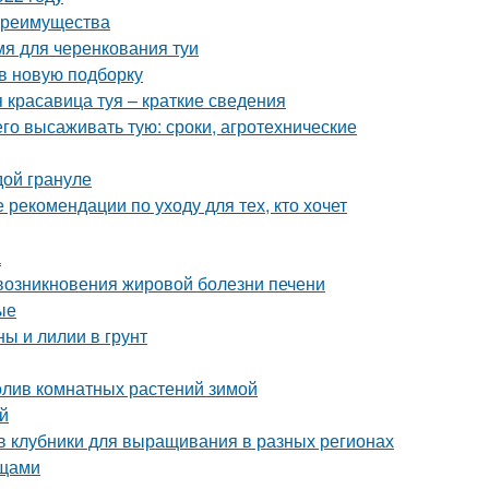
 преимущества
мя для черенкования туи
 в новую подборку
я красавица туя – краткие сведения
его высаживать тую: сроки, агротехнические
дой грануле
 рекомендации по уходу для тех, кто хочет
а
возникновения жировой болезни печени
ые
ы и лилии в грунт
олив комнатных растений зимой
й
в клубники для выращивания в разных регионах
ощами