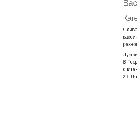
Вас
Кате
Слива
какой
разно
Лучши
В Гос
счита
21, В