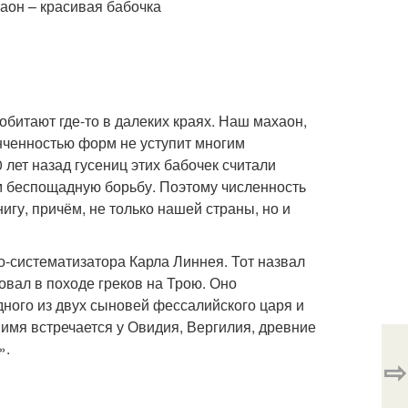
битают где-то в далеких краях. Наш махаон,
онченностью форм не уступит многим
 лет назад гусениц этих бабочек считали
м беспощадную борьбу. Поэтому численность
игу, причём, не только нашей страны, но и
о-систематизатора Карла Линнея. Тот назвал
овал в походе греков на Трою. Оно
ного из двух сыновей фессалийского царя и
 имя встречается у Овидия, Вергилия, древние
».
⇨