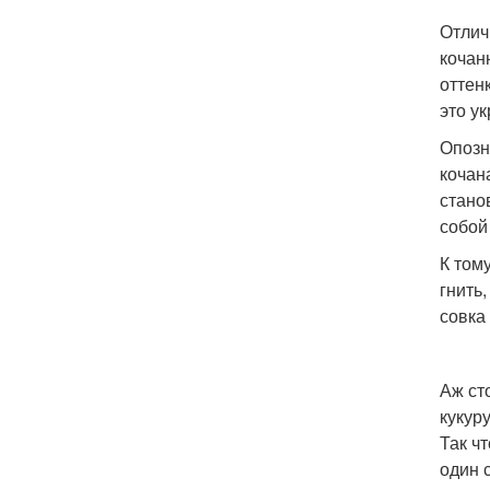
Отлич
кочан
оттен
это у
Опозн
кочан
стано
собой
К том
гнить
совка
Аж ст
кукур
Так ч
один 