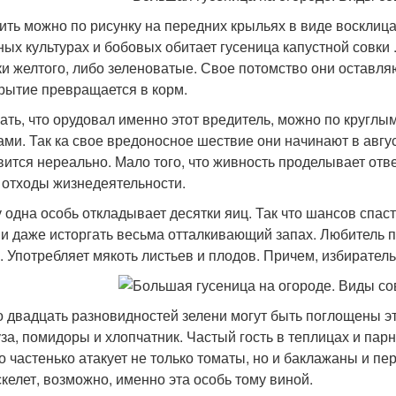
ить можно по рисунку на передних крыльях в виде восклицат
ных культурах и бобовых обитает гусеница капустной совки .
ки желтого, либо зеленоватые. Свое потомство они оставляю
крытие превращается в корм.
ать, что орудовал именно этот вредитель, можно по круглым
ами. Так ка свое вредоносное шествие они начинают в август
вится нереально. Мало того, что живность проделывает отве
 отходы жизнедеятельности.
у одна особь откладывает десятки яиц. Так что шансов спаст
, и даже исторгать весьма отталкивающий запах. Любитель
 . Употребляет мякоть листьев и плодов. Причем, избирател
о двадцать разновидностей зелени могут быть поглощены э
уза, помидоры и хлопчатник. Частый гость в теплицах и парн
то частенько атакует не только томаты, но и баклажаны и пе
скелет, возможно, именно эта особь тому виной.