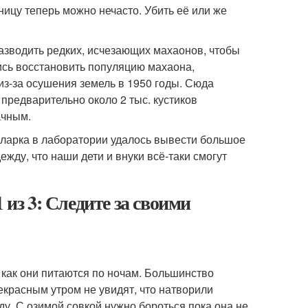
еницу теперь можно нечасто. Убить её или же
азводить редких, исчезающих махаонов, чтобы
ись восстановить популяцию махаона,
з-за осушения земель в 1950 годы. Сюда
предварительно около 2 тыс. кустиков
ачным.
 Кларка в лаборатории удалось вывести большое
ежду, что наши дети и внуки всё-таки смогут
 из 3: Следите за своими
к как они питаются по ночам. Большинство
екрасным утром не увидят, что натворили
аду. С озимой совкой нужно бороться пока она не