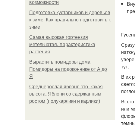
возможности
Вну
пре
Подготовка кустарников и деревьев
к зиме. Как правильно подготовить к
зиме
Гусен
Самая высокая гортензия
Сразу
метельчатая. Характеристика
наткн
растения
увере
Вырастить помидоры дома.
тут.
Помидоры на подоконнике от А до
В их 
Я
светл
Среднерослая яблоня это, какая
погло
высота. Яблони со сдержанным
Всего
ростом (полукарлики и карлики)
или м
флоры
темны