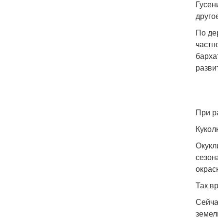
Гусен
друго
По де
частн
барха
разви
При р
Кукол
Окукл
сезон
окрас
Так в
Сейча
земел