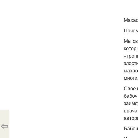
Махао
Почем
Мы св
котор
«троп
злост
махао
многи
Своё 
бабоч
заимс
врача
автор
⇦
Бабоч