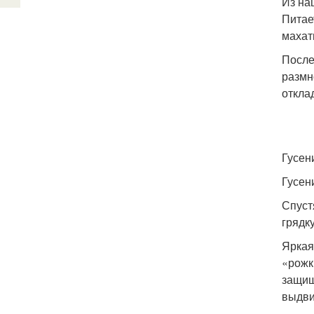
Из на
Питае
махат
После
размн
откла
Гусен
Гусен
Спуст
грядку
Яркая
«рожк
защищ
выдви