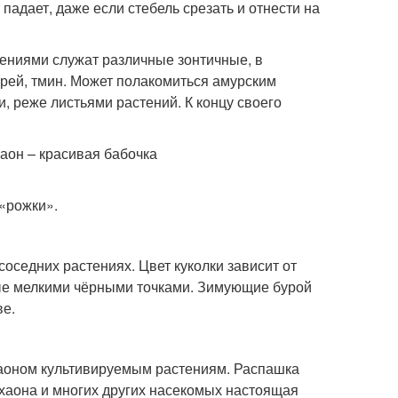
падает, даже если стебель срезать и отнести на
тениями служат различные зонтичные, в
дерей, тмин. Может полакомиться амурским
, реже листьями растений. К концу своего
«рожки».
оседних растениях. Цвет куколки зависит от
ытые мелкими чёрными точками. Зимующие бурой
ве.
хаоном культивируемым растениям. Распашка
ахаона и многих других насекомых настоящая