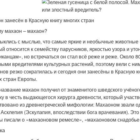
н занесён в Красную книгу многих стран
у махаон – махаон?
ыклись с мыслью, что самые яркие и необычные животные о
ый относится к семейству парусников, яркостью узора и ут
иканцам», но встречаться он стал всё реже и реже. Около 80
ными вредителями культурных растений, поэтому вели с ни
нов резко сократилась и сегодня они занесёны в Красную кн
х стран Европы.
название махаон получил от знаменитого шведского учёног
ку в честь выдающегося хирурга древности, который участв
твовано из древнегреческой мифологии: Махаоном звали од
 Асклепия (Эскулапия, впоследствии бога врачевания). Это
ы писали о «махаоновом ремесле», «махаоновом снадобье
ка