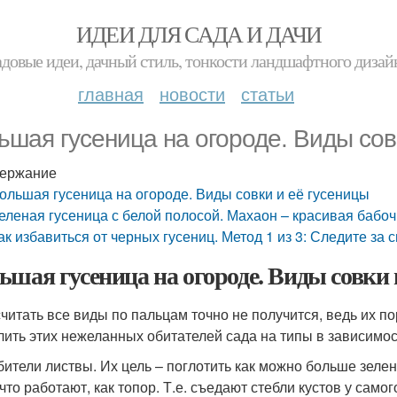
ИДЕИ ДЛЯ САДА И ДАЧИ
адовые идеи, дачный стиль, тонкости ландшафтного дизай
главная
новости
статьи
ьшая гусеница на огороде. Виды сов
ержание
ольшая гусеница на огороде. Виды совки и её гусеницы
еленая гусеница с белой полосой. Махаон – красивая бабо
ак избавиться от черных гусениц. Метод 1 из 3: Следите за
ьшая гусеница на огороде. Виды совки 
читать все виды по пальцам точно не получится, ведь их п
лить этих нежеланных обитателей сада на типы в зависимос
ители листвы. Их цель – поглотить как можно больше зелен
 что работают, как топор. Т.е. съедают стебли кустов у само