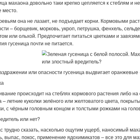
ица махаона довольно таки крепко цепляется к стеблям и не 
е место.
ревьям она не лазает, не подъедает корни. Кормовыми рас
ости – борщевик, морковь, укроп, петрушка, фенхель, сель
том или ольхой. Предпочитает питаться цветками и завязями
тия гусеница почти не питается.
аздражении или опасности гусеница выдвигает оранжевые 
ка
ивание происходит на стеблях кормового растения либо на с
а – летние куколки зелёного или желтоватого цвета, покр
ки, с чёрным головным концом и толстыми рожками на голо
редитель или нет?
с трудно сказать, насколько ощутим ущерб, наносимый ма
ь, выпас, покос, применение ядохимикатов – все это для м