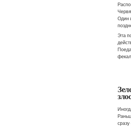
Распо
Червя
Один 
поздн
Эта п
дейст
Поеда
фекал
Зел
зло
Иногд
Раньш
сразу