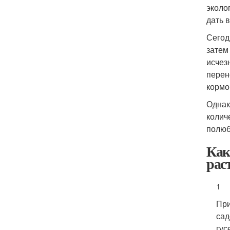
эколо
дать 
Сегод
затем
исчез
перен
кормо
Однак
колич
полюб
Как
рас
1
При
сад
гус