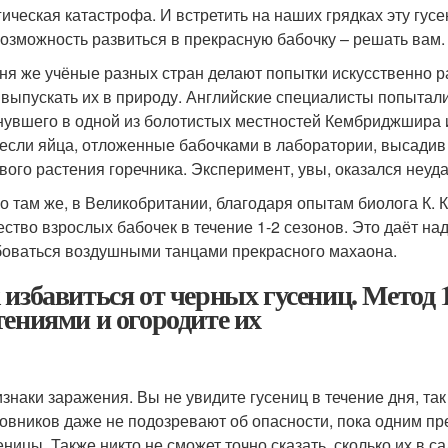
гическая катастрофа. И встретить на наших грядках эту гус
возможность развиться в прекрасную бабочку – решать вам.
ня же учёные разных стран делают попытки искусственно р
 выпускать их в природу. Английские специалисты попытал
нувшего в одной из болотистых местностей Кембриджшира и
если яйца, отложенные бабочками в лаборатории, высадив 
вого растения горечника. Эксперимент, увы, оказался неуд
о там же, в Великобритании, благодаря опытам биолога К.
ество взрослых бабочек в течение 1-2 сезонов. Это даёт над
оваться воздушными танцами прекрасного махаона.
 избавиться от черных гусениц. Метод 1
тениями и огородите их
знаки заражения. Вы не увидите гусениц в течение дня, та
овников даже не подозревают об опасности, пока одним пр
еницы. Также никто не сможет точно сказать, сколько их в с