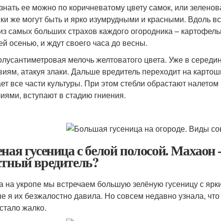
знать ее можно по коричневатому цвету самок, или зеленова
ки же могут быть и ярко изумрудными и красными. Вдоль в
из самых больших страхов каждого огородника – картофельн
ей осенью, и ждут своего часа до весны.
олусантиметровая мелочь желтоватого цвета. Уже в середи
виям, атакуя злаки. Дальше вредитель переходит на картошк
ет все части культуры. При этом стебли обрастают налетом 
иями, вступают в стадию гниения.
еная гусеница с белой полосой. Махаон 
стный вредитель?
а на укропе мы встречаем большую зелёную гусеницу с яр
е я их безжалостно давила. Но совсем недавно узнала, что 
 стало жалко.