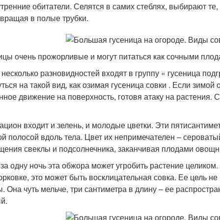
тренние обитатели. Селятся в самих стеблях, выбирают те,
вращая в полые трубки.
ицы очень прожорливые и могут питаться как сочными плода
 несколько разновидностей входят в группу « гусеница по
уться на такой вид, как озимая гусеница совки . Если зимой 
нное движение на поверхность, готовя атаку на растения. С
рацион входит и зелень, и молодые цветки. Эти пятисанти
ой полосой вдоль тела. Цвет их непримечателен – сероватый
щения свеклы и подсолнечника, заканчивая плодами овощны
 за одну ночь эта обжора может угробить растение целиком
орковке, это может быть восклицательная совка. Ее цель не
. Она чуть мельче, три сантиметра в длину – ее распростра
й.