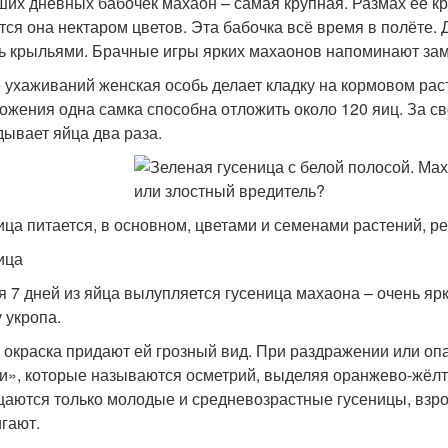
ших дневных бабочек махаон – самая крупная. Размах её кр
тся она нектаром цветов. Эта бабочка всё время в полёте. Д
ь крыльями. Брачные игры ярких махаонов напоминают зам
 ухаживаний женская особь делает кладку на кормовом расте
ожения одна самка способна отложить около 120 яиц. За сво
дывает яйца два раза.
ица питается, в основном, цветами и семенами растений, ре
ица
я 7 дней из яйца вылупляется гусеница махаона – очень ярк
 укропа.
 окраска придают ей грозный вид. При раздражении или оп
и», которые называются осметрий, выделяя оранжево-жёлт
аются только молодые и средневозрастные гусеницы, взро
гают.