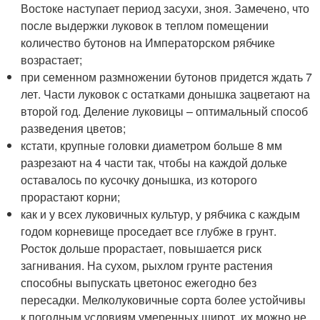
Востоке наступает период засухи, зноя. Замечено, что
после выдержки луковок в теплом помещении
количество бутонов на Императорском рябчике
возрастает;
при семенном размножении бутонов придется ждать 7
лет. Части луковок с остатками донышка зацветают на
второй год. Деление луковицы – оптимальный способ
разведения цветов;
кстати, крупные головки диаметром больше 8 мм
разрезают на 4 части так, чтобы на каждой дольке
оставалось по кусочку донышка, из которого
прорастают корни;
как и у всех луковичных культур, у рябчика с каждым
годом корневище проседает все глубже в грунт.
Росток дольше прорастает, повышается риск
загнивания. На сухом, рыхлом грунте растения
способны выпускать цветонос ежегодно без
пересадки. Мелколуковичные сорта более устойчивы
к погодным условиям умеренных широт, их можно не