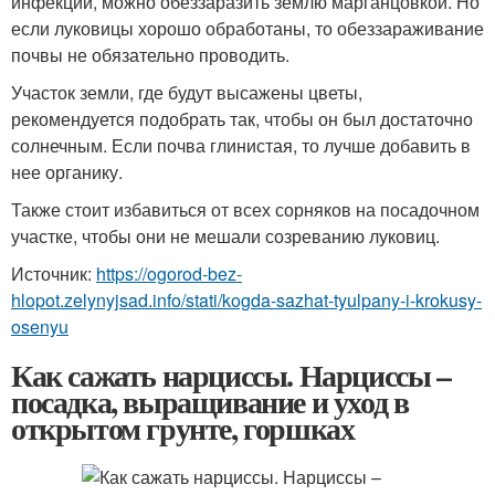
инфекции, можно обеззаразить землю марганцовкой. Но
если луковицы хорошо обработаны, то обеззараживание
почвы не обязательно проводить.
Участок земли, где будут высажены цветы,
рекомендуется подобрать так, чтобы он был достаточно
солнечным. Если почва глинистая, то лучше добавить в
нее органику.
Также стоит избавиться от всех сорняков на посадочном
участке, чтобы они не мешали созреванию луковиц.
Источник:
https://ogorod-bez-
hlopot.zelynyjsad.info/stati/kogda-sazhat-tyulpany-i-krokusy-
osenyu
Как сажать нарциссы. Нарциссы –
посадка, выращивание и уход в
открытом грунте, горшках