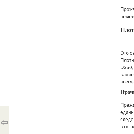
Прежд
помож
Плот
Это с
Плотн
D350,
влияе
всегд
Прочн
Прежд
едини
⇦
следо
в нес