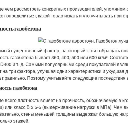
е чем рассмотреть конкретных производителей, упомянем 
ет определиться, какой товар искать и что учитывать при ст
ность газобетона
амый существенный фактор, на который стоит обращать вн
ость газобетона бывает 350, 400, 500 или 600 кг/м³. Соотв
 D400 и т. д. Самыми популярными среди покупателей явля
т на три фактора, улучшая одни характеристики и ухудшая 
а правильно. Поэтому учитывайте следующие последствия 
ость газобетона
е всего плотность влияет на прочность, обозначаемую в кгс/
ц) или класс В 2.5-5 (выдерживание нагрузки в МПа). Чем в
вательно, стены меньшей толщины выдержат большую нагру
колько этажей.