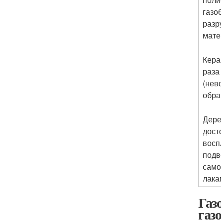
газо
разр
мате
Кера
раза
(нев
обра
Дере
дост
восп
подв
само
лака
Газ
газ