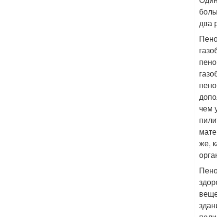
боль
два 
Пено
газо
пено
газо
пено
допо
чем 
пили
мате
же, 
орга
Пено
здор
веще
здан
поли