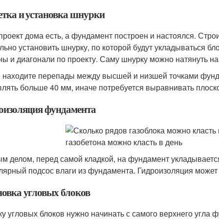
етка и установка шнурки
 проект дома есть, а фундамент построен и настоялся. Стро
льно установить шнурку, по которой будут укладываться бл
ны и диагонали по проекту. Саму шнурку можно натянуть на
 находите перепады между высшей и низшей точками фунда
влять больше 40 мм, иначе потребуется выравнивать плоск
оизоляция фундамента
м делом, перед самой кладкой, на фундамент укладываетс
лярный подсос влаги из фундамента. Гидроизоляция может б
новка угловых блоков
ку угловых блоков нужно начинать с самого верхнего угла ф