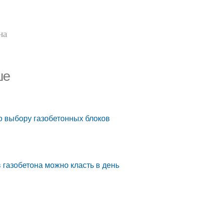
на
ше
о выбору газобетонных блоков
 газобетона можно класть в день