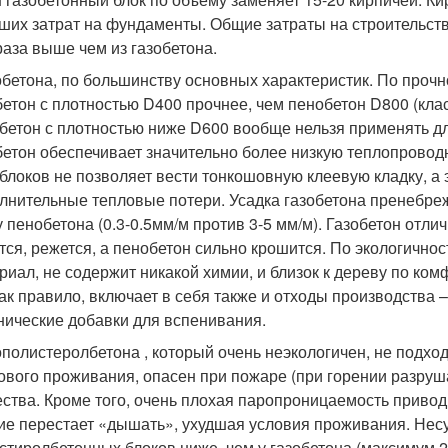
ших затрат на фундаменты. Общие затраты на строительств
раза выше чем из газобетона.
бетона, по большинству основных характеристик. По прочн
бетон с плотностью D400 прочнее, чем пенобетон D800 (клас
бетон с плотностью ниже D600 вообще нельзя применять дл
бетон обеспечивает значительно более низкую теплопровод
блоков не позволяет вести тонкошовную клеевую кладку, а 
лнительные тепловые потери. Усадка газобетона пренебре
у пенобетона (0.3-0.5мм/м против 3-5 мм/м). Газобетон отли
тся, режется, а пенобетон сильно крошится. По экологично
риал, не содержит никакой химии, и близок к дереву по ко
как правило, включает в себя также и отходы производства 
нические добавки для вспенивания.
полистеролбетона , который очень неэкологичен, не подход
ового проживания, опасен при пожаре (при горении разруш
ства. Кроме того, очень плохая паропроницаемость привод
ие перестает «дышать», ухудшая условия проживания. Нес
стиролбетонных блоков ниже, чем у газобетона (максимум 2