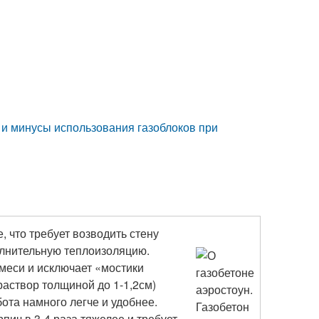
 и минусы использования газоблоков при
, что требует возводить стену
олнительную теплоизоляцию.
меси и исключает «мостики
раствор толщиной до 1-1,2см)
ота намного легче и удобнее.
пич в 3-4 раза тяжелее и требует