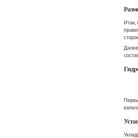
Разм
Итак,
прави
сторо
Далее
соста
Гидр
Первы
капил
Уста
Уклад