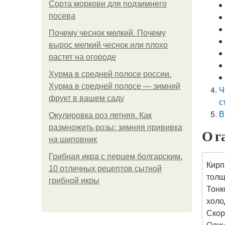
Сорта моркови для подзимнего
посева
Почему чеснок мелкий. Почему
вырос мелкий чеснок или плохо
растет на огороде
Хурма в средней полосе россии.
Хурма в средней полосе — зимний
Ч
фрукт в вашем саду
с
В
Окулировка роз летняя. Как
размножить розы: зимняя прививка
О г
на шиповник
Грибная икра с перцем болгарским.
Кирп
10 отличных рецептов сытной
толщ
грибной икры
Тонк
холо
Скор
Один