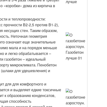
о «коробки» дома из кирпича в
ости и теплопроводности:
с прочности B2-2,5 против B1-2),
я несущих стен. Таким образом,
ность. Неточная геометрия
это означает еще значительные
жимо мала и на порядок меньше
чно и легко обрабатывается –
сти газобетон – идеальный
мфорту микроклимата. Пенобетон
– (шлаки для удешевления) и
ит для для комфортного и
ается и выделяет едкие токсичные
ит к образованию конденсатов,
ущая способность
-3 этажа против 5 этажей для