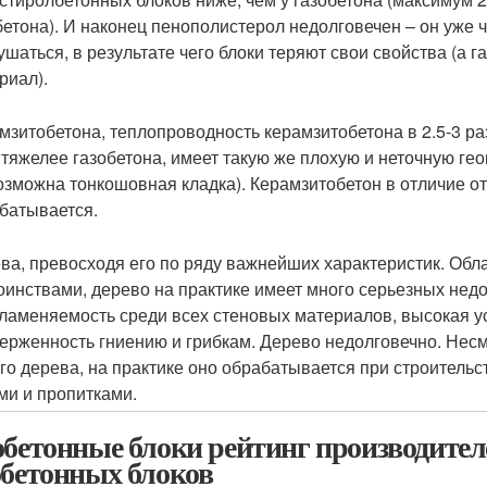
бетона). И наконец пенополистерол недолговечен – он уже ч
ушаться, в результате чего блоки теряют свои свойства (а г
риал).
мзитобетона, теплопроводность керамзитобетона в 2.5-3 раза
 тяжелее газобетона, имеет такую же плохую и неточную гео
озможна тонкошовная кладка). Керамзитобетон в отличие от
батывается.
ва, превосходя его по ряду важнейших характеристик. Об
оинствами, дерево на практике имеет много серьезных нед
ламеняемость среди всех стеновых материалов, высокая ус
ерженность гниению и грибкам. Дерево недолговечно. Несм
го дерева, на практике оно обрабатывается при строитель
ми и пропитками.
обетонные блоки рейтинг производител
обетонных блоков