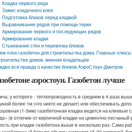
Кладка первого ряда
Замес кладочного клея
Подготовка блоков перед кладкой
Выравнивание рядов при помощи терки
Армирование первого и последующих рядов
Армирование кладки
Стыкование стен и перевязка блоков
ем плох газобетон для строительства дома. Главные плюсы
троительстве домов, мнения владельцев
идео вся правда о качестве блоков АэроСтоун-Дмитров
азобетоне аэростоун. Газобетон лучше
ича, у которого - теплопроводность в среднем в 4 раза выше
иной более 1м (что никто не делает) или обеспечивать доп
ошовная (1-3мм) газобетонная кладка ведется на клеевые с
да» (в отличие от кирпичной кладки на цементно-песчаный 
ость при кладке газобетона выше в несколько раз. Сама раб
 газобетонный блок по объему заменяет 15-20 кирпичей. Кир