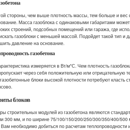
азобетона
гой стороны, чем выше плотность массы, тем больше и вес с
нование. Масса газоблока с одинаковыми габаритами может 
оких строений, подсобных помещений или гаража, где испо
 искать газоблоки с меньшей массой. Подойдет такой тип и 
шить давление на основание.
проводность газобетона
арактеристика измеряется в Вт/м*С. Чем плотность газоблок
пропускает через себя положительную или отрицательную т
 газобетонные блоки высокой плотности потребуют класть с
сово.
риты блоков
ры строительных модулей из газобетона являются стандарт
ли 300 мм, и по ширине 75/100/150/200/250/300/350/400/500
 Вам необходимо добиться по расчетам теплопроводности 