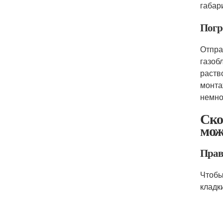
габар
Погр
Отпра
газоб
раств
монта
немно
Ско
мож
Прав
Чтобы
кладк