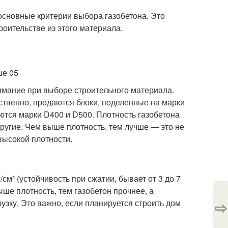
основные критерии выбора газобетона. Это
роительстве из этого материала.
имание при выборе строительного материала.
етственно, продаются блоки, поделенные на марки
ются марки D400 и D500. Плотность газобетона
другие. Чем выше плотность, тем лучше — это не
высокой плотности.
см² (устойчивость при сжатии, бывает от 3 до 7
ыше плотность, тем газобетон прочнее, а
⇨
зку. Это важно, если планируется строить дом