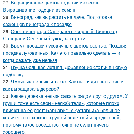
27.
Выращивание цветов годеции из семян.
Выращивание годеции из семян
28.
Виноград, как вырастить на даче. Подготовка
саженцев винограда к посадке
29.
Сорт винограда Саперави северный. Виноград
Саперави Северный: уход за сортом
30.
Время посадки луковичных цветов осенью. Поздняя
посадка луковичных. Как это правильно сделать — и
когда сажать уже нельзя
31.
Груша большая летняя. Добавление статьи в новую
подборку
32.
Ямочный персик, что это. Как выглядит нектарин и
как выращивать дерево?
33.
Какие деревья нельзя сажать рядом друг с другом. У
груши тоже есть свои «нелюбители», которые плохо
влияют на ее рост: Барбарис. У кустарника большое
количество схожих с грушей болезней и вредителей,
поэтому такое соседство точно не сулит ничего
хорошего.