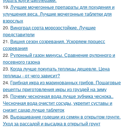
убрать круги филлерами.
19.
Лучшие мочегонные препараты для похудения и
улучшения веса. Лучшие мочегонные таблетки для
взрослых
20.
Виноград сорта морозостойкие. Лучшие
представители
21.
Вишня сезон созревания. Ускоряем процесс
созревания
22.
Рулонный газон минусы. Сравнение рулонного и
посевного газона
23.
Когда лучше покупать теплицы дешевле. Цена
теплицы - от чего зависит?
24.
Грибная икра из маринованных грибов. Пошаговые
рецепты приготовления икры из груздей на зиму
25.
Почему чесночная вода лучше зубчика чеснока..
Чесночная вода очистит сосуды, укрепит суставы и
снизит сахар лучше таблеток
26.
Выращивание годеции из семян в открытом грунте.
Уход за рассадой и высадка в открытый грунт