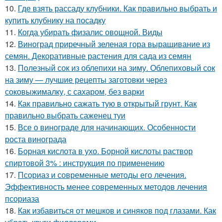
10.
Где взять рассаду клубники. Как правильно выбрать и
купить клубнику на посадку
11.
Когда убирать физалис овощной. Виды
12.
Виноград приречный зеленая гора выращивание из
семян. Декоративные растения для сада из семян
13.
Полезный сок из облепихи на зиму. Облепиховый сок
на зиму — лучшие рецепты заготовки через
соковыжималку, с сахаром, без варки
14.
Как правильно сажать тую в открытый грунт. Как
правильно выбрать саженец туи
15.
Все о винограде для начинающих. Особенности
роста винограда
16.
Борная кислота в ухо. Борной кислоты раствор
спиртовой 3% : инструкция по применению
17.
Псориаз и современные методы его лечения.
Эффективность менее современных методов лечения
псориаза
18.
Как избавиться от мешков и синяков под глазами. Как