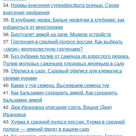
34.
Нормы внесения суперфосфата осенью. Сроки
внесения удобрения
35.
В клубнике черви. Белые червячки в клубнике: как
избавиться от многоножки
36.
Биотуалет зимой на даче. Модели устройств
37.
Гортензия в средней полосе россии. Как выбрать
«свою» крупнолистную гортензию?
38.
Без рубрики полив от саженца до взрослого дерева.
Полив молодых саженцев плодовых деревьев в саду
39.
Обелиск в саду. Садовый обелиск для клематиса
своими руками
40.
Какие у туи семена. Высеиваем семена туи
41.
Как бальзамин сохранить зимой. Как сохранить
бальзамин зимой
42.
Дюк Ивановна описание сорта. Вишня (Дюк)
Ивановна
43.
Хурма в средней полосе россии. Хурма в средней
полосе — зимний фрукт в вашем саду