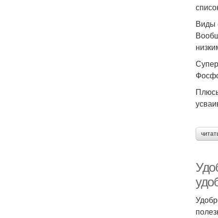
списо
Виды 
Вообщ
низки
Супер
Фосфо
Плюсы
усваи
читат
Удо
удо
Удобр
полез