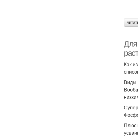
читат
Для
рас
Как и
списо
Виды 
Вообщ
низки
Супер
Фосфо
Плюсы
усваи