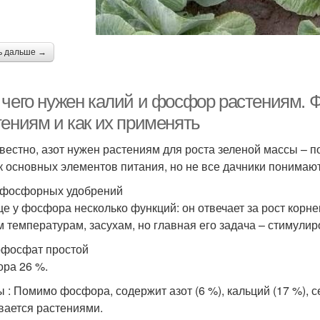
ь дальше →
 чего нужен калий и фосфор растениям. 
тениям и как их применять
звестно, азот нужен растениям для роста зеленой массы – п
к основных элементов питания, но не все дачники понимают
фосфорных удобрений
е у фосфора несколько функций: он отвечает за рост корне
м температурам, засухам, но главная его задача – стимулир
фосфат простой
ра 26 %.
 : Помимо фосфора, содержит азот (6 %), кальций (17 %), се
вается растениями.