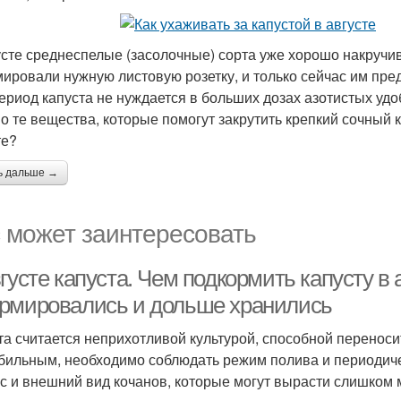
усте среднеспелые (засолочные) сорта уже хорошо накручив
ировали нужную листовую розетку, и только сейчас им пре
период капуста не нуждается в больших дозах азотистых удо
о те вещества, которые помогут закрутить крепкий сочный 
те?
ь дальше →
 может заинтересовать
густе капуста. Чем подкормить капусту в
рмировались и дольше хранились
та считается неприхотливой культурой, способной перенос
бильным, необходимо соблюдать режим полива и периодиче
ус и внешний вид кочанов, которые могут вырасти слишком 