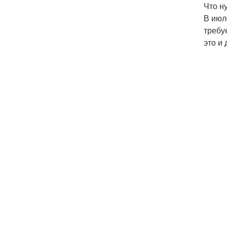
Что н
В июл
требу
это и 