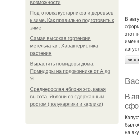
возможности
Подготовка кустарников и деревьев
В авг
к зиме. Как правильно подготовить к
сформ
зиме
этот 
Самая высокая гортензия
именн
метельчатая. Характеристика
авгус
растения
читат
Вырастить помидоры дома.
Помидоры на подоконнике от А до
Вас
Я
Среднерослая яблоня это, какая
В ав
высота. Яблони со сдержанным
сфо
ростом (полукарлики и карлики)
Капус
был о
на вк