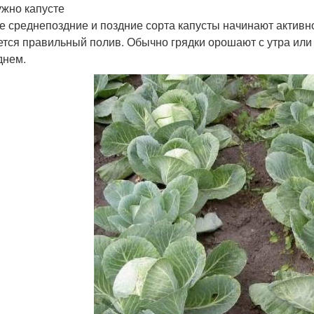
ужно капусте
е среднепоздние и поздние сорта капусты начинают активно
ется правильный полив. Обычно грядки орошают с утра или
днем.