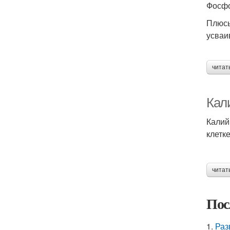
Фосфо
Плюсы
усваи
читат
Кал
Калий
клетк
читат
Пос
1.
Раз