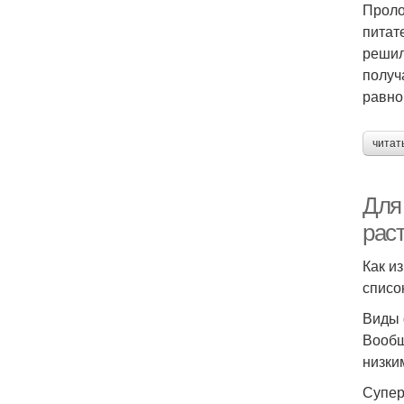
Проло
питат
решил
получ
равно
читат
Для
рас
Как и
списо
Виды 
Вообщ
низки
Супер