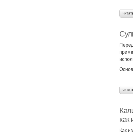
читат
Сул
Перед
приме
испол
Основ
читат
Кал
как
Как и