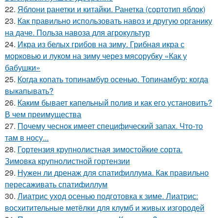
22.
Яблони ранетки и китайки. Ранетка (сортотип яблок)
23.
Как правильно использовать навоз и другую органику
на даче. Польза навоза для агрокультур
24.
Икра из белых грибов на зиму. Грибная икра с
морковью и луком на зиму через мясорубку «Как у
бабушки»
25.
Когда копать топинамбур осенью. Топинамбур: когда
выкапывать?
26.
Каким бывает капельный полив и как его установить?
В чем преимущества
27.
Почему чеснок имеет специфический запах. Что-то
там в носу...
28.
Гортензия крупнолистная зимостойкие сорта.
Зимовка крупнолистной гортензии
29.
Нужен ли дренаж для спатифиллума. Как правильно
пересаживать спатифиллум
30.
Лиатрис уход осенью подготовка к зиме. Лиатрис:
восхитительные метёлки для клумб и живых изгородей