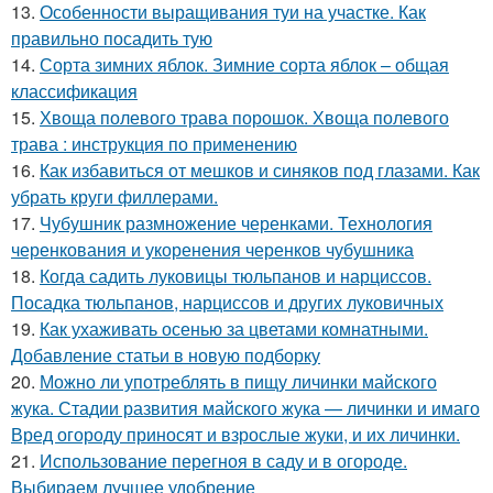
13.
Особенности выращивания туи на участке. Как
правильно посадить тую
14.
Сорта зимних яблок. Зимние сорта яблок – общая
классификация
15.
Хвоща полевого трава порошок. Хвоща полевого
трава : инструкция по применению
16.
Как избавиться от мешков и синяков под глазами. Как
убрать круги филлерами.
17.
Чубушник размножение черенками. Технология
черенкования и укоренения черенков чубушника
18.
Когда садить луковицы тюльпанов и нарциссов.
Посадка тюльпанов, нарциссов и других луковичных
19.
Как ухаживать осенью за цветами комнатными.
Добавление статьи в новую подборку
20.
Можно ли употреблять в пищу личинки майского
жука. Стадии развития майского жука — личинки и имаго
Вред огороду приносят и взрослые жуки, и их личинки.
21.
Использование перегноя в саду и в огороде.
Выбираем лучшее удобрение