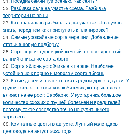
31.
Посадка семян туи осенью. Как сеять?
32.
Разбивка сада на участке схема. Разбивка
территории на зоны
33.
Как правильно разбить сад на участке. Что нужно
знать, перед тем как приступать к планировке?
34.
Самые урожайные сорта черешни. Добавление
статьи в новую подборку
35.
Сорт персика донецкий желтый. персик донецкий
ранний описание сорта фото
36.
Сорта яблонь устойчивые к парше. Наиболее
устойчивые к парше и морозам сорта яблонь
37.
Какие деревья нельзя сажать рядом друг с другом. У
груши тоже есть свои «нелюбители», которые плохо
влияют на ее рост: Барбарис. У кустарника большое
количество схожих с грушей болезней и вредителей,
поэтому такое соседство точно не сулит ничего
хорошего.
38.
Комнатные цветы в августе. Лунный календарь
цветовода на август 2020 года