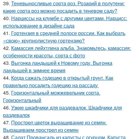
39.
Теневыносливые сорта роз. Розарий в полутени:
какие сорта роз можно посадить в теневом саду?
40.
Нарциссы на клумбе с другими цветами. Нарцисс:
использование в дизайне сада
41.
Гортензия в средней полосе россии. Как выбрать
«свою» крупнолистную гортензию?
42.
Камассия лейхтлина альба. Знакомьтесь, камассия:
особенности красоты, сорта с фото
43.
Выгонка ландышей к Новому году. Выгонка
ландышей в зимнее время
44.
Когда сажать годецию в открытый грунт. Как
правильно посадить годецию на рассаду
45.
Горизонтальный можжевельник сорта.
Горизонтальный
46.
Узкие шкафчики для раздевалок. Шкафчики для
раздевалок
47.
Прострел цветок выращивание из семян.
Выращиваем прострел из семян
48.
Салат Провансаль из капусты с огурцом. Капуста