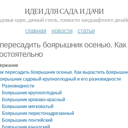
ИДЕИ ДЛЯ САДА И ДАЧИ
адовые идеи, дачный стиль, тонкости ландшафтного дизай
главная
новости
статьи
 пересадить боярышник осенью. Как
остоятельно
ержание
ак пересадить боярышник осенью. Как вырастить боярышни
оярышник садовый крупноплодный и его разновидности
Разновидности
Боярышник крупноплодный
Боярышник кроваво-красный
Боярышник мягковатый
Боярышник перистонадрезанный
Боярышник понтийский
Боярышник канадский