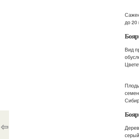
Сажен
до 20
Бояр
Вид п
обусл
Цвете
Плоды
семен
Сибир
Бояр
⇦
Дерев
серый