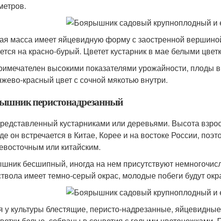
метров.
ая масса имеет яйцевидную форму с заостренной вершиной
ется на красно-бурый. Цветет кустарник в мае белыми цвет
римечателен высокими показателями урожайности, плоды в 
нжево-красный цвет с сочной мякотью внутри.
ышник перистонадрезанный
представленный кустарниками или деревьями. Высота взрос
де он встречается в Китае, Корее и на востоке России, поэ
евосточным или китайским.
шник бесшипный, иногда на нем присутствуют немногочисл
ствола имеет темно-серый окрас, молодые побеги будут ок
я у культуры блестящие, перисто-надрезанные, яйцевидные
цветки белые, собраны в соцветия с голыми цветоножками