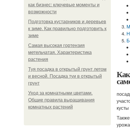
как бизнес: ключевые моменты и
возможности
Подготовка кустарников и деревьев
М
к зиме. Как правильно подготовить к
Н
зиме
Б
Самая высокая гортензия
метельчатая. Характеристика
растения
Туя посадка в открытый грунт летом
Как
и весной. Посадка туи в открытый
сам
грунт
Уход за комнатными цветами.
посад
Общие правила выращивания
участ
комнатных растений
кусты
Также
урожа