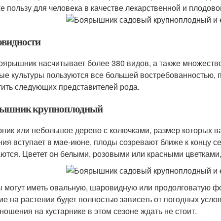
же пользу для человека в качестве лекарственной и плодово
овидности
оярышник насчитывает более 380 видов, а также множеств
ые культуры пользуются все большей востребованностью, п
тить следующих представителей рода.
ышник крупноплодный
рник или небольшое дерево с колючками, размер которых ва
ния вступает в мае-июне, плоды созревают ближе к концу се
ются. Цветет он белыми, розовыми или красными цветками
 могут иметь овальную, шаровидную или продолговатую фор
ие на растении будет полностью зависеть от погодных усло
ношения на кустарнике в этом сезоне ждать не стоит.