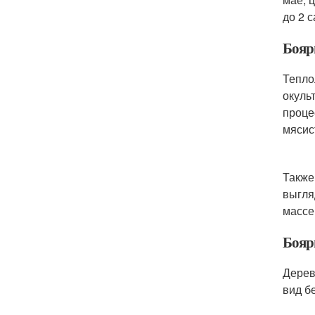
до 2 
Бояр
Тепло
окуль
проце
мясис
Также
выгля
массе
Бояр
Дерев
вид б