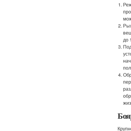
Реж
про
мож
Рых
вещ
до 
Под
уст
нач
пол
Обр
пер
раз
обр
жиз
Боя
Крупн