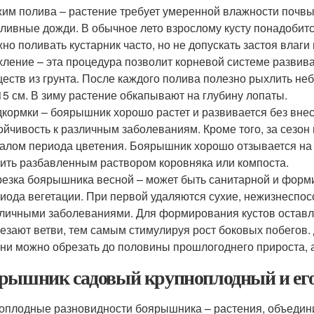
им полива – растение требует умеренной влажности почвы
ливные дожди. В обычное лето взрослому кусту понадобитс
но поливать кустарник часто, но не допускать застоя влаги
ление – эта процедура позволит корневой системе развив
еств из грунта. После каждого полива полезно рыхлить неб
15 см. В зиму растение обкапывают на глубину лопаты.
кормки – боярышник хорошо растет и развивается без внес
ойчивость к различным заболеваниям. Кроме того, за сезон
алом периода цветения. Боярышник хорошо отзывается на о
ить разбавленным раствором коровняка или компоста.
езка боярышника весной – может быть санитарной и форм
иода вегетации. При первой удаляются сухие, нежизнеспос
личными заболеваниями. Для формирования кустов оставл
езают ветви, тем самым стимулируя рост боковых побегов.
ни можно обрезать до половины прошлогоднего прироста, а
рышник садовый крупноплодный и его
оплодные разновидности боярышника – растения, объедини