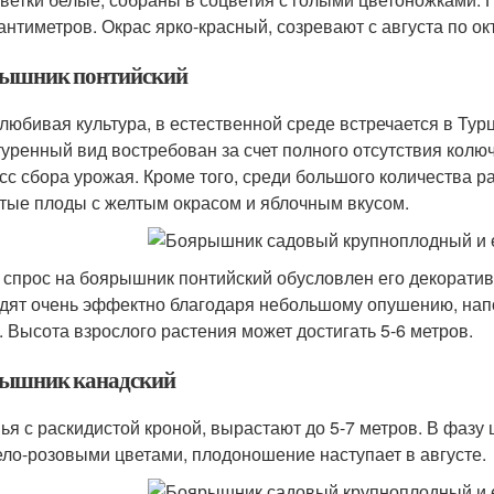
сантиметров. Окрас ярко-красный, созревают с августа по ок
ышник понтийский
любивая культура, в естественной среде встречается в Тур
туренный вид востребован за счет полного отсутствия колюч
сс сбора урожая. Кроме того, среди большого количества р
тые плоды с желтым окрасом и яблочным вкусом.
 спрос на боярышник понтийский обусловлен его декоратив
дят очень эффектно благодаря небольшому опушению, на
. Высота взрослого растения может достигать 5-6 метров.
ышник канадский
ья с раскидистой кроной, вырастают до 5-7 метров. В фазу 
ело-розовыми цветами, плодоношение наступает в августе.