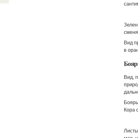
санти
Зелен
сменя
Вид п
в ора
Бояр
Вид, 
приро
дальн
Бояры
Кора 
Листь
мае, 