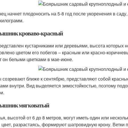
ец начнет плодоносить на 5-8 год после укоренения в саду
 килограмм.
ышник кроваво-красный
редставлен кустарниками или деревьями, высота которых н
овлено цветом его побегов – красным или красно-коричне
т он белыми цветками в мае-июне.
 созревают ближе к сентябрю, представляют собой красные
ами внутри. Вид выделяется зимостойкостью, поэтому под
и.
ышник мягковатый
ья, высотой от 6 до 8 метров, могут иметь один или нескол
 цвет, разрастаясь, формируют шатровидную крону. Ветки п