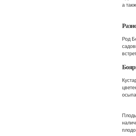
а так
Разн
Род Б
садов
встре
Бояр
Куста
цвете
осыпа
Плоды
налич
плодо