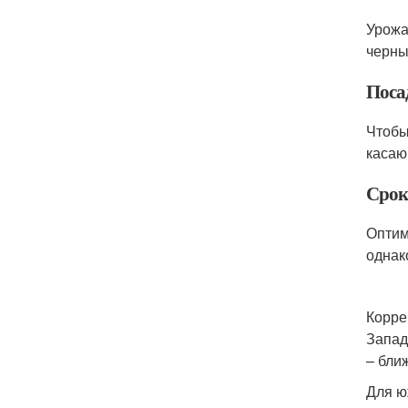
Урожа
черны
Поса
Чтобы
касаю
Срок
Оптим
однак
Корре
Запад
– бли
Для ю