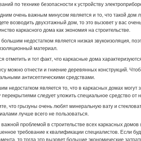
ваний по технике безопасности к устройству электроприборо
дним очень важным минусом является и то, что такой дом л
дете возводить двухэтажный дом, то это вызовет у вас очень
инство каркасного дома как экономия на строительстве.
 большим недостатком является низкая звукоизоляция, поэ
изоляционный материал.
ся отметить и тот факт, что каркасные дома характеризуютс
усу можно отнести и гниение деревянных конструкций. Чтоб
альными антисептическими средствами.
им недостатком является то, что в каркасных домах могут 
 перекрытиями следует уложить специальное средство от н
те, что грызуны очень любят минеральную вату и стеклова
иалами лучше всего не пользоваться.
 важной проблемой в строительстве всех каркасных домов 
енное требование к квалификации специалистов. Если буд
мента, то тогда это вызовет большие экономические затрат