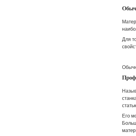
Обыч
Матер
наибо
Для т
свойс
Обычн
Проф
Назыв
станк
стать
Его м
Больш
матер