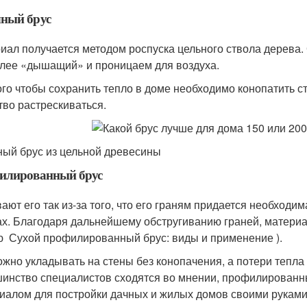
ный брус
иал получается методом роспуска цельного ствола дерева.
лее «дышащий» и проницаем для воздуха.
ого чтобы сохранить тепло в доме необходимо конопатить с
тво растрескиваться.
ый брус из цельной древесины
илированный брус
ают его так из-за того, что его граням придается необход
ах. Благодаря дальнейшему обстругиванию граней, материа
ю Сухой профилированный брус: виды и применение ).
ожно укладывать на стены без конопачения, а потери теп
инство специалистов сходятся во мнении, профилирован
иалом для постройки дачных и жилых домов своими руками