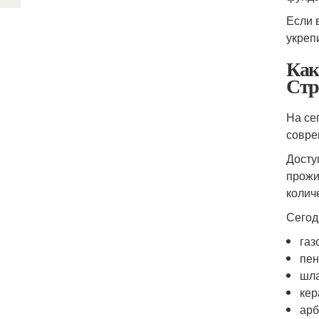
Если 
укрепи
Как
Стр
На се
совре
Досту
прожи
колич
Сегод
газ
пен
шла
кер
арб