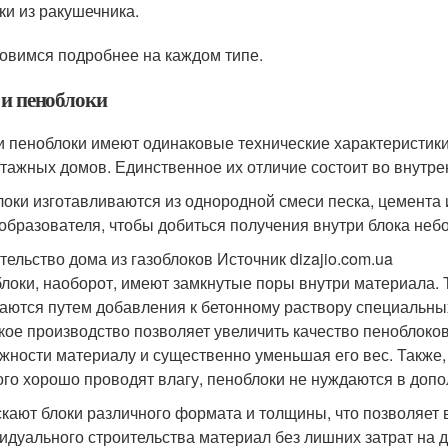
ки из ракушечника.
овимся подробнее на каждом типе.
 и пеноблоки
 и пеноблоки имеют одинаковые технические характеристики
тажных домов. Единственное их отличие состоит во внутре
локи изготавливаются из однородной смеси песка, цемента
ообразователя, чтобы добиться получения внутри блока неб
тельство дома из газоблоков Источник dizajio.com.ua
локи, наоборот, имеют замкнутые поры внутри материала. 
аются путем добавления к бетонному раствору специальных
акое производство позволяет увеличить качество пеноблок
жности материалу и существенно уменьшая его вес. Также, 
ого хорошо проводят влагу, пеноблоки не нуждаются в допо
кают блоки различного формата и толщины, что позволяет
идуального строительства материал без лишних затрат на