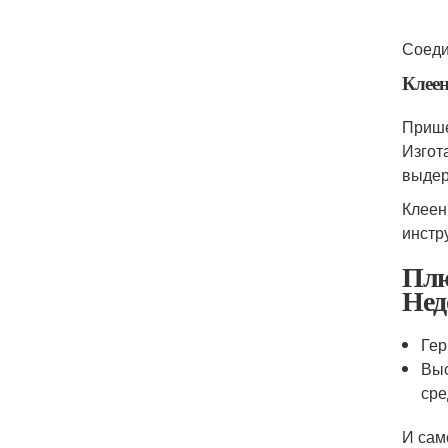
Соеди
Клеен
Прише
Изгот
выдер
Клеен
инстр
Плю
Нед
Гер
Выс
сре
И сам