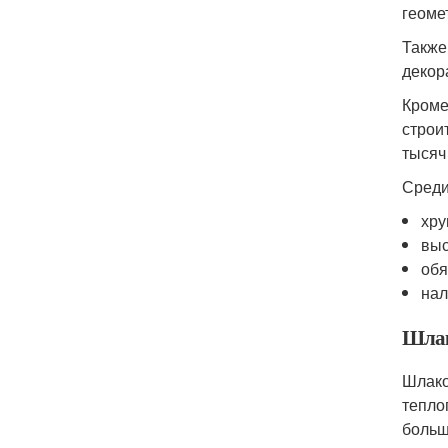
геоме
Также
декор
Кроме
строи
тысяч
Среди
хру
выс
обя
нал
Шлак
Шлако
тепло
больш