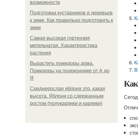
возможности
Подготовка кустарников и деревьев
К
к зиме. Как правильно подготовить к
зиме
Самая высокая гортензия
метельчатая. Характеристика
растения
К
Вырастить помидоры дома.
В
Помидоры на подоконнике от А до
Я
Как
Среднерослая яблоня это, какая
высота. Яблони со сдержанным
Сегод
ростом (полукарлики и карлики)
Отлич
спо
экс
сто