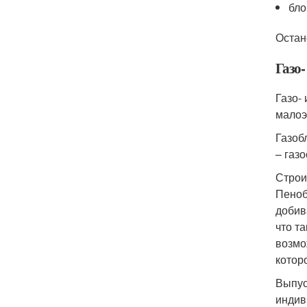
бло
Остан
Газо-
Газо-
малоэ
Газоб
– газ
Строи
Пеноб
добив
что т
возмо
котор
Выпус
индив