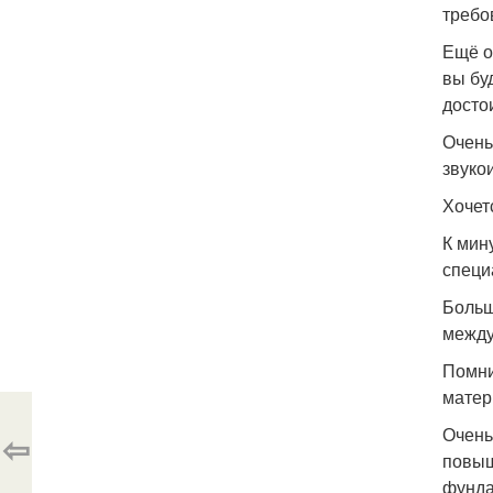
требо
Ещё о
вы бу
досто
Очень
звуко
Хочет
К мин
специ
Больш
между
Помни
матер
Очень
⇦
повыш
фунда